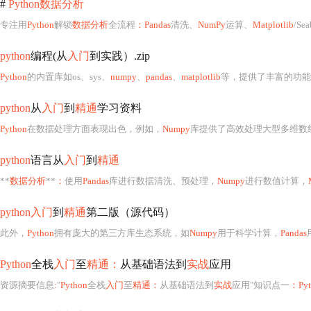
#
Python数据分析
专注用
Python
解锁
数据分析
全流程
：Pandas
清洗、
NumPy
运算、
Matplotlib
/S
python
编程(从
入门
到实践）.zip
Python
的内置库如os、sys、
numpy
、
pandas
、
matplotlib
等，提供了丰富的功能，包括文件操作、系
python
从
入门
到
精通
学习资料
Python
在数据处理方面表现出色，例如，
Numpy
库提供了高效处理大型多维数
python
语言从
入门
到
精通
**
数据分析
**
：
使用
Pandas
库进行数据清洗、预处理，
Numpy
进行数值计算，
python入门
到
精通
第二版（源代码）
此外，
Python
拥有庞大的第三方库生态系统，如
Numpy
用于科学计算，
Pandas
Python
全栈
入门
至
精通：
从基础语法到
实战
应用
资源摘要信息
:
"
Python
全栈
入门
至
精通：
从基础语法到
实战
应用"知识点一
：Pyt