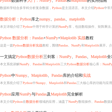
Python
数据科学
入门：NumPy
、
Pandas
和
Matplotlib
的实用指南
数据科学结合多学科分析复杂数据，
Python
是主流语言。本文介绍
Python
中常
数据分析：Python
库之
numpy
、
pandas
、
matplotlib
本文详细介绍了
Python
中用于科学计算的
NumPy
库，包括数组操作、矩阵乘法、广播机制以及常
Python 数据分析：Pandas
+
NumPy
+
Matplotlib 实战
教程
这是一篇
Python数据分析实战
教程，围绕
Pandas
、
NumPy
和
Matplotlib
展开。
一文搞定
Python数据分析
三剑客
：NumPy
、
Pandas
、
Matplotlib
全
本文系统讲解
NumPy
、
Pandas
和
Matplotlib
三大
Python数据分析
核心库
：NumP
Python
中
Numpy
、
Matplotlib
、
Pandas
库的介绍和
实战
本文系统介绍了
Python
中
Numpy
、
Matplotlib
和
Pandas
三大核心库的功能与应
Python
应用
NumPy
与
Pandas
及
Matplotlib
完全解析
本文介绍
Python
在
数据分析
领域的应用，涵盖了
NumPy
数组操作、
Pandas
数据