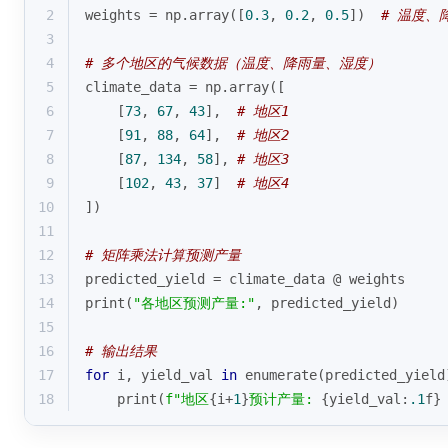
2
weights = np.array([
0.3
, 
0.2
, 
0.5
])  
# 温度、
3
4
# 多个地区的气候数据（温度、降雨量、湿度）
5
climate_data = np.array([
6
    [
73
, 
67
, 
43
],  
# 地区1
7
    [
91
, 
88
, 
64
],  
# 地区2  
8
    [
87
, 
134
, 
58
], 
# 地区3
9
    [
102
, 
43
, 
37
]  
# 地区4
10
])
11
12
# 矩阵乘法计算预测产量
13
predicted_yield = climate_data @ weights
14
print
(
"各地区预测产量:"
, predicted_yield)
15
16
# 输出结果
17
for
 i, yield_val 
in
enumerate
(predicted_yield
18
print
(
f"地区
{i+
1
}
预计产量: 
{yield_val:
.1
f}