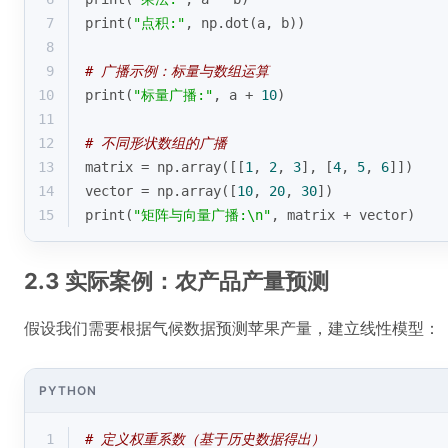
7
print
(
"点积:"
, np.dot(a, b))
8
9
# 广播示例：标量与数组运算
10
print
(
"标量广播:"
, a + 
10
)
11
12
# 不同形状数组的广播
13
matrix = np.array([[
1
, 
2
, 
3
], [
4
, 
5
, 
6
]])
14
vector = np.array([
10
, 
20
, 
30
])
15
print
(
"矩阵与向量广播:\n"
, matrix + vector)
2.3 实际案例：农产品产量预测
假设我们需要根据气候数据预测苹果产量，建立线性模型：
PYTHON
1
# 定义权重系数（基于历史数据得出）