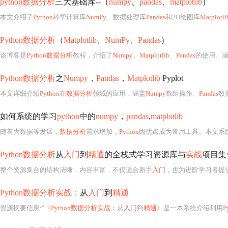
python数据分析
三大基础库--（
numpy
、
pandas
、
matplotlib
）
本文介绍了
Python
科学计算库
NumPy
、数据处理库
Pandas
和2D绘图库
Matplotli
Python数据分析
（
Matplotlib
、
NumPy
、
Pandas
）
该博客是
Python数据分析
教程，介绍了
Numpy
、
Matplotlib
、
Pandas
的使用。
Python数据分析
之
Numpy
，
Pandas
，
Matplotlib
Pyplot
本文详细介绍
Python
在
数据分析
领域的应用，涵盖
Numpy
数组操作、
Pandas
数
如何系统的学习
python
中的
numpy
，
pandas
,
matplotlib
随着大数据等发展，
数据分析
需求增加，
Python
因优点成为常用工具。本文系
Python数据分析
从
入门
到
精通
的全栈式学习资源库与
实战
项目集
整个资源集合的结构清晰，内容丰富，不仅适合新手
入门
，也为进阶学习者提供
Python数据分析实战：
从
入门
到
精通
资源摘要信息
:
"《
Python数据分析实战：
从
入门
到
精通
》是一本系统介绍利用
P