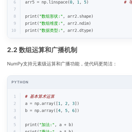
6
arr5 = np.linspace(
0
, 
1
, 
5
)               
# 
7
8
print
(
"数组形状:"
, arr2.shape)
9
print
(
"数组维度:"
, arr2.ndim)
10
print
(
"数据类型:"
, arr2.dtype)
2.2 数组运算和广播机制
NumPy支持元素级运算和广播功能，使代码更简洁：
PYTHON
1
# 基本算术运算
2
a = np.array([
1
, 
2
, 
3
])
3
b = np.array([
4
, 
5
, 
6
])
4
5
print
(
"加法:"
, a + b)
6
print
(
"乘法:"
, a * b)