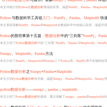
本文详细介绍
Python
在
数据分析
领域的应用，涵盖
NumPy
、
Pandas
、
Matplotli
Python
与数据科学工具链
入门：NumPy
、
Pandas
、
Matplotlib
快
本文系统讲解
NumPy
、
Pandas
和
Matplotlib
在数据科学中的核心应用，涵盖环境配置、数据加载
Python
的那些事第十五篇
：数据分析
中的“三剑客”
NumPy
、
Pand
本文介绍了
Python数据分析
中的“三剑客”
NumPy
、
Pandas
与
Matplotlib
。
NumP
Numpy
、
Matplotlib
、
Pandas
方法
本文介绍了
NumPy
、
Matplotlib
和
Pandas
三个
Python
库。
NumPy
用于存储和处理大型矩
Python数据分析
之
Numpy
+
Pandas
+
Matplotlib
本文介绍
Python数据分析
技术栈，涵盖
Numpy
、
Pandas
和
Matplotlib
。
Numpy
用
python数据分析
——
numpy
，
pandas
，
matplotlib
本文介绍了
Python数据分析
的基础，重点讲解了
numpy
、
pandas
和
matplotlib
的