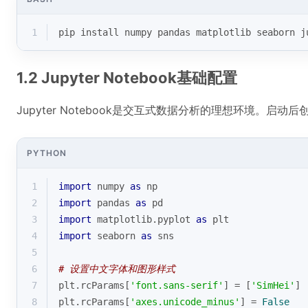
1
pip install numpy pandas matplotlib seaborn j
1.2 Jupyter Notebook基础配置
Jupyter Notebook是交互式数据分析的理想环境。启
PYTHON
1
import
 numpy 
as
 np
2
import
 pandas 
as
 pd
3
import
 matplotlib.pyplot 
as
 plt
4
import
 seaborn 
as
 sns
5
6
# 设置中文字体和图形样式
7
plt.rcParams[
'font.sans-serif'
] = [
'SimHei'
] 
8
plt.rcParams[
'axes.unicode_minus'
] = 
False