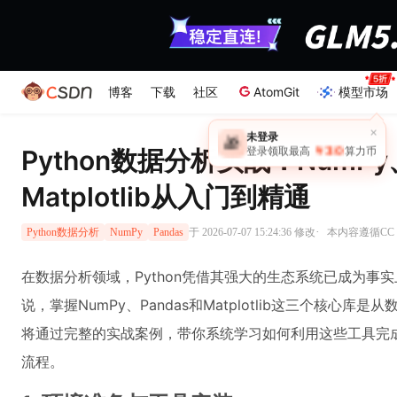
博客
下载
社区
AtomGit
模型市场
×
未登录
🎁
￥30
Python数据分析实战：NumPy、
登录领取最高
算力币
Matplotlib从入门到精通
·
于 2026-07-07 15:24:36 修改
本内容遵循CC 4
Python数据分析
NumPy
Pandas
在数据分析领域，Python凭借其强大的生态系统已成为事
说，掌握NumPy、Pandas和Matplotlib这三个核心
将通过完整的实战案例，带你系统学习如何利用这些工具完
流程。