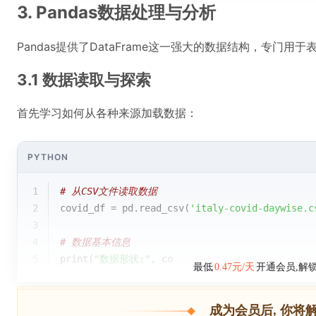
3. Pandas数据处理与分析
Pandas提供了DataFrame这一强大的数据结构，专门用
3.1 数据读取与探索
首先学习如何从各种来源加载数据：
PYTHON
1
# 从CSV文件读取数据
2
covid_df = pd.read_csv(
'italy-covid-daywise.c
3
4
# 数据基本信息
5
print
(
"数据形状:"
, co
最低
0.47元/天
开通会员,解
成为会员后, 你将