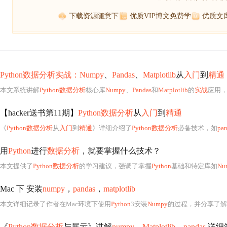
下载资源随意下
优质VIP博文免费学
优质文
Python数据分析实战：Numpy
、
Pandas
、
Matplotlib
从
入门
到
精通
本文系统讲解
Python数据分析
核心库
Numpy
、
Pandas
和
Matplotlib
的
实战
应用，涵盖环境搭建、数值计算、表
【hacker送书第11期】
Python数据分析
从
入门
到
精通
《
Python数据分析
从
入门
到
精通
》详细介绍了
Python数据分析
必备技术，如
pan
用
Python
进行
数据分析
，就要掌握什么技术？
本文提供了
Python数据分析
的学习建议，强调了掌握
Python
基础和特定库如
Nu
Mac 下 安装
numpy
，
pandas
，
matplotlib
本文详细记录了作者在Mac环境下使用
Python
3安装
Numpy
的过程，并分享了解决安装过程
《
Python数据分析
与展示》讲解
numpy
，
Matplotlib
，
pandas
详细