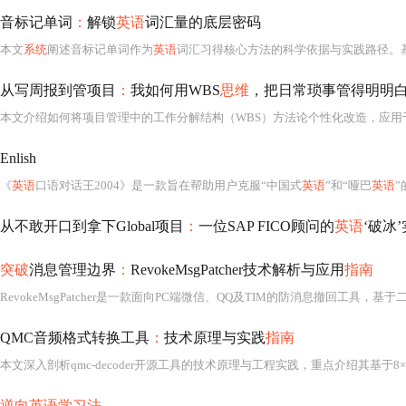
音标记单词
：
解锁
英语
词汇量的底层密码
本文
系统
阐述音标记单词作为
英语
词汇习得核心方法的科学依据与实践路径。基于大脑语音优先的记忆机制，强调音素—字母—语义三区联动对提升拼读准确率、拼写
从写周报到管项目
：
我如何用WBS
思维
，把日常琐事管得明明白白
Enlish
《
英语
口语对话王2004》是一款旨在帮助用户克服“中国式
英语
”和“哑巴
英语
从不敢开口到拿下Global项目
：
一位SAP FICO顾问的
英语
‘破冰
突破
消息管理边界
：
RevokeMsgPatcher技术解析与应用
指南
QMC音频格式转换工具
：
技术原理与实践
指南
逆向英语学习法