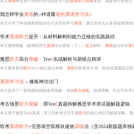
本文
系统
阐述基于持续行动与刻意学习的
英语听力训练
体系，涵盖周任务设计（音
我怎样学会
英语
的--钟道隆
逆向英语学习法1
本文分享了钟道隆教授如何在45岁开始学习
英语
，通过逆向法从零基础逐渐精
学术
英语听力
提升
：
从材料解构到能力迁移的实践路径
本文围绕郭巍《硕博研究生
英语
综合教程（下）》
听力
材料，
系统
提出学术
英
雅思
听力
高分
突破：
Test
1
实战解析与易错点精讲
本文聚焦雅思
听力
Test
1
核心提分策略，
系统
剖析辨音不准、标志词遗漏及信息不
英语学习法
-- 修炼神功法门
本文提供了一套高效的四级备考策略，包括
听力训练
、阅读理解、作文写作等
考古场景
听力突破：
用Test
1
真题拆解雅思学术类话题解题逻辑
本文基于雅思Test
1
真题，深入剖析考古学主题
听力
的核心特征与解题策略。重点解析时间标记（如'nearly 1000 years ago'）作为定位线索的作用、空间转换（town→village→
软考
英语听力
+完形填空双模块速效
训练
法（含2024新版题库