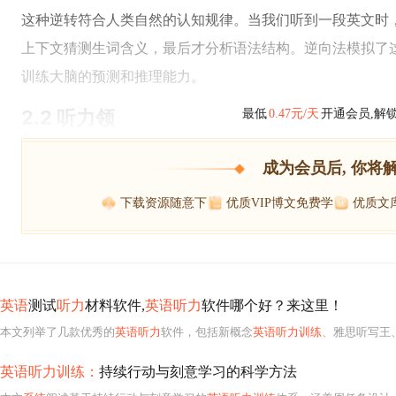
这种逆转符合人类自然的认知规律。当我们听到一段英文时
上下文猜测生词含义，最后才分析语法结构。逆向法模拟了
训练大脑的预测和推理能力。
2.2 听力领
最低
0.47元/天
开通会员,解
成为会员后, 你将
下载资源随意下
优质VIP博文免费学
优质文
英语
测试
听力
材料软件,
英语听力
软件哪个好？来这里！
本文列举了几款优秀的
英语听力
软件，包括新概念
英语听力训练
、雅思听写王
英语听力训练：
持续行动与刻意学习的科学方法