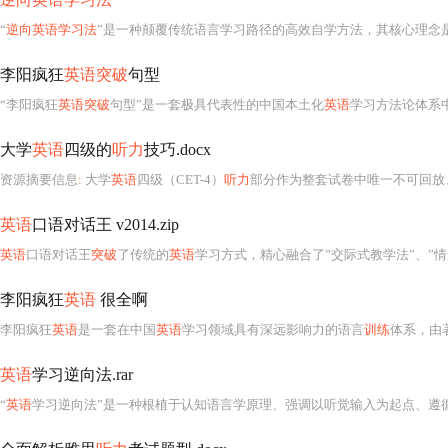
“
逆向英语学习法
”是一种颠覆传统语言学习路径的高效自学方法，其核心理念是通过从整体到局部、
李阳疯狂
英语突破
句型
“李阳疯狂
英语突破
句型”是一套极具代表性的中国本土化
英语
学习方法论体系中的核心教学资源，
大学
英语
四级的
听力
技巧.docx
资源摘要信息
:
大学
英语
四级（CET-4）
听力
部分作为整套试卷中唯一不可回放、不可暂停、高度依赖
英语
口语对话王 v2014.zip
英语
口语对话王
突破
了传统的
英语
学习方式，精心融合了”交际式教学法”、”情
李阳疯狂
英语
很全啊
李阳疯狂
英语
是一套在中国
英语
学习领域具有深远影响力的语言
训练
体系，由
英语
学习逆向法.rar
“
英语
学习逆向法”是一种根植于认知语言学原理、强调以听觉输入为起点、遵