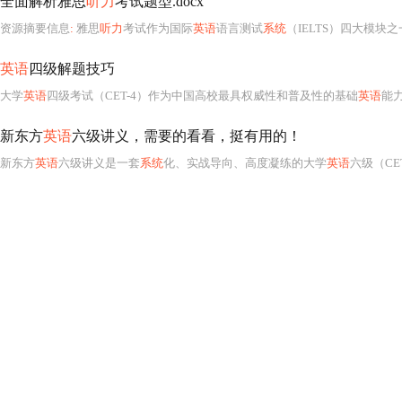
全面解析雅思
听力
考试题型.docx
资源摘要信息
:
雅思
听力
考试作为国际
英语
语言测试
系统
（IELTS）四大模
英语
四级解题技巧
大学
英语
四级考试（CET-4）作为中国高校最具权威性和普及性的基础
英语
能
新东方
英语
六级讲义，需要的看看，挺有用的！
新东方
英语
六级讲义是一套
系统
化、实战导向、高度凝练的大学
英语
六级（CET-