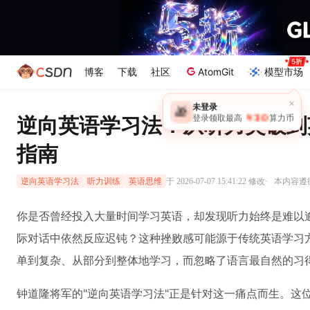
博客
下载
社区
AtomGit
模型市场
×
未登录
🎁
￥30
逆向英语学习法：从听力突破到
登录领取最高
算力币
指南
·
于 2026-07-07 15:41:22 修改
本内容遵循C
逆向英语学习法
听力训练
英语思维
你是否曾经投入大量时间学习英语，却发现听力始终是难以
际对话中依然反应迟钝？这种挫败感可能源于传统英语学习
单到复杂、从部分到整体地学习，而忽略了语言最自然的习
钟道隆将军的"逆向英语学习法"正是针对这一痛点而生。这