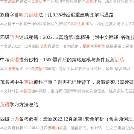
本文
系统
构建软考
英语听力
与完形填空双模块协同
训练
体系，涵盖高频场景词库构建、语音特征解码（语速/连读/弱读）、听前预测
双语字幕
听力训练
法
：
用0.35秒延迟重建听觉解码通路
本文提出一种基于神经科学原理的双语字幕
听力训练
法，核心是英文与中文字幕严格保持0.35秒延迟，利用
四级
听力
速成秘籍
：
2022.12真题第
1
套精讲（附中文翻译+答题
本文以2022年12月四级
听力
真题第一套为范例，
系统
阐释
听力
底层逻辑
：
聚焦信号词识别、选项预读建
中考
英语
提分妙招
：
1500题背后的策略建模与条件反射
训练
本文
系统
阐述《中考
英语
1500题》背后的认知科学设计逻辑，聚焦‘错误归因
茂名初中生
英语
偏科严重？别再死记硬背了，暑假逆袭只需死磕
本文针对初中
英语
偏科问题，指出死记硬背和碎片化刷题无效，强调需从底层
英语
学习方法总结
四级
听力
备考必看
：
最新2022.12真题第
1
套全解析（含高频词汇
本文深度解析2022年12月四级
听力
真题，涵盖新闻、长对话、短文三类题型的核心考点与命题规律；提