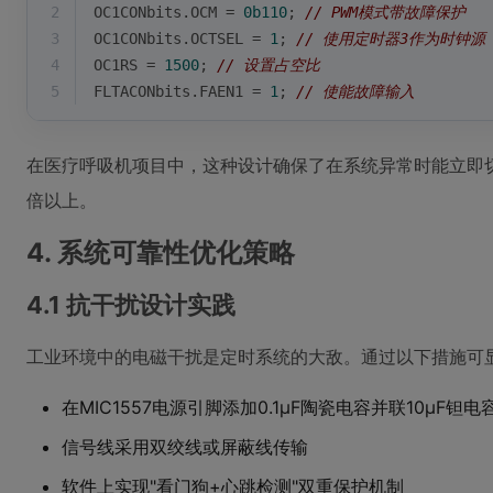
2
OC1CONbits.OCM = 
0b110
; 
// PWM模式带故障保护
3
OC1CONbits.OCTSEL = 
1
; 
// 使用定时器3作为时钟源
4
OC1RS = 
1500
; 
// 设置占空比
5
FLTACONbits.FAEN1 = 
1
; 
// 使能故障输入
在医疗呼吸机项目中，这种设计确保了在系统异常时能立即切
倍以上。
4. 系统可靠性优化策略
4.1 抗干扰设计实践
工业环境中的电磁干扰是定时系统的大敌。通过以下措施可
在MIC1557电源引脚添加0.1μF陶瓷电容并联10μF钽电
信号线采用双绞线或屏蔽线传输
软件上实现"看门狗+心跳检测"双重保护机制