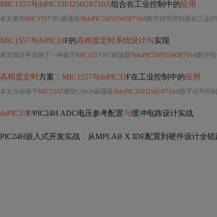
MIC1557与dsPIC33FJ256GP710A
组合在工业控制中的
应用
本文聚焦
MIC1557
RC振荡器
与dsPIC33FJ256GP710A
数字信号控制器在工业控
MIC1557与dsPIC33
F的
高精度定时系统设计与
实现
本文设计并实现了一种基于
MIC1557
RC振荡器
与dsPIC33FJ256GP710A
数字信
高精度定时
方案
：MIC1557与dsPIC33
F在工业控制中的
应用
本文介绍基于
MIC1557
微型CMOS振荡器
与dsPIC33FJ256GP710A
数字信号控
dsPIC33
F/PIC24H ADC电压参考配置
与
缓冲电路设计实战
PIC24H嵌入式开发实战
：
从MPLAB X IDE配置到硬件设计全链