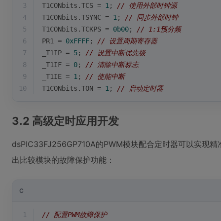
3
T1CONbits.TCS = 
1
; 
// 使用外部时钟源
4
T1CONbits.TSYNC = 
1
; 
// 同步外部时钟
5
T1CONbits.TCKPS = 
0b00
; 
// 1:1预分频
6
PR1 = 
0xFFFF
; 
// 设置周期寄存器
7
_T1IP = 
5
; 
// 设置中断优先级
8
_T1IF = 
0
; 
// 清除中断标志
9
_T1IE = 
1
; 
// 使能中断
10
T1CONbits.TON = 
1
; 
// 启动定时器
3.2 高级定时应用开发
dsPIC33FJ256GP710A的PWM模块配合定时器可以
出比较模块的故障保护功能：
C
1
// 配置PWM故障保护