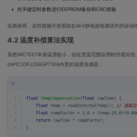
对关键定时参数进行EEPROM备份和CRC校验
实测表明，这些措施可使系统在4kV静电放电测试中的误动作率
4.2 温度补偿算法实现
虽然MIC1557本身温漂较小，但在宽温范围应用时仍需补
dsPIC33FJ256GP710A内置的温度传感器：
C
1
float
TempCompensation
(
float
 rawTime)
{
2
float
 temp = readInternalTemp(); 
// 读取
3
float
 compFactor = 
1.0
 + (temp
-25.0
)*
0.00
4
return
 rawTime * compFactor;
5
}