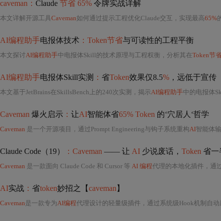
caveman：
Claude
节省 65%
令牌实战详解
本文详解开源工具
Caveman
如何通过提示工程优化Claude交互，实现最高
65%
AI编程助手
电报体技术
：Token节省
与可读性的工程平衡
本文探讨
AI编程助手
中电报体Skill的技术原理与工程权衡，分析其在
Token节
AI编程助手
电报体Skill实测
：
省
Token
效果仅8.5
%
，远低于宣传
本文基于JetBrains在SkillsBench上的240次实测，揭示
AI编程助手
中的电报体Sk
Caveman
爆火启示
：
让
AI
智能体省
65% Token
的‘穴居人‘哲学
Caveman
是一个开源项目，通过Prompt Engineering与钩子系统重构
AI
智能体
Claude Code（19）
：Caveman
—— 让
AI
少说废话，
Token
省一
Caveman
是一款面向 Claude Code 和 Cursor 等
AI 编程
代理的本地化插件，通过强制精简输出
AI
实战
：
省
token
妙招之【
caveman
】
Caveman
是一款专为
AI编程
代理设计的轻量级插件，通过系统级Hook机制自动