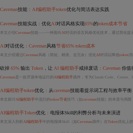
Caveman
技能
：AI编程助手token
优化与简洁表达实践
Caveman
技能实战
：
优化
AI
对话风格实现
65%
的
token成本节省
本文介绍
Caveman
技能——一种面向
AI
对话的语言风格优化技术，通过简化提示词表达、上
AI
对话优化
：Caveman
风格
节省65% token成本
本文介绍通过
Caveman
风格（简短、精准、去冗余）优化
AI
对话以降低
token
消
砍掉
65%
输出
Token
，让
AI 编程助手
戒掉废话
：Caveman
你值
Caveman
是一款开源本地运行的
AI编程助手
插件，专为Claude Code、Curso
AI编程助手token
优化
：
从
caveman
技能看提示词工程与效率平衡
本文探讨
AI编程助手
中流行的
token节省
技巧（如
caveman
技能）的本质与局限，指出单纯压缩提示
AI编程助手Token
优化
：
电报体Skill的利弊分析与未来演进
本文深入剖析
AI编程助手
中的电报体Skill（如
Caveman
插件）在
Token
优化上的