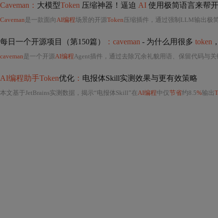
Caveman：
大模型
Token
压缩神器！逼迫
AI
使用极简语言来帮开
Caveman
是一款面向
AI编程
场景的开源
Token
压缩插件，通过强制LLM输出极简电
每日一个开源项目（第150篇）
：caveman
- 为什么用很多
token
caveman
是一个开源
AI编程
Agent插件，通过去除冗余礼貌用语、保留代码与
AI编程助手Token
优化
：
电报体Skill实测效果与更有效策略
本文基于JetBrains实测数据，揭示“电报体Skill”在
AI编程
中仅
节省
约8.5
%
输出
T