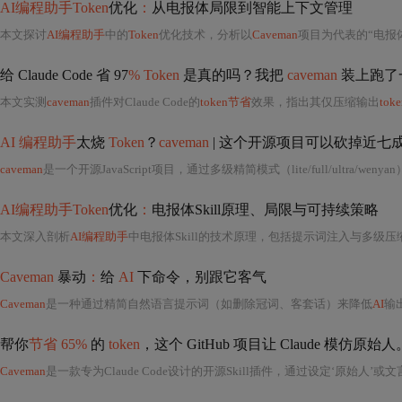
AI编程助手Token
优化
：
从电报体局限到智能上下文管理
本文探讨
AI编程助手
中的
Token
优化技术，分析以
Caveman
项目为代表的“电报体”压缩方案的局限性，指出其在
给 Claude Code 省 97
% Token
是真的吗？我把
caveman
装上跑了
本文实测
caveman
插件对Claude Code的
token节省
效果，指出其仅压缩输出
toke
AI 编程助手
太烧
Token
？
caveman
| 这个开源项目可以砍掉近七
caveman
是一个开源JavaScript项目，通过多级精简模式（lite/full/ultra/wenya
AI编程助手Token
优化
：
电报体Skill原理、局限与可持续策略
本文深入剖析
AI编程助手
中电报体Skill的技术原理，包括提示词注入与多级
Caveman
暴动
：
给
AI
下命令，别跟它客气
Caveman
是一种通过精简自然语言提示词（如删除冠词、客套话）来降低
AI
输
帮你
节省 65%
的
token
，这个 GitHub 项目让 Claude 模仿原始人
Caveman
是一款专为Claude Code设计的开源Skill插件，通过设定‘原始人’或