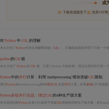
成
下载资源随意下
优质VIP
对
Python
中
GIL
的理解
本文介绍了
Python
中的全局解释器锁（
GIL
），它确保多线程环境下只有一个
python
的
GIL
锁
本文介绍了
Python
的
GIL
锁，它是 CPython 中的机制，保证任意时刻只有
Python
中的
并行
计算
：
利用`multiprocessing`模块突破
GIL
限制
通过
Python
的multiprocessing模块
绕过GIL
实现
并行
计算，利用
多核
CPU资源
Python多核并行实战：绕过GIL
的4种生产级方案
本文系统剖析
Python
在多CPU架构下突破
GIL
限制的四种生产级方案
：
原生multiprocessin