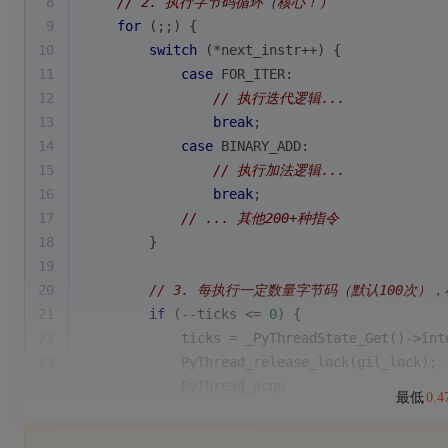
8
// 2. 执行字节码循环（核心！）
9
for
 (;;) {
10
switch
 (*next_instr++) {
11
case
 FOR_ITER:
12
// 执行迭代逻辑...
13
break
;
14
case
 BINARY_ADD:
15
// 执行加法逻辑...
16
break
;
17
// ... 其他200+种指令
18
        }
19
20
// 3. 每执行一定数量字节码（默认100次），
21
if
 (--ticks <= 
0
) {
22
            ticks = _PyThreadState_Get()->int
23
            PyThread_release_lock(gil_lock); 
24
            PyThread_acqu
最低
0.