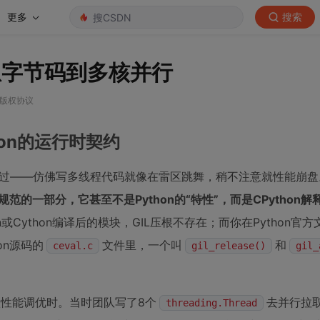
更多
搜索
：从字节码到多核并行
SA版权协议
thon的运行时契约
锁”吓住过——仿佛写多线程代码就像在雷区跳舞，稍不注意就性能崩
ython语言规范的一部分，它甚至不是Python的“特性”，而是CPytho
n或Cython编译后的模块，GIL压根不存在；而你在Python官
on源码的
文件里，一个叫
和
ceval.c
gil_release()
gil_
做性能调优时。当时团队写了8个
去并行拉
threading.Thread