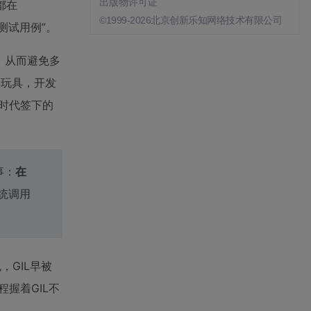
出版物许可证
都在
©1999-2026北京创新乐知网络技术有限公司
测试用例”。
，从而避免多
室玩具，开发
核时代签下的
事：
在
统调用
，GIL早被
握着GIL不