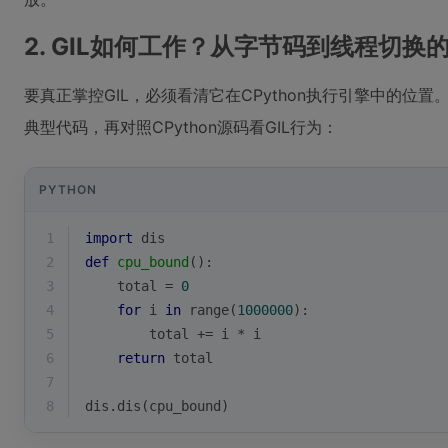
2. GIL如何工作？从字节码到线程切换
要真正掌控GIL，必须看清它在CPython执行引擎中的
典型代码，再对照CPython源码看GIL行为：
PYTHON
1
import
 dis
2
def
cpu_bound
():
3
    total = 
0
4
for
 i 
in
range
(
1000000
):
5
        total += i * i
6
return
 total
7
8
dis.dis(cpu_bound)