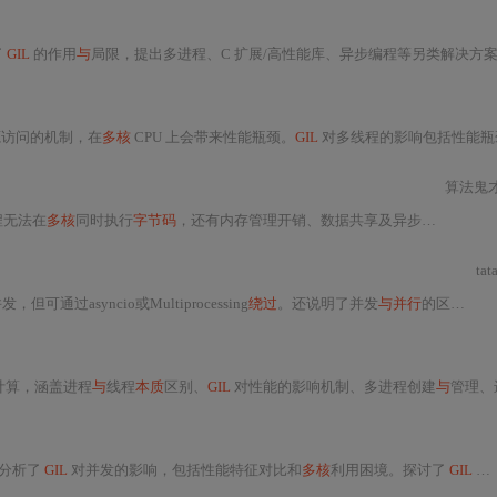
了
GIL
的作用
与
局限，提出多进程、C 扩展/高性能库、异步编程等另类解决方案，分析其优缺点，并给出最佳实践建议，助开发者突
访问的机制，在
多核
CPU 上会带来性能瓶颈。
GIL
对多线程的影响包括性能瓶颈、锁争用等，不过对 I/O 密集型任务有一定提升。还
算法鬼
程无法在
多核
同时执行
字节码
，还有内存管理开销、数据共享及异步编程复杂等问题。可通过多进程、C 扩展模块、异步编程和分布式计算框架等优化，以发挥
ta
，但可通过asyncio或Multiprocessing
绕过
。还说明了并发
与并行
的区别，以及
计算，涵盖进程
与
线程
本质
区别、
GIL
对性能的影响机制、多进程创建
与
管理、进程间通信（Queue/Manager/Value/Pipe）及跨平台兼容性等核心内容，并结合
，分析了
GIL
对并发的影响，包括性能特征对比和
多核
利用困境。探讨了
GIL
的设计争议焦点