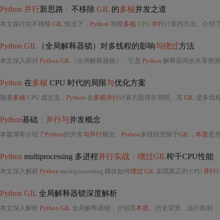
Python 并行
新思路
：
不移除
GIL
的
多核
并发之道
本文探讨在不移除
GIL
情况下，
Python
利用
多核
CPU
并行
计算的方法。介绍
Python GIL
（全局解释器锁）对多线程的影响
与绕过
方法
本文深入探讨
Python GIL
（全局解释器锁），它是
Python
解释器同步共享资源
Python
在
多核
CPU 时代的局限
与
优化方案
随着
多核
CPU 成主流，
Python
在
多核并行
计算方面存在局限。其
GIL
使多线
Python
基础
：并行与
并发概念
本篇博客介绍了
Python
的并发
与并行
概念。
Python
多线程受限于
GIL
，
本质
是并发
Python
multiprocessing 多进程
并行实战：绕过GIL
榨干CPU性能
本文深入解析
Python
multiprocessing 模块如何
绕过 GIL
实现真正的 CPU
并行
Python GIL
全局解释器锁深度解析
本文深入解析
Python GIL
全局解释器锁，介绍其
本质
、历史背景、运行机制