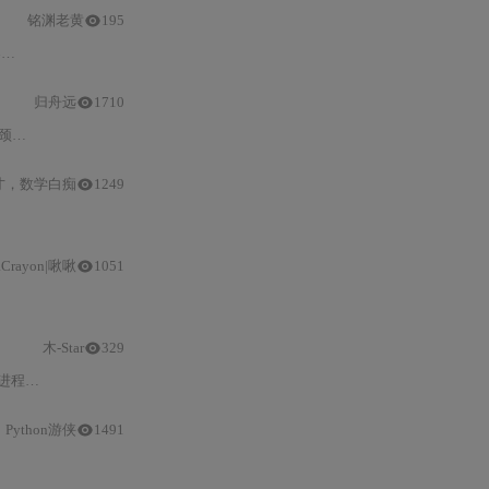
铭渊老黄
195
破
GIL
束缚，提升
Python
归舟远
1710
介绍了
绕过 GIL
的方法，
才，数学白痴
1249
taCrayon|啾啾
1051
Python
实现
并行
计算的多种方式，如使用C/C++或Rust扩展模块，同时提到Fas
木-Star
329
文件校验重命名等真实案例，系统讲解 CPU 密集型任务的
Python游侠
1491
与
技术演进方向，还给出突破
GIL
的工程实践，如多进程和混合