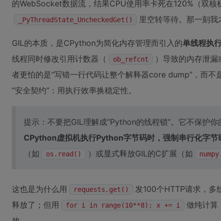
的WebSocket数据流，结果CPU使用率卡死在120%
里空转等待。那一刻我
_PyThreadState_UncheckedGet()
GIL的本质，是CPython为简化内存管理而引入的
单线程执
线程同时修改引用计数器（
）导致的内存泄漏
ob_refcnt
者更怕的是“写错一行代码让整个解释器core dump”，而不是
“安全契约”：用执行效率换稳定性。
提示：不要把GIL理解成“Python的线程锁”。它不保
CPython虚拟机执行Python字节码时，强制串行化字
（如
）或显式释放GIL的C扩展（如
os.read()
numpy
这也是为什么用
发100个HTTP请求，
requests.get()
释放了；但用
做纯计算
for i in range(10**8): x += i
放。