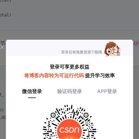
otal)
otal)
节码指令的执行，全部包裹在CPython的主循环
PyEval_EvalF
f, 
int
 throwflag)
{
e) {
LOCK);