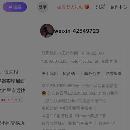
AI 搜索
登录
会员·新人礼包
消息
创作中心
weixin_42549723
联系我们（工作时间：8:30-22:00）
400-660-0108
kefu@csdn.net
在线客服
盘。但真相
关于我们
招贤纳士
商务合作
寻求报道
n解释器实现层面
京ICP备19004658号
经营性网站备案信息
方文档里永远找
公安备案号11010502030143
营业执照
acquire()
北京互联网违法和不良信息举报中心
家长监护
中国互联网举报中心
网络110报警服务
Chrome商店下载
取不同交易所
账号管理规范
版权与免责声明
版权申诉