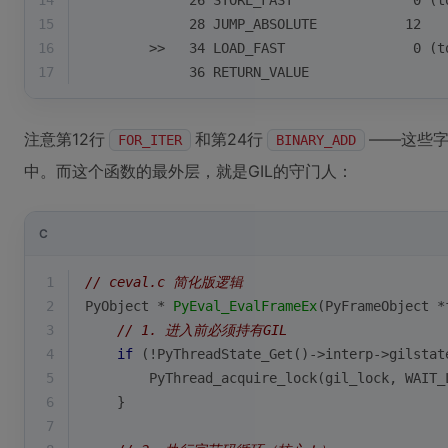
14
             26 STORE_FAST               0 (t
15
             28 JUMP_ABSOLUTE           12
16
        >>   34 LOAD_FAST                0 (t
17
             36 RETURN_VALUE
注意第12行
和第24行
——这些字
FOR_ITER
BINARY_ADD
中。而这个函数的最外层，就是GIL的守门人：
C
1
// ceval.c 简化版逻辑
2
PyObject * 
PyEval_EvalFrameEx
(PyFrameObject *
3
// 1. 进入前必须持有GIL
4
if
 (!PyThreadState_Get()->interp->gilstat
5
        PyThread_acquire_lock(gil_lock, WAIT_
6
    }
7