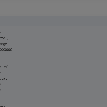
)
otal)
ange)
000000)
o 34)
)
otal)
)
)