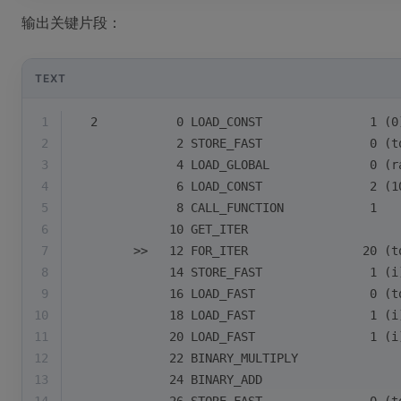
输出关键片段：
TEXT
1
  2           0 LOAD_CONST               1 (0
2
              2 STORE_FAST               0 (t
3
              4 LOAD_GLOBAL              0 (r
4
              6 LOAD_CONST               2 (1
5
              8 CALL_FUNCTION            1
6
             10 GET_ITER
7
        >>   12 FOR_ITER                20 (t
8
             14 STORE_FAST               1 (i
9
             16 LOAD_FAST                0 (t
10
             18 LOAD_FAST                1 (i
11
             20 LOAD_FAST                1 (i
12
             22 BINARY_MULTIPLY
13
             24 BINARY_ADD