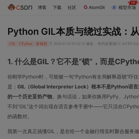
博客
下载
社区
AtomGit
模型市场
Python GIL本质与绕过实战
·
于 2026-07-05 05:32:52 修改
本内容遵循CC 4.0 BY-
GIL
CPython
多线程
1. 什么是GIL？它不是“锁”，而是CPy
你刚学Python时，可能被一句“Python有全局解释器
是：
GIL（Global Interpreter Lock）根本不是P
的一个历史妥协产物
。换句话说，如果你换用PyPy、Jytho
不到“GIL”这个词出现在语言参考手册中——它只活在CPyth
的函数对。
我第一次真正搞懂GIL，是在给一个金融行情实时聚合服务