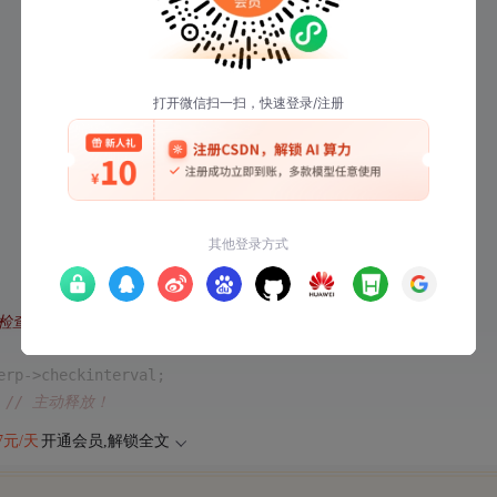
检查是否需让出GIL
erp->checkinterval;
 
// 主动释放！
47元/天
开通会员,解锁全文