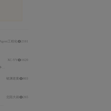
Agent工程化
2161
绕过GIL
的方法，以及
GIL与
多
XC-YY
1620
步 I/O
铭渊老黄
803
北陌大叔
265
造