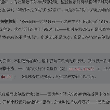
（双核机器），吞吐量还不如单线程轮询。监控显示所有线程95%时间
才意识到：我们不是在写“并发程序”，而是在写“伪并发调度器的
行保护机制
。它确保同一时刻只有一个线程在执行Python字节码
或崩溃。这个设计诞生于1990年代——那时多核CPU还是实验
“多线程跑不满48核”。所以GIL不是bug，它是CPython在单
护你的变量，不阻塞你的IO，也不影响C扩展的并行性。它只做一件
节码指令流
。一旦线程执行到IO操作（如
）、系
socket.recv()
），GIL就会自动释放，其他线程立刻可以抢入。
.dot()
多线程反而比单线程快3倍——因为每个请求99%时间在等网卡收包
，开10个线程只会让CPU更热，总耗时比单线程还长——因为全程