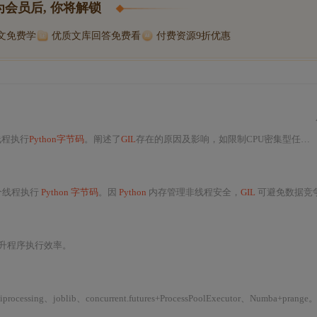
为会员后, 你将解锁
博文免费学
优质文库回答免费看
付费资源9折优惠
线程执行
Python字节码
。阐述了
GIL
存在的原因及影响，如限制CPU密集型任务多线程并发，对I/O密集型任务影响小。还介绍了
一个线程执行
Python 字节码
。因
Python
内存管理非线程安全，
GIL
可避免数据竞争。其对 I/O 密集型任务影响小，对 CPU 密集型任务是瓶颈。可通过多进程、C 扩展、异
提升程序执行效率。
g、joblib、concurrent.futures+ProcessPoolExecutor、Numba+prange。涵盖原理差异、适用场景、性能实测数据及典型故障排查（如PicklingError、文件描述符溢出、SharedMemory泄漏等），强调诊断先行、ROI评估、安全改