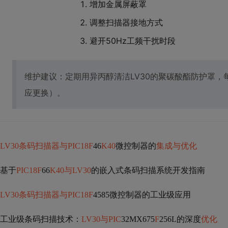
增加金属屏蔽罩
调整扫描器接地方式
避开50Hz工频干扰时段
维护建议：定期用异丙醇清洁LV30的聚碳酸酯防护罩，
应更换）。
LV30条码扫描器与PIC18F
46
K40
微控制器的
集成与优化
基于
PIC18F
66
K40与LV30
的嵌入式条码扫描系统开发指南
LV30条码扫描器与PIC18F
4585微控制器的工业级应用
工业级条码扫描技术：
LV30与PIC
32MX675
F
256L的深度
优化