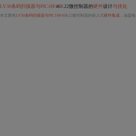
LV30条码扫描器与PIC18F
46
K
22微控制器的
硬件
设计
与优化
本文聚焦
LV30条码扫描器与PIC18F
46
K
22微控制器的嵌入式
硬件集成
，涵盖电气接口设计（