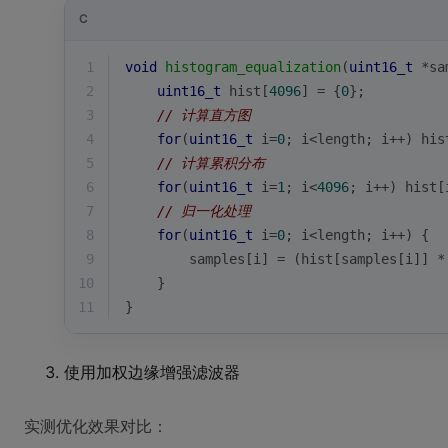
C
1
void
histogram_equalization
(
uint16_t
 *sa
2
uint16_t
 hist[
4096
] = {
0
};
3
// 计算直方图
4
for
(
uint16_t
 i=
0
; i<length; i++) his
5
// 计算累积分布
6
for
(
uint16_t
 i=
1
; i<
4096
; i++) hist[
7
// 归一化处理
8
for
(
uint16_t
 i=
0
; i<length; i++) {
9
        samples[i] = (hist[samples[i]] *
10
    }
11
}
使用加权边缘增强滤波器
实测优化效果对比：