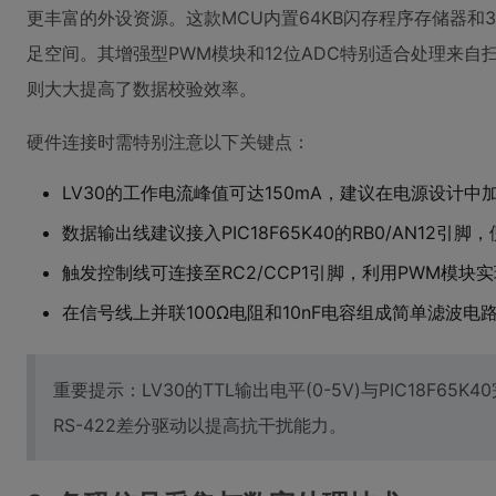
更丰富的外设资源。这款MCU内置64KB闪存程序存储器和3.
足空间。其增强型PWM模块和12位ADC特别适合处理来自
则大大提高了数据校验效率。
硬件连接时需特别注意以下关键点：
LV30的工作电流峰值可达150mA，建议在电源设计中加
数据输出线建议接入PIC18F65K40的RB0/AN12引
触发控制线可连接至RC2/CCP1引脚，利用PWM模块
在信号线上并联100Ω电阻和10nF电容组成简单滤波电
重要提示：LV30的TTL输出电平(0-5V)与PIC18F6
RS-422差分驱动以提高抗干扰能力。