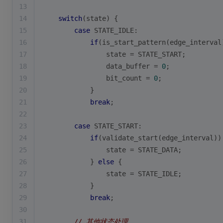
13
14
switch
(state) {
15
case
 STATE_IDLE:
16
if
(is_start_pattern(edge_interval
17
                state = STATE_START;
18
                data_buffer = 
0
;
19
                bit_count = 
0
;
20
            }
21
break
;
22
23
case
 STATE_START:
24
if
(validate_start(edge_interval))
25
                state = STATE_DATA;
26
            } 
else
 {
27
                state = STATE_IDLE;
28
            }
29
break
;
30
31
// 其他状态处理...