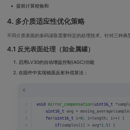
提前计算校验和
4. 多介质适应性优化策略
不同介质表面的条码读取需要特定的处理技术。针对三种典
4.1 反光表面处理（如金属罐）
启用LV30的自动增益控制(AGC)功能
在固件中实现镜面反射补偿算法：
C
1
void
mirror_compensation
(
uint16_t
 *sampl
2
uint16_t
 avg = moving_average(sample
3
for
(
uint16_t
 i=
0
; i<length; i++) {
4
if
(samples[i] > avg*
1.5
) {