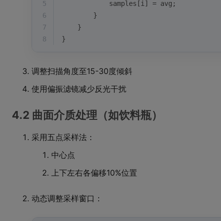
5
            samples[i] = avg;
6
        }
7
    }
8
}
调整扫描角度至15-30度倾斜
使用偏振滤镜减少反光干扰
4.2 曲面介质处理（如饮料瓶）
采用五点采样法：
中心点
上下左右各偏移10%位置
动态调整采样窗口：