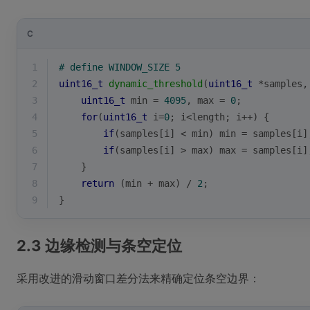
C
1
# 
define
 WINDOW_SIZE 5
2
uint16_t
dynamic_threshold
(
uint16_t
 *samples,
3
uint16_t
 min = 
4095
, max = 
0
;
4
for
(
uint16_t
 i=
0
; i<length; i++) {
5
if
(samples[i] < min) min = samples[i]
6
if
(samples[i] > max) max = samples[i]
7
    }
8
return
 (min + max) / 
2
;
9
}
2.3 边缘检测与条空定位
采用改进的滑动窗口差分法来精确定位条空边界：