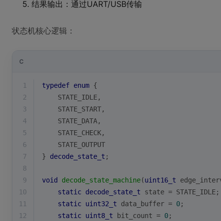
结果输出：通过UART/USB传输
状态机核心逻辑：
C
1
typedef
enum
 {
2
    STATE_IDLE,
3
    STATE_START,
4
    STATE_DATA,
5
    STATE_CHECK,
6
    STATE_OUTPUT
7
} 
decode_state_t
;
8
9
void
decode_state_machine
(
uint16_t
 edge_inter
10
static
decode_state_t
 state = STATE_IDLE;
11
static
uint32_t
 data_buffer = 
0
;
12
static
uint8_t
 bit_count = 
0
;