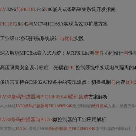
LV
3296
与PIC18
LF46
K
80嵌入式条码采集系统开发指南
PIC18F
26
K
42
与
MC74HC165A实现高效IO扩展方案
工业级1D条码扫描系统设计
与优化
实践
深入解析MPC8xx嵌入式系统：从RPX Lite看
硬件
协同设计
与
性
高压隔离安全设计标准：光耦在
PIC
控制系统中实现电气隔离的
多语言支持在ESP32AI设备中的实现难点：切换机制
与
内存
优化
LV30条码扫描器与PIC18F65K40硬件集成
方案解析
本文详述
LV30条码扫描器与PIC18F65K40
微控制器的
硬件集成
方案，涵盖光学
LV30条码扫描器与PIC18
微控制器的工业应用解析
本文聚焦
LV30
工业级CMOS
条码扫描器与PIC18F65K40
微控制器的协同设计，