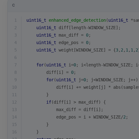
C
1
uint16_t
enhanced_edge_detection
(
uint16_t
 *sa
2
uint16_t
 diff[length-WINDOW_SIZE];
3
uint16_t
 max_diff = 
0
;
4
uint16_t
 edge_pos = 
0
;
5
uint16_t
 weight[WINDOW_SIZE] = {
3
,
2
,
1
,
1
,
2
6
7
for
(
uint16_t
 i=
0
; i<length-WINDOW_SIZE; i
8
        diff[i] = 
0
;
9
for
(
uint16_t
 j=
0
; j<WINDOW_SIZE; j++)
10
            diff[i] += weight[j] * 
abs
(sample
11
        }
12
if
(diff[i] > max_diff) {
13
            max_diff = diff[i];
14
            edge_pos = i + WINDOW_SIZE/
2
;
15
        }
16
    }