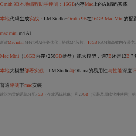
Ornith 9B本地编程助手评测：16GB
内存
Mac
上的AI编码实践
本地
代码生成
实战：
LM Studio+
Ornith 9B
在
16GB Mac Mini
的配
mac mini
m4 AI
新款
Mac mini
M4针对AI任务优化，搭载M4芯片、
16GB
RAM和高效内存带宽
Mac Mini
（
16GB
内存+256
GB
硬盘）跑大模型，选7
B
还是13
B
？
本地
大模型
部署实战：
LM Studio
与
Ollama的易用性
与性能
深度
普通
评测
下
mac
安装
建议为雪豹系统分配7
GB
（存放系统镜像）和20
GB
（安装及后续软件使用）的空间。需要注