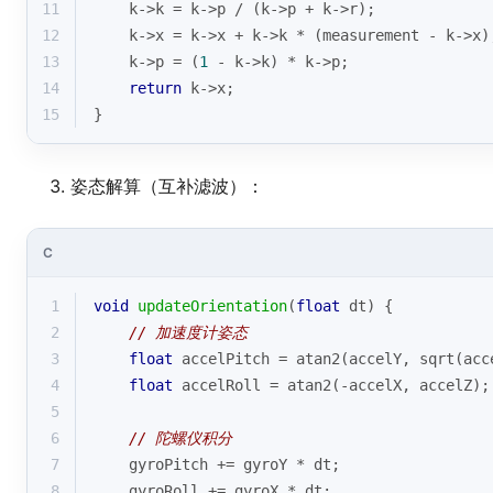
11
    k->k = k->p / (k->p + k->r);
12
    k->x = k->x + k->k * (measurement - k->x)
13
    k->p = (
1
 - k->k) * k->p;
14
return
 k->x;
15
}
姿态解算（互补滤波）：
C
1
void
updateOrientation
(
float
 dt)
{
2
// 加速度计姿态
3
float
 accelPitch = 
atan2
(accelY, 
sqrt
(acc
4
float
 accelRoll = 
atan2
(-accelX, accelZ);
5
6
// 陀螺仪积分
7
    gyroPitch += gyroY * dt;
8
    gyroRoll += gyroX * dt;