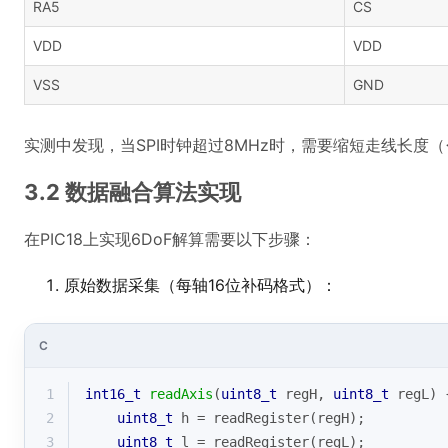
RA5
CS
VDD
VDD
VSS
GND
实测中发现，当SPI时钟超过8MHz时，需要缩短走线长度（
3.2 数据融合算法实现
在PIC18上实现6DoF解算需要以下步骤：
原始数据采集（每轴16位补码格式）：
C
1
int16_t
readAxis
(
uint8_t
 regH, 
uint8_t
 regL)
2
uint8_t
 h = readRegister(regH);
3
uint8_t
 l = readRegister(regL);