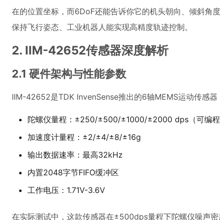
在的位置坐标，而6DoF还能告诉你它的机头朝向、倾斜角
保持飞行姿态、工业机器人能实现高精度轨迹控制。
2. IIM-42652传感器深度解析
2.1 硬件架构与性能参数
IIM-42652是TDK InvenSense推出的6轴MEM
陀螺仪量程：±250/±500/±1000/±2000 dps（可编
加速度计量程：±2/±4/±8/±16g
输出数据速率：最高32kHz
内置2048字节FIFO缓冲区
工作电压：1.71V-3.6V
在实际测试中，这款传感器在±500dps量程下陀螺仪噪声密度仅