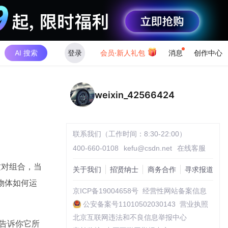
AI 搜索
登录
会员·新人礼包
消息
创作中心
weixin_42566424
联系我们（工作时间：8:30-22:00）
400-660-0108
kefu@csdn.net
在线客服
这对组合，当
关于我们
招贤纳士
商务合作
寻求报道
物体如何运
京ICP备19004658号
经营性网站备案信息
公安备案号11010502030143
营业执照
北京互联网违法和不良信息举报中心
能告诉你它所