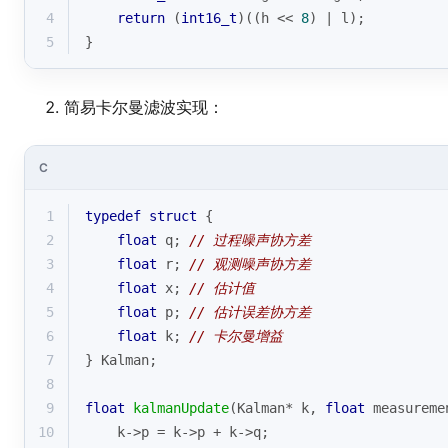
4
return
 (
int16_t
)((h << 
8
) | l);
5
}
简易卡尔曼滤波实现：
C
1
typedef
struct
 {
2
float
 q; 
// 过程噪声协方差
3
float
 r; 
// 观测噪声协方差
4
float
 x; 
// 估计值
5
float
 p; 
// 估计误差协方差
6
float
 k; 
// 卡尔曼增益
7
} Kalman;
8
9
float
kalmanUpdate
(Kalman* k, 
float
 measureme
10
    k->p = k->p + k->q;