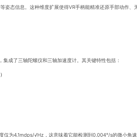
度等姿态信息。这种维度扩展使得VR手柄能精准还原手部动作、
S运动传感器，集成了三轴陀螺仪和三轴加速度计。其关键特性包括：
程）
为4.1mdps/√Hz，这意味着它能检测到0.004°/s的微小角