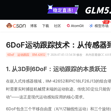
博客
下载
社区
AtomGit
模型市场
6DoF运动跟踪技术：从传感器
·
于 2026-07-05 13:54:58 修改
本内容遵循CC 4.0
6DoF
运动跟踪
IIM-42652
1. 从3D到6DoF：运动跟踪的本质跃迁
在嵌入式传感器领域，IIM-42652和PIC18LF26J
时需要实时捕捉机械臂末端的运动轨迹。传统3D定位只能告诉
动"——这正是现代运动感知应用的核心需求。
6DoF包含三个平移自由度（X/Y/Z轴线性运动）和三个旋