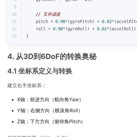
9
10
// 互补滤波
11
    pitch = 
0.98
*(gyroPitch) + 
0.02
*(accelPit
12
    roll = 
0.98
*(gyroRoll) + 
0.02
*(accelRoll)
13
}
4. 从3D到6DoF的转换奥秘
4.1 坐标系定义与转换
建立右手坐标系：
X轴：前进方向（航向角Yaw）
Y轴：右侧方向（横滚角Roll）
Z轴：下方方向（俯仰角Pitch）