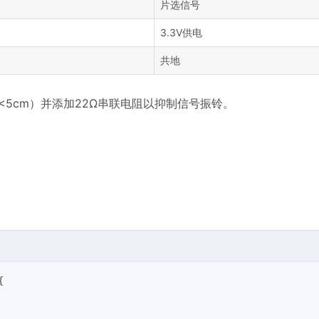
片选信号
3.3V供电
共地
<5cm）并添加22Ω串联电阻以抑制信号振铃。
{