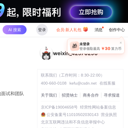
AI 搜索
登录
会员·新人礼包
消息
创作中心
weixin_42570296
联系我们（工作时间：8:30-22:00）
400-660-0108
kefu@csdn.net
在线客服
的面试和团队
关于我们
招贤纳士
商务合作
寻求报道
京ICP备19004658号
经营性网站备案信息
公安备案号11010502030143
营业执照
北京互联网违法和不良信息举报中心