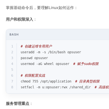
掌握基础命令后，要理解Linux如何运作：
用户和权限深入
：
BASH
1
# 创建运维专用用户
2
useradd -m -s /bin/bash opsuser
3
passwd opsuser
4
usermod -aG wheel opsuser  
# 赋予sudo权限
5
6
# 权限配置实战
7
chmod 755 /opt/application  
# 目录典型权限
8
setfacl -m u:opsuser:rwx /shared_dir  
# 高级
服务管理重点
：