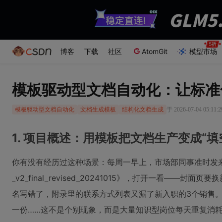
博客
下载
社区
AtomGit
模型市场
模板驱动型文档自动化：让标准化
于 2026-07-04 05:11
模板驱动型文档自动化
文档生成模板
结构化文档生成
1. 项目概述：用模板把文档生产变成“填
你有没有经历过这种场景：每周一早上，市场部同事准时发来一
_v2_final_revised_20241015》，打开一看—
名写错了，附录里的联系方式列表又漏了新入职的3个销售。
一份……这不是个别现象，而是大量知识型岗位每天重复消