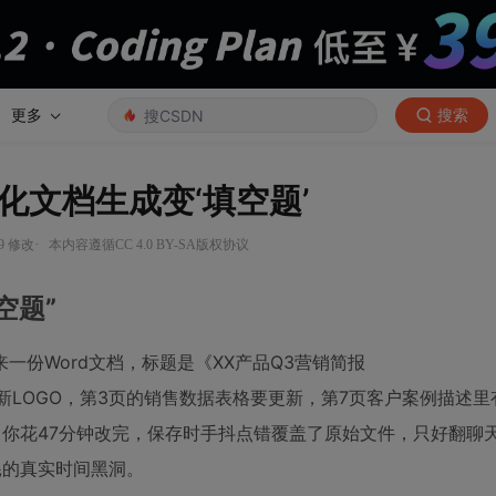
更多
搜索
文档生成变‘填空题’
·
:29 修改
本内容遵循CC 4.0 BY-SA版权协议
空题”
份Word文档，标题是《XX产品Q3营销简报
—封面页要换新LOGO，第3页的销售数据表格要更新，第7页客户案例描述
你花47分钟改完，保存时手抖点错覆盖了原始文件，只好翻聊
耗的真实时间黑洞。