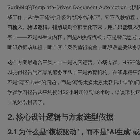
Sqribble的Template-Driven Document A
成工作，从“手工缝制”升级为“流水线冲压”。它不依赖编程
容输入、格式逻辑、排版规则全部固化下来，用户只需填入变量
字上——不是AI生成内容，而是AI执行模板；不是替代思
哪组数据该加粗，哪个客户案例值得前置，哪段话需要法务
这个方案最适合三类人：一是内容运营、市场专员、HRBP
以交付报告为产品的服务团队；三是教育机构、在线课程平
不是“写不出来”的问题，而是“写得太多太累太容易出错”
学员学习报告从平均耗时22小时压缩到1.8小时，错误率从1
上的姓名拼音了。
2. 核心设计逻辑与方案选型依据
2.1 为什么是“模板驱动”，而不是“AI生成”