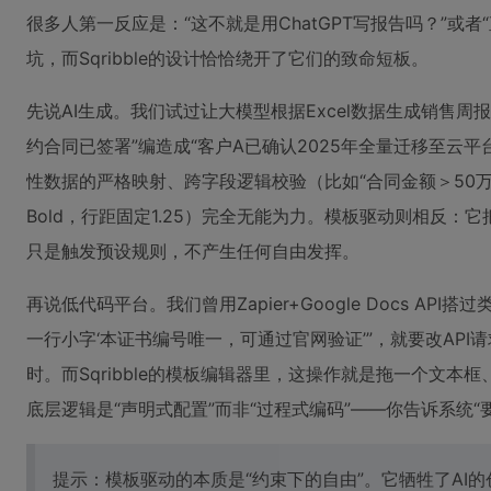
很多人第一反应是：“这不就是用ChatGPT写报告吗？”或者
坑，而Sqribble的设计恰恰绕开了它们的致命短板。
先说AI生成。我们试过让大模型根据Excel数据生成销售周
约合同已签署”编造成“客户A已确认2025年全量迁移至云
性数据的严格映射、跨字段逻辑校验（比如“合同金额＞50
Bold，行距固定1.25）完全无能为力。模板驱动则相反：
只是触发预设规则，不产生任何自由发挥。
再说低代码平台。我们曾用Zapier+Google Docs 
一行小字‘本证书编号唯一，可通过官网验证’”，就要改API请
时。而Sqribble的模板编辑器里，这操作就是拖一个文
底层逻辑是“声明式配置”而非“过程式编码”——你告诉系统“
提示：模板驱动的本质是“约束下的自由”。它牺牲了AI