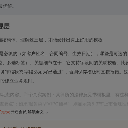
最优解。
现层
的三维结构体。理解这三层，才能设计出真正好用的模板。
段是必填的（如客户姓名、合同编号、生效日期），哪些是可选的
拉、多选标签）。关键细节在于：它支持字段间的关联校验。比如
务审核状态’字段必须为‘已通过’”，否则保存模板时直接报错。这比
字段建立业务规则。
和动态内容。举个真实案例：某律所的法律意见书模板里，有这
查要点’；如果‘服务类型’=‘IPO辅导’，则显示第5.3节‘上市合规
47元/天
开通会员,解锁全文