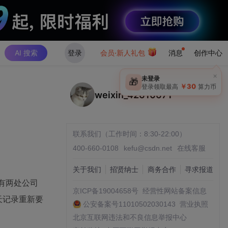
AI 搜索
登录
会员·新人礼包
消息
创作中心
weixin_42610671
联系我们（工作时间：8:30-22:00）
400-660-0108
kefu@csdn.net
在线客服
关于我们
招贤纳士
商务合作
寻求报道
里有两处公司
京ICP备19004658号
经营性网站备案信息
天记录重新要
公安备案号11010502030143
营业执照
北京互联网违法和不良信息举报中心