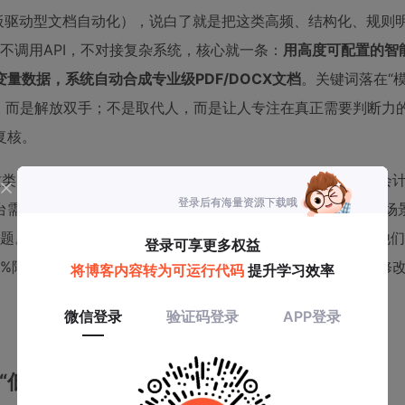
utomation（模板驱动型文档自动化），说白了就是把这类高频、结构化、
，不调用API，不对接复杂系统，核心就一条：
用高度可配置的智
数据，系统自动合成专业级PDF/DOCX文档
。关键词落在“
考，而是解放双手；不是取代人，而是让人专注在真正需要判断力
复核。
这类需要批量产出标准化文档的岗位；二是咨询公司、律所、会
台需要为不同学员自动生成结业证书、学习报告、进度反馈的场
的问题。我去年帮一家做跨境电商培训的客户落地这套流程后，他
7%降到0.3%，最关键的是——再也不用在周五下午三点紧急修改
或“低代码平台”？