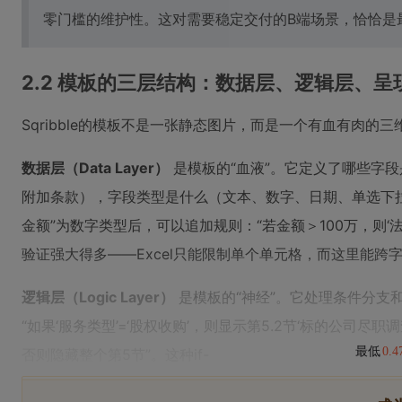
零门槛的维护性。这对需要稳定交付的B端场景，恰恰是
2.2 模板的三层结构：数据层、逻辑层、呈
Sqribble的模板不是一张静态图片，而是一个有血有肉
数据层（Data Layer）
是模板的“血液”。它定义了哪些字
附加条款），字段类型是什么（文本、数字、日期、单选下
金额”为数字类型后，可以追加规则：“若金额＞100万，则‘法
验证强大得多——Excel只能限制单个单元格，而这里能跨
逻辑层（Logic Layer）
是模板的“神经”。它处理条件分支
“如果‘服务类型’=‘股权收购’，则显示第5.2节‘标的公司尽职调
最低
0.
否则隐藏整个第5节”。这种if-