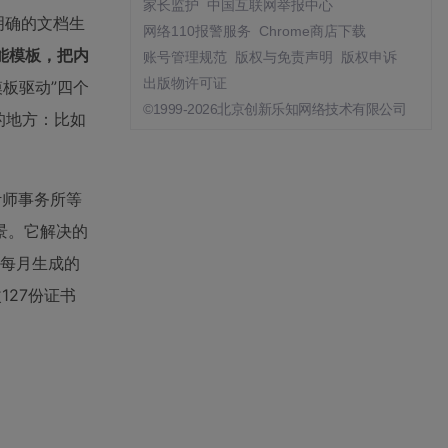
家长监护
中国互联网举报中心
规则明确的文档生
网络110报警服务
Chrome商店下载
能模板，把内
账号管理规范
版权与免责声明
版权申诉
出版物许可证
模板驱动”四个
©1999-2026北京创新乐知网络技术有限公司
的地方：比如
计师事务所等
景。它解决的
们每月生成的
127份证书