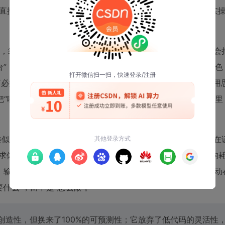
“直接上Notion数据库+自动化不就行了？”——这两种思路在实
报，结果很魔幻：模型能准确提取“华东区销售额增长12%”，但会
平台”，而实际上对方还在用本地部署的老系统。AI擅长归纳和润
万必须触发法务审核流程”）、以及格式一致性（所有标题必须用
它把“哪里填什么”“填错怎么提示”“格式怎么锁定”全部写死在模板
API搭过类似流程，技术上可行，但维护成本高得离谱：每次客户要求“
求体、调试Webhook响应、测试PDF导出字体嵌入效果，平均耗
本框、输入文字、设置字号和位置，30秒完成，且所有历史版本自
要什么”，而不是“怎么做”。
的创造性，但换来了100%的可预测性；它放弃了低代码的灵活性