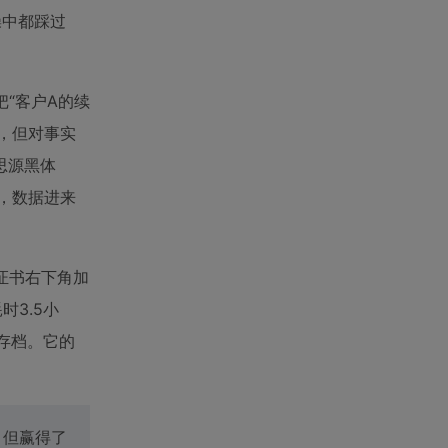
操中都踩过
把“客户A的续
色，但对事实
思源黑体
里，数据进来
在证书右下角加
时3.5小
动存档。它的
，但赢得了