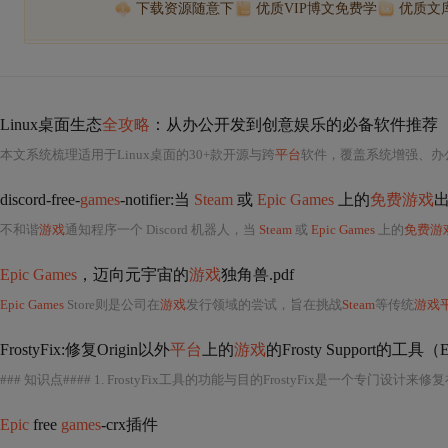
下载资源随意下
优质VIP博文免费学
优质文
Linux桌面生态
全攻略
：从办公开发到创意娱乐的必备软件推荐
本文系统梳理适用于Linux桌面的30+款开源与跨
平台
软件，覆盖系统增强、办公套件（LibreOffice/OnlyOffice）、开发工具（VSCode/JetBrains/DBeaver）、创意应用（GIMP/Krita/Kdenl
discord-free-
games
-notifier:当
Steam
或
Epic Games
上的
免费游戏
出
不和谐
游戏
通知程序一个 Discord 机器人，当
Steam
或
Epic Games
上的
免费游
Epic Games
，迈向元宇宙的
游戏
独角兽.pdf
Epic Games
Store则是公司在
游戏
发行领域的尝试，旨在挑战
Steam
等传统
游戏
FrostyFix:修复Origin以外
平台
上的
游戏
的Frosty Support的工
### 知识点#### 1. FrostyFix工具的功能与目的FrostyFix是一个专门设计来修复
Epic
free
games
-crx插件