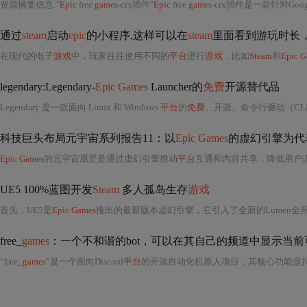
资源摘要信息:"
Epic
free
games
-crx插件"
Epic
free
games
-crx插件是一款针对Google
通过
steam
启动
epic
的小程序,这样可以在
steam
里面看到游玩时长
在现代的电子
游戏
中，玩家往往使用不同的
平台
进行
游戏
，比如
Steam
和
Epic 
legendary:Legendary-
Epic Games
Launcher的
免费
开源替代品
Legendary 是一款面向 Linux 和 Windows
平台
的
免费
、开源、命令行驱动（CL
科技巨头布局元宇宙系列报告11：以
Epic Games
的虚幻引擎为代
Epic Games
的元宇宙愿景是通过虚幻引擎推动
平台
互通和内容共享，降低用户进
UE5 100%蓝图开发
Steam
多人孤岛生存
游戏
首先，UE5是
Epic Games
推出的最新版本虚幻引擎，它引入了全新的Lumen全局光照系统和N
free_
games
：一个不和谐的bot，可以在其自己的频道中显示当前
“free_
games
”是一个面向Discord
平台
的开源自动化机器人项目，其核心功能是