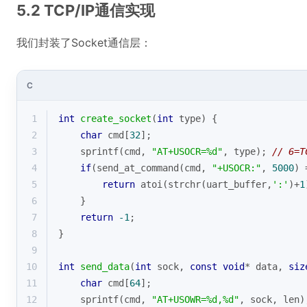
5.2 TCP/IP通信实现
我们封装了Socket通信层：
C
1
int
create_socket
(
int
 type)
{
2
char
 cmd[
32
];
3
sprintf
(cmd, 
"AT+USOCR=%d"
, type); 
// 6=T
4
if
(send_at_command(cmd, 
"+USOCR:"
, 
5000
) 
5
return
 atoi(
strchr
(uart_buffer,
':'
)+
1
6
    }
7
return
-1
;
8
}
9
10
int
send_data
(
int
 sock, 
const
void
* data, 
siz
11
char
 cmd[
64
];
12
sprintf
(cmd, 
"AT+USOWR=%d,%d"
, sock, len)