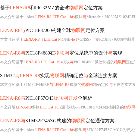
基于
LENA-R8
和PIC32MZ的全球
物联网
定位方案
本文介绍基于u-blox
LENA-R8 LTE Cat 1 bis
模块
与
Microchip PIC32MZ102
LENA-R8与
PIC18F87J60构建全球
物联网
定位方案
本文介绍基于
LENA-R8
（
LTE Cat
M
1
/NB-
IoT
+GNSS）
与
PIC18F87J60微控
LENA-R8与
PIC18F4680在
物联网
定位系统中的设计
与
实现
本文介绍基于
LENA-R8 LTE Cat 1bis
模块
与
PIC18F4680微控制器的
物联网
定位
STM32
与LENA-R8
实现
物联网
精确定位
与
全球连接方案
本文介绍基于STM32F446RE
与LENA-R8
模块的
物联网
精确定位
与
全球连接方案。重
LENA-R8与
PIC18F57Q43
物联网开发
全解析
本文详解
LENA-R8
多模
LTE Cat 1bis
通信模块
与
PIC18F57Q43微控制器的
物联
LENA-R8与
STM32F745ZG构建的
物联网
定位通信方案
本文介绍基于u-blox
LENA-R8 LTE Cat 1 bis
模组
与
STM32F745ZG MCU的嵌