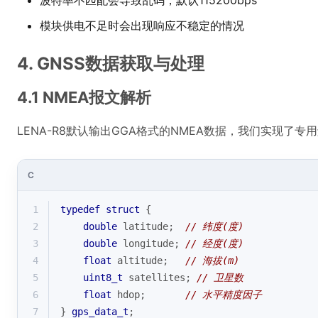
波特率不匹配会导致乱码，默认115200bps
模块供电不足时会出现响应不稳定的情况
4. GNSS数据获取与处理
4.1 NMEA报文解析
LENA-R8默认输出GGA格式的NMEA数据，我们实现了专
C
1
typedef
struct
 {
2
double
 latitude;  
// 纬度(度)
3
double
 longitude; 
// 经度(度)
4
float
 altitude;   
// 海拔(m)
5
uint8_t
 satellites; 
// 卫星数
6
float
 hdop;       
// 水平精度因子
7
} 
gps_data_t
;