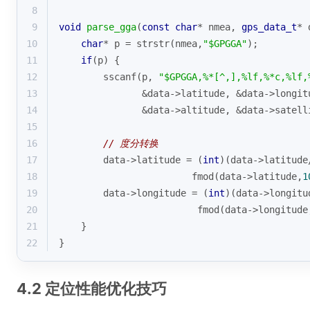
8
9
void
parse_gga
(
const
char
* nmea, 
gps_data_t
* 
10
char
* p = 
strstr
(nmea,
"$GPGGA"
);
11
if
(p) {
12
sscanf
(p, 
"$GPGGA,%*[^,],%lf,%*c,%lf,
13
               &data->latitude, &data->longit
14
               &data->altitude, &data->satell
15
16
// 度分转换
17
        data->latitude = (
int
)(data->latitude
18
fmod
(data->latitude,
1
19
        data->longitude = (
int
)(data->longitu
20
fmod
(data->longitude
21
    }
22
}
4.2 定位性能优化技巧