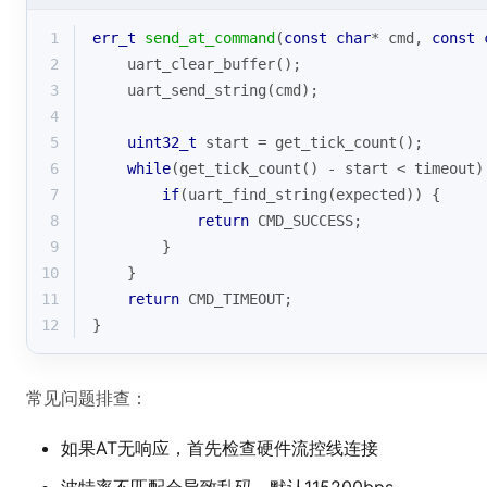
1
err_t
send_at_command
(
const
char
* cmd, 
const
2
    uart_clear_buffer();
3
    uart_send_string(cmd);
4
5
uint32_t
 start = get_tick_count();
6
while
(get_tick_count() - start < timeout)
7
if
(uart_find_string(expected)) {
8
return
 CMD_SUCCESS;
9
        }
10
    }
11
return
 CMD_TIMEOUT;
12
}
常见问题排查：
如果AT无响应，首先检查硬件流控线连接