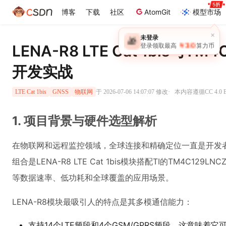
博客
下载
社区
AtomGit
模型市场
×
未登录
🎁
￥30
LENA-R8 LTE Cat 1bis与T
登录领取最高
算力币
开发实战
·
于 2026-07-06 14:07:07 修改
本内容遵循CC 4.0
LTE Cat 1bis
GNSS
物联网
1. 项目背景与硬件选型解析
在物联网和远程监控领域，全球连接和精确定位一直是开发
组合是LENA-R8 LTE Cat 1bis模块搭配TI的TM4C1
等数据速率、低功耗和全球覆盖的应用场景。
LENA-R8模块最吸引人的特点是其多模通信能力：
支持14个LTE频段和4个GSM/GPRS频段，这意味