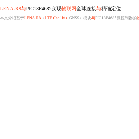
LENA-R8与
PIC18F4685实现
物联网
全球连接
与
精确定位
本文介绍基于
LENA-R8
（
LTE Cat 1bis
+GNSS）模块
与
PIC18F4685微控制器的