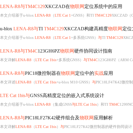
LENA-R8与TM4C129
XKCZAD在
物联网
定位系统中的应用
本文介绍基于u-blox
LENA-R8
（
LTE Cat 1
+GNSS）和TI
TM4C129
XKCZAD（
u-blox
LENA-R8与
TI
TM4C129
XKCZAD构建高精度
物联网
定位
本文介绍基于u-blox
LENA-R8
（
LTE Cat 1
+多系统GNSS）
与
TI
TM4C129
XKC
LENA-R8与TM4C
123GH6PZ
物联网
硬件协同设计指南
本文详解
LENA-R8
（
LTE Cat 1bis
+多系统GNSS）
与TM4C
123GH6PZ（ARM Cortex-M4）的硬件协同架构，涵盖多网络自动切换、PSM/e
LENA-R8与
PIC18微控制器在
物联网
定位中的
实战
应用
本文详述
LENA-R8
（
LTE Cat 1bis
+u-blox M10 GNSS）
与
PIC18LF47K42微控
LTE Cat 1bis与
GNSS高精度定位的嵌入式系统设计
本文介绍基于u-blox
LENA-R8
（集成GNSS
与LTE Cat 1bis
）和TI
TM4C
1299NCZAD MCU的
LENA-R8与
PIC18LF27K42硬件组合及
物联网
应用解析
本文详解
LENA-R8
（
LTE Cat 1bis
）
与
PIC18LF27K42微控制器的硬件协同设计，涵盖全球多