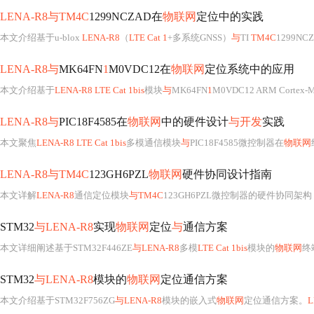
LENA-R8与TM4C
1299NCZAD在
物联网
定位中的实践
本文介绍基于u-blox
LENA-R8
（
LTE Cat 1
+多系统GNSS）
与
TI
TM4C
1299NC
LENA-R8与
MK64FN
1
M0VDC12在
物联网
定位系统中的应用
本文介绍基于
LENA-R8 LTE Cat 1bis
模块
与
MK64FN
1
M0VDC12 ARM Corte
LENA-R8与
PIC18F4585在
物联网
中的硬件设计
与开发
实践
本文聚焦
LENA-R8 LTE Cat 1bis
多模通信模块
与
PIC18F4585微控制器在
物联网
终
LENA-R8与TM4C
123GH6PZL
物联网
硬件协同设计指南
本文详解
LENA-R8
通信定位模块
与TM4C
123GH6PZL微控制器的硬件协同架构，涵盖U
STM32
与LENA-R8
实现
物联网
定位
与
通信方案
本文详细阐述基于STM32F446ZE
与LENA-R8
多模
LTE Cat 1bis
模块的
物联网
终端设
STM32
与LENA-R8
模块的
物联网
定位通信方案
本文介绍基于STM32F756ZG
与LENA-R8
模块的嵌入式
物联网
定位通信方案。
L