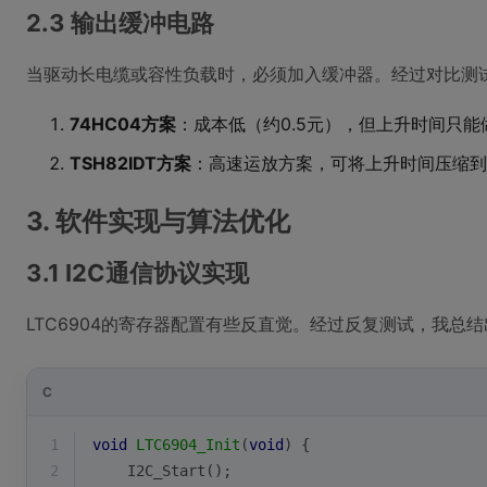
2.3 输出缓冲电路
当驱动长电缆或容性负载时，必须加入缓冲器。经过对比测
74HC04方案
：成本低（约0.5元），但上升时间只能做
TSH82IDT方案
：高速运放方案，可将上升时间压缩到5
3. 软件实现与算法优化
3.1 I2C通信协议实现
LTC6904的寄存器配置有些反直觉。经过反复测试，我总
C
1
void
LTC6904_Init
(
void
)
{
2
    I2C_Start();