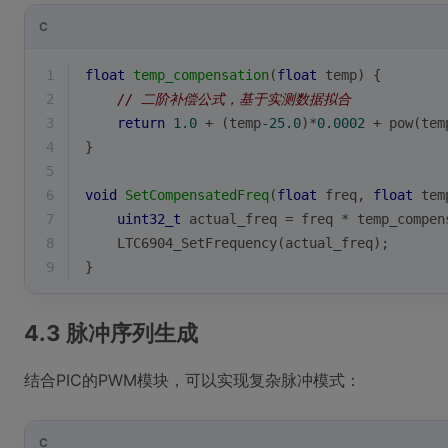
C
1
float
temp_compensation
(
float
 temp)
{
2
// 二阶补偿公式，基于实测数据拟合
3
return
1.0
 + (temp
-25.0
)*
0.0002
 + 
pow
(tem
4
}
5
6
void
SetCompensatedFreq
(
float
 freq, 
float
 tem
7
uint32_t
 actual_freq = freq * temp_compen
8
    LTC6904_SetFrequency(actual_freq);
9
}
4.3 脉冲序列生成
结合PIC的PWM模块，可以实现复杂脉冲模式：
C