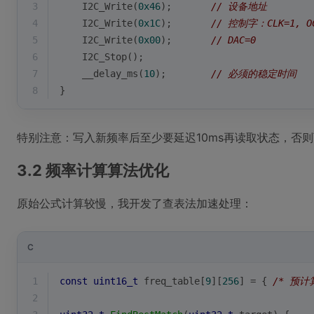
3
    I2C_Write(
0x46
);       
// 设备地址
4
    I2C_Write(
0x1C
);       
// 控制字：CLK=1, O
5
    I2C_Write(
0x00
);       
// DAC=0
6
    I2C_Stop();
7
    __delay_ms(
10
);        
// 必须的稳定时间
8
}
特别注意：写入新频率后至少要延迟10ms再读取状态，否
3.2 频率计算算法优化
原始公式计算较慢，我开发了查表法加速处理：
C
1
const
uint16_t
 freq_table[
9
][
256
] = { 
/* 预计
2