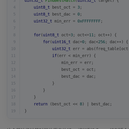
3
uint32_t
FindBestMatch
(
uint32_t
 target)
{
4
uint8_t
 best_oct = 
3
;
5
uint8_t
 best_dac = 
0
;
6
uint32_t
 min_err = 
0xFFFFFFFF
;
7
8
for
(
uint8_t
 oct=
3
; oct<=
11
; oct++) {
9
for
(
uint16_t
 dac=
0
; dac<
256
; dac++) {
10
uint32_t
 err = 
abs
(freq_table[oct
11
if
(err < min_err) {
12
                min_err = err;
13
                best_oct = oct;
14
                best_dac = dac;
15
            }
16
        }
17
    }
18
return
 (best_oct << 
8
) | best_dac;
19
}