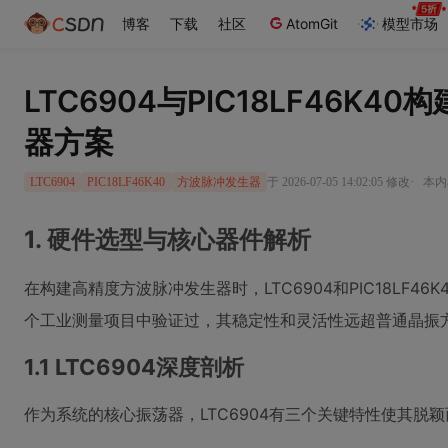
博客
下载
社区
AtomGit
模型市场
LTC6904与PIC18LF46K
器方案
·
于 2026-07-05 14:02:05 修改
本内
LTC6904
PIC18LF46K40
方波脉冲发生器
1. 硬件选型与核心器件解析
在构建高精度方波脉冲发生器时，LTC6904和PIC18LF4
个工业测量项目中验证过，其稳定性和灵活性远超普通晶振
1.1 LTC6904深度剖析
作为系统的核心振荡器，LTC6904有三个关键特性使其脱