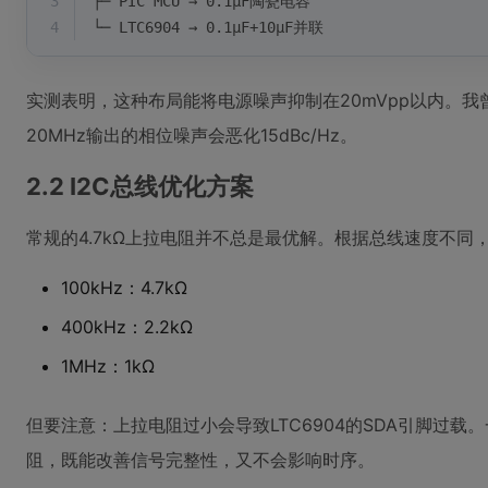
3
├─ PIC MCU → 0.1μF陶瓷电容
4
└─ LTC6904 → 0.1μF+10μF并联
实测表明，这种布局能将电源噪声抑制在20mVpp以内。
20MHz输出的相位噪声会恶化15dBc/Hz。
2.2 I2C总线优化方案
常规的4.7kΩ上拉电阻并不总是最优解。根据总线速度不同
100kHz：4.7kΩ
400kHz：2.2kΩ
1MHz：1kΩ
但要注意：上拉电阻过小会导致LTC6904的SDA引脚过载
阻，既能改善信号完整性，又不会影响时序。