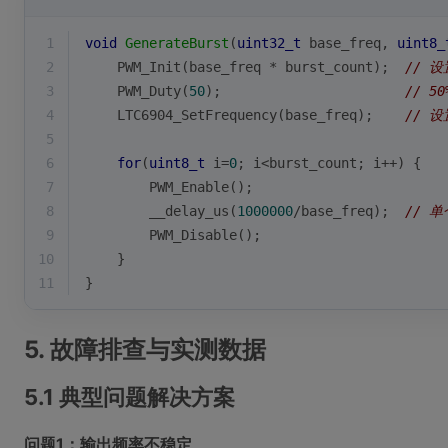
1
void
GenerateBurst
(
uint32_t
 base_freq, 
uint8_
2
    PWM_Init(base_freq * burst_count);  
// 设
3
    PWM_Duty(
50
);                       
// 5
4
    LTC6904_SetFrequency(base_freq);    
// 
5
6
for
(
uint8_t
 i=
0
; i<burst_count; i++) {
7
        PWM_Enable();
8
        __delay_us(
1000000
/base_freq);  
// 
9
        PWM_Disable();
10
    }
11
}
5. 故障排查与实测数据
5.1 典型问题解决方案
问题1：输出频率不稳定