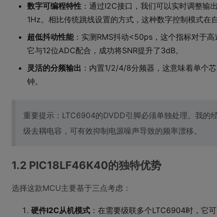
数字可编程特性
：通过I2C接口，我们可以实时调整输出频
1Hz。相比传统跳线设置的方式，这种数字控制模式在
超低抖动性能
：实测RMS抖动<50ps，这个指标对于
它与12位ADC配合，成功将SNR提升了3dB。
灵活的分频输出
：内置1/2/4/8分频器，这意味着单
钟。
重要提示：LTC6904的DVDD引脚必须单独处理。我的经验
级去耦电容，可有效抑制电源噪声导致的频率漂移。
1.2 PIC18LF46K40的独特优势
选择这款MCU主要基于三点考虑：
硬件I2C从机模式
：在需要级联多个LTC6904时，它