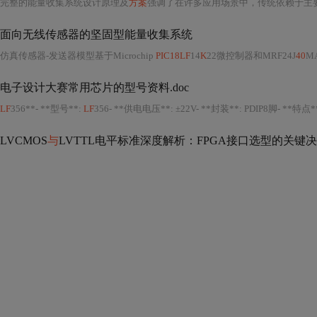
完整的能量收集系统设计原理及
方案
强调了在许多应用场景中，传统依赖于主要电池供电的方式不再适用，特别是那些需要低功耗且能持续运行的传感器-发送器设备。这类系统通常需要的能量远超过能
面向无线传感器的坚固型能量收集系统
仿真传感器-发送器模型基于Microchip
PIC18LF
14
K
22微控制器和MRF24J
40
MA 2
电子设计大赛常用芯片的型号资料.doc
LF
356**- **型号**:
LF
356- **供电电压**: ±22V- **封装**: PDIP8脚- *
LVCMOS
与
LVTTL电平标准深度解析：FPGA接口选型的关键