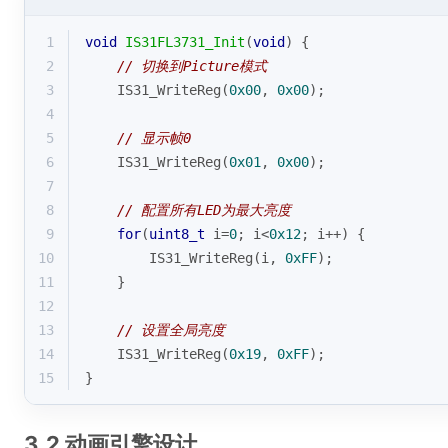
1
void
IS31FL3731_Init
(
void
)
{
2
// 切换到Picture模式
3
    IS31_WriteReg(
0x00
, 
0x00
);
4
5
// 显示帧0
6
    IS31_WriteReg(
0x01
, 
0x00
);
7
8
// 配置所有LED为最大亮度
9
for
(
uint8_t
 i=
0
; i<
0x12
; i++) {
10
        IS31_WriteReg(i, 
0xFF
);
11
    }
12
13
// 设置全局亮度
14
    IS31_WriteReg(
0x19
, 
0xFF
);
15
}
3.2 动画引擎设计