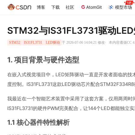
博客
下载
社区
AtomGit
模型市场
STM32与IS31FL3731驱动
·
于 2026-07-06 14:04:21 修改
本内容遵循CC 4.
STM32
IS31FL3731
LED驱动
1. 项目背景与硬件选型
在嵌入式视觉项目中，LED矩阵驱动一直是开发者面临的技
度控制。IS31FL3731这款LED驱动芯片配合STM32F3
我最近在一个智能艺术装置中采用了这套方案，仅用两周时间就
IS31FL3731的硬件PWM完美配合，让144个LED都能
1.1 核心器件特性解析