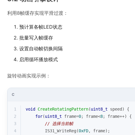
利用8帧缓存实现平滑过渡：
预计算各帧LED状态
批量写入帧缓存
设置自动帧切换间隔
启用循环播放模式
旋转动画实现示例：
C
1
void
CreateRotatingPattern
(
uint8_t
 speed)
{
2
for
(
uint8_t
 frame=
0
; frame<
8
; frame++) {
3
// 选择当前帧
4
        IS31_WriteReg(
0xFD
, frame);