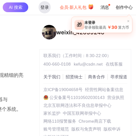
AI 搜索
登录
会员·新人礼包
消息
创作中心
×
未登录
🎁
￥30
登录领取最高
算力币
weixin_42639246
联系我们（工作时间：8:30-22:00）
400-660-0108
kefu@csdn.net
在线客服
实现精细的亮
关于我们
招贤纳士
商务合作
寻求报道
京ICP备19004658号
经营性网站备案信息
公安备案号11010502030143
营业执照
器与
北京互联网违法和不良信息举报中心
控整个系统。
家长监护
中国互联网举报中心
网络110报警服务
Chrome商店下载
账号管理规范
版权与免责声明
版权申诉