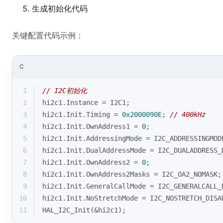
生成初始化代码
关键配置代码示例：
C
1
// I2C初始化
2
hi2c1.Instance = I2C1;
3
hi2c1.Init.Timing = 
0x2000090E
; 
// 400kHz
4
hi2c1.Init.OwnAddress1 = 
0
;
5
hi2c1.Init.AddressingMode = I2C_ADDRESSINGMOD
6
hi2c1.Init.DualAddressMode = I2C_DUALADDRESS_
7
hi2c1.Init.OwnAddress2 = 
0
;
8
hi2c1.Init.OwnAddress2Masks = I2C_OA2_NOMASK;
9
hi2c1.Init.GeneralCallMode = I2C_GENERALCALL_
10
hi2c1.Init.NoStretchMode = I2C_NOSTRETCH_DISA
11
HAL_I2C_Init(&hi2c1);