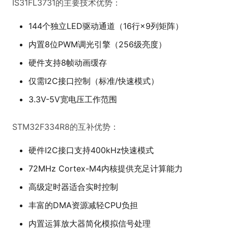
IS31FL3731的主要技术优势：
144个独立LED驱动通道（16行×9列矩阵）
内置8位PWM调光引擎（256级亮度）
硬件支持8帧动画缓存
仅需I2C接口控制（标准/快速模式）
3.3V-5V宽电压工作范围
STM32F334R8的互补优势：
硬件I2C接口支持400kHz快速模式
72MHz Cortex-M4内核提供充足计算能力
高级定时器适合实时控制
丰富的DMA资源减轻CPU负担
内置运算放大器简化模拟信号处理