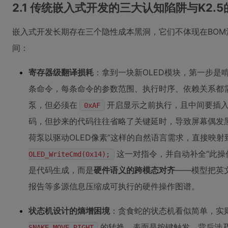
2.1 传统嵌入式开发的三大认知陷阱与K2.
嵌入式开发长期存在三个隐性成本黑洞，它们不体现在BOM
间：
寄存器级翻译损耗
：拿到一块新OLED模块，第一步是啃
条命令，每条命令的参数范围、执行时序、依赖关系都
泵，但必须在
开启显示之前执行，且中间要插
0xAF
码，但抄来的代码往往省略了关键延时，导致屏幕偶发黑屏。
荷泵以驱动OLED像素”这样的自然语言需求，直接映射
这一对指令，并自动补全“此操
OLED_WriteCmd(0x14);
是代码生成，而是
硬件语义的跨模态对齐
——模型把英
报告等多源信息压缩成可执行的硬件操作图谱。
状态机设计的熵增困境
：贪食蛇的状态机看似简单，实
的转换，表面是按键触发，背后涉
SNAKE_MOVE_RIGHT