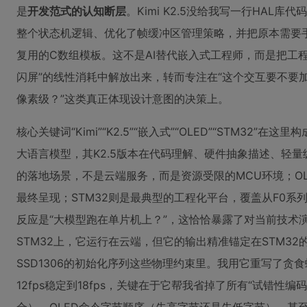
是
开发范式的认知断层
。Kimi K2.5没给我写一行HAL
整个状态机逻辑、优化了帧缓冲区管理策略，并把原本需要手
复用的C数组模板。这不是AI替代嵌入式工程师，而是把工
闪屏”的线性消耗中解放出来，转而专注在“这个交互要不要
像素级？”这类真正体现设计意图的决策上。
核心关键词“Kimi”“K2.5”“嵌入式”“OLED”“STM32”
大语言模型，其K2.5版本在代码理解、硬件抽象描述、轻
的落地场景，不是云端服务，而是资源受限的MCU环境；O
最终呈现；STM32则是最典型的工程化平台，覆盖从F0系
反应是“大模型跑在单片机上？”，这恰恰暴露了对当前技术演进路
STM32上，它运行在云端，但它的输出精准锚定在STM32的
SSD1306的初始化序列这些物理约束里。我用它重写了贪
12fps稳定到18fps，关键在于它帮我省掉了所有“试错性编码”