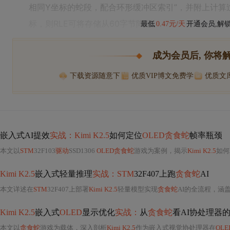
相同Y坐标的蛇段，配合环形缓冲区索引”，并附上计算
标，则RLE可将存储从60字节降至
最低
0.47元/天
开通会员,解
成为会员后, 你将
下载资源随意下
优质VIP博文免费学
优质文
嵌入式AI提效
实战：Kimi K2.5
如何定位
OLED贪食蛇
帧率瓶颈
本文以
STM
32F103
驱动
SSD1306
OLED贪食蛇
游戏为案例，揭示
Kimi K2.5
如何
Kimi K2.5
嵌入式轻量推理
实战：STM
32F407上跑
贪食蛇
AI
本文详述在
STM
32F407上部署
Kimi K2.5
轻量模型实现
贪食蛇
AI的全流程，涵盖
Kimi K2.5
嵌入式
OLED
显示优化
实战：
从
贪食蛇
看AI协处理器的
本文以
贪食蛇
游戏为载体，深入剖析
Kimi K2.5
作为嵌入式视觉协处理器在
OLE