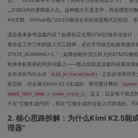
合）、OLED命令字节顺序（先高字节还是先低字节）、甚至
__DSB()内存屏障插入点。这种能力不是玄学，而是模型对数万
AN文档、GitHub热门OLED驱动仓库的深度模式识别后
适合谁来参考这篇内容？如果你正在用STM32做毕业设计，
果你是工作三年的嵌入式工程师，还在手写状态机枚举值并逐个注释
STATE_RUNNING=1…”；如果你刚学完江科大的STM
蛇身坐标更新的同步问题上——那么你就是这篇内容最直接的服
会告诉你为什么在
之后必须等待至
OLED_WriteCmd(0xAE)
状态机，但会展示Kimi K2.5生成的、带完整注释的
typede
定义，以及每个状态
SNAKE_MOVE_DOWN } snake_state_t;
不在“它能生成代码”，而在“它能生成符合嵌入式语境的、可
2. 核心思路拆解：为什么Kimi K2.
理器”