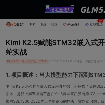
博客
下载
社区
AtomGit
模型市场
Kimi K2.5赋能STM32嵌入
蛇实战
·
于 2026-07-08 05:21:47 修改
本内容遵循CC 4
Kimi K2.5
嵌入式开发
STM32
1. 项目概述：当大模型能力下沉到STM
“Kimi K2.5 怎么样？嵌入式应用真的强，它拯救了我在O
话术，是我上周五凌晨三点在Keil5调试窗口弹出第17次HardFau
素的SSD1306 OLED屏上歪斜跳动的蛇头，突然意识到：