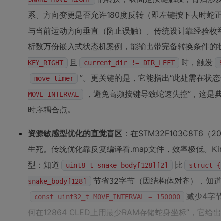
系、方向变更是否允许180度反转（即左键按下去时蛇
与当前运动方向垂直（防止误触）。传统设计靠经验枚举，容
析数万份嵌入式状态机案例，能输出带完备转换条件的
且
时，触发
KEY_RIGHT
current_dir != DIR_LEFT
”。更关键的是，它能指出“此处需在状
move_timer
，避免高频按键导致蛇速失控”，这是
MOVE_INTERVAL
时序耦合点。
资源敏感型优化的直觉盲区
：在STM32F103C8T6
生死。传统优化靠反复编译看.map文件，效率极低。Kim
型：知道
比
uint8_t snake_body[128][2]
struct {
节省32字节（因结构体对齐），知
snake_body[128]
减少4字节
const uint32_t MOVE_INTERVAL = 150000
何在12864 OLED上用最少RAM存储蛇身坐标”，它