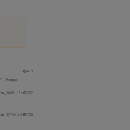
419
oma）、嵌入模型、
工具
调用与任务规划等关
xin_30681121
352
文档摘要
与归档工作流。重点介绍LangChain框架下的组件集成、工程化
xin_33766168
726
构建
检索链、
智能
体及自定