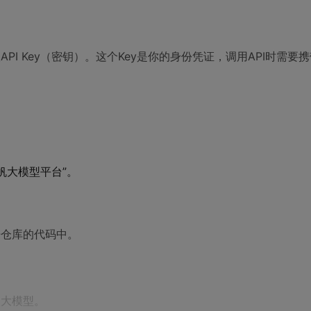
I Key（密钥）。这个Key是你的身份凭证，调用API时需要
千帆大模型平台”。
开仓库的代码中。
制大模型。