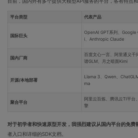
目前，国内外有多个提供大模型API服务的平台，各有特点
平台类型
代表产品
OpenAI GPT系列、Google 
国际巨头
i、Anthropic Claude
百度文心一言、阿里通义千
国内厂商
谱GLM、月之暗面Kimi
Llama 3、Qwen、ChatGLM
开源/本地部署
ma
阿里云百炼、腾讯云TI平台
聚合平台
擎
对于初学者和快速原型开发，我强烈建议从国内平台的免费
者入口和详细的SDK文档。