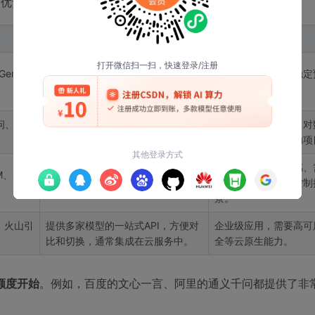
和优势。在杭州的体验活动中，我们主要接触了以下几类：
特点
适用场景
模型能力强，生态完善，文档齐
Gemin
追求顶尖效果、有稳定
全。通常需要国际网络环境及付
球用户的应用。
费。
问、智
中文优化好，符合国内合规要求，
主要面向中文用户、对
访问速度快，常有免费额度。
求、需要快速上手的项
对数据安全极度敏感、
、Olla
数据隐私性高，可定制性强，一次
模型、或希望完全控制
部署长期使用。对硬件有要求。
景。
、火山引
提供多家模型的一站式API，方便对
企业级应用，需要高可
比和切换，通常集成在云服务中。
全等云原生能力。
额度开始
。例如，百度的文心一言、阿里的通义千问都提供了非