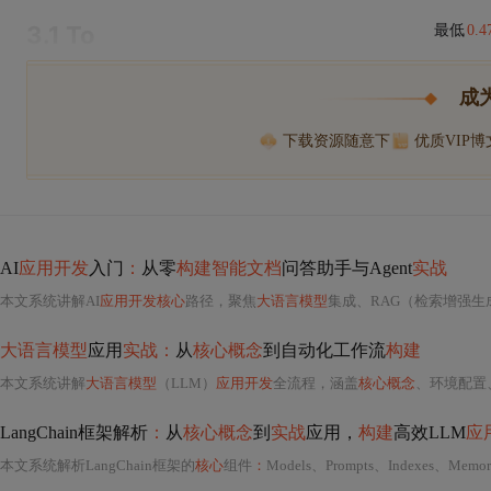
3.1 To
最低
0.
成
下载资源随意下
优质VIP
AI
应用开发
入门
：
从零
构建智能文档
问答助手与Agent
实战
本文系统讲解AI
应用开发核心
路径，聚焦
大语言模型
集成、RAG（检索增强生
大语言模型
应用
实战：
从
核心概念
到自动化工作流
构建
本文系统讲解
大语言模型
（LLM）
应用开发
全流程，涵盖
核心概念
、环境配置、
LangChain框架解析
：
从
核心概念
到
实战
应用，
构建
高效LLM
应
本文系统解析LangChain框架的
核心
组件
：
Models、Prompts、Indexes、M