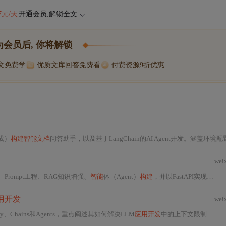
47元/天
开通会员,解锁全文
为会员后, 你将解锁
博文免费学
优质文库回答免费看
付费资源9折优惠
成）
构建智能文档
问答助手，以及基于LangChain的AI Agent开发。涵盖环境配置、Prompt工程、向量数据库（Chr
wei
Prompt工程、RAG知识增强、
智能
体（Agent）
构建
，并以FastAPI实现自动化
用开发
wei
emory、Chains和Agents，重点阐述其如何解决LLM
应用开发
中的上下文限制、状态管理、外部数据连接与流程编排等工程痛点。通过