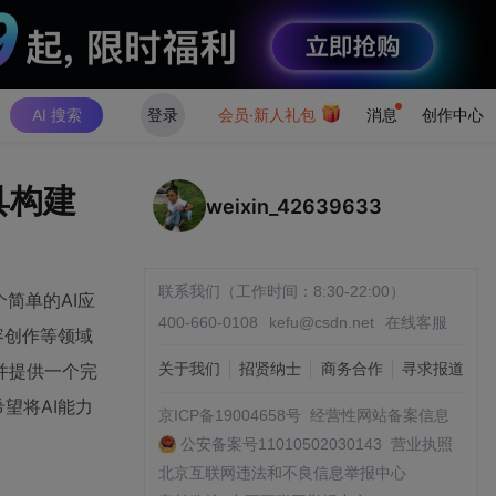
AI 搜索
登录
会员·新人礼包
消息
创作中心
具构建
weixin_42639633
联系我们（工作时间：8:30-22:00）
简单的AI应
400-660-0108
kefu@csdn.net
在线客服
容创作等领域
并提供一个完
关于我们
招贤纳士
商务合作
寻求报道
望将AI能力
京ICP备19004658号
经营性网站备案信息
公安备案号11010502030143
营业执照
北京互联网违法和不良信息举报中心