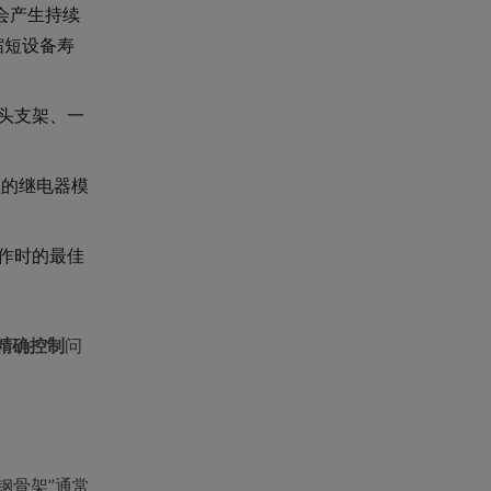
身会产生持续
缩短设备寿
头支架、一
程的继电器模
作时的最佳
精确控制
问
碳钢骨架”通常