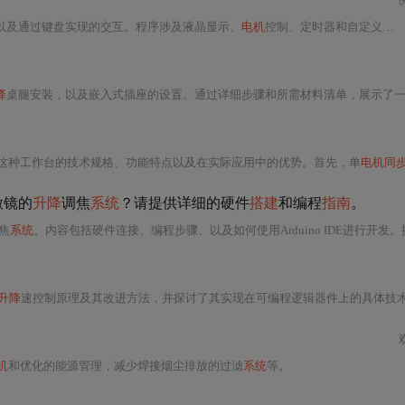
以及通过键盘实现的交互。程序涉及液晶显示、
电机
控制、定时器和自定义字模，展示了嵌入式开发和硬件交互的实践应用。
降
桌腿安装，以及嵌入式插座的设置。通过详细步骤和所需材料清单，展示了一次成功的DIY项目
绍了这种工作台的技术规格、功能特点以及在实际应用中的优势。首先，单
电机同步
微镜的
升降
调焦
系统
？请提供详细的硬件
搭建
和编程
指南
。
焦
系统
。内容包括硬件连接、编程步骤、以及如何使用Arduino IDE进行开发。提供了详
升降
速控制原理及其改进方法，并探讨了其实现在可编程逻辑器件上的具体技
机
和优化的能源管理，减少焊接烟尘排放的过滤
系统
等。