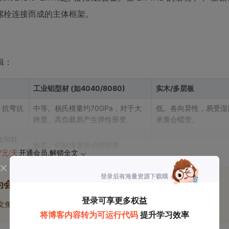
螺栓连接而成的主体框架。
辑：
工业铝型材 (如4040/8080)
实木/多层板
，抗弯抗
中等。杨氏模量约70GPa，对于大
低。各向异性，易受湿
跨度、高负载易产生弹性形变。
承重会蠕变。
收和耗
较差。铝材传递振动较明显
47元/天
开通会员,解锁全文
为会员后, 你将解锁
博文免费学
优质文库回答免费看
付费资源9折优惠