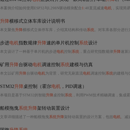
本案例介绍如何使用ESP32与L298N驱动模块配合
1:
48直流减速
电机
，实现简
升降
横移式立体车库设计说明书
本文聚焦
升降
横移式立体停车库，介绍其结构和传动
系统
。对车库各部分进行
步进
电机
指数规律
升降
速的单片机控制
系统
设计
本文设计了一种基于单片机的步进
电机
控制
系统
，重点研究指数规律
升降
速算
矿用
升降
台驱动
电机
调速控制
系统
建模与仿真
本文以矿用
升降
台驱动
电机
为背景，研究无刷直流
电机
调速控制
系统
的建模与仿真
STM32
升降
桌控制（霍尔
电机
，PID调速）
本项目是基于STM32的智能
升降
桌控制
系统
，利用PWM技术精确调速，集成霍
船模拖曳
系统升降
架转动装置设计
文章详细描述了一种船模拖曳
系统升降
架转动装置的设计方案，包括
电机
、减
国旗
升降系统