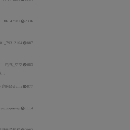
1_86147581
2336
01_79312104
887
电气_空空
683
对
电机
的动态特性、稳定性及抗干扰能力进行仿真分析。结果表明
崔庭盼Melvina
877
iyezuopinvip
1114
伊斯电子编程
2083