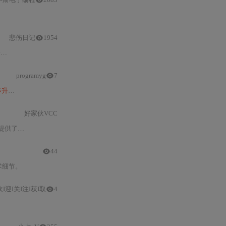
悲伤日记
1954
。
programyg
7
升降
工作台的核心技术在于其采用的单
电机
驱动
系统
。
好家伙VCC
细的硬件
搭建
和编程
指南
，以及参考资源链接。
44
术细节。
欢I迎I关I注I获I取
4