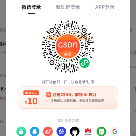
实现平滑
升降
速，通过单片机控制步进
电机
的转速和方向。
系统
包括键盘、显示器、报警电路和驱动电路，通过
解析
性传动轴实现低成本高可靠性
同步
；电气
同步
依托EtherCAT等总线、全闭环反馈及分布式时钟实现亚毫米级精度与柔性布局；混合控制则融合二者优势，在成本与性能间寻求平衡。重点涵盖对中性、热膨胀
dem
联动、电气
同步
和混合控制三种方式。重点分析了
同步
控制的关键技术，如闭环控制、PID算法与时钟
包含51及32程序）
降
结构，42步进
电机
（特别是A4988驱动模块）的选型、接线和编程，包括C语言、Python和Verilog实例。适合初学者理解步进
能。
系统
包含硬件和软件设计，有
电机
控制、位置检测等功能模块，采用
升降