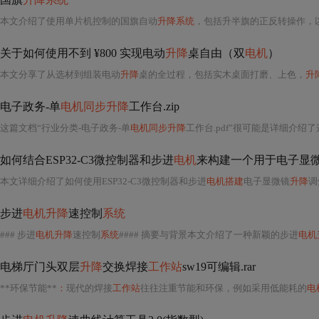
本文介绍了使用单片机控制的国旗自动
升降系统
，包括升半旗的正反转操作，
关于如何使用不到 ¥800 实现电动
升降
桌自由（双
电机
）
本文分享了从选材到组装电动
升降
桌的全过程，包括实木桌面打磨、上色，
升
电子政务-单
电机同步升降
工作台.zip
这篇文档“行业分类-电子政务-单
电机同步升降
工作台.pdf”很可能是详细介
如何结合ESP32-C3微控制器和步进
电机
来构建一个用于电子显
本文详细介绍了如何使用ESP32-C3微控制器和步进
电机搭建
电子显微镜
升降
调
步进
电机升降
速控制
系统
### 步进
电机升降
速控制
系统
#### 摘要与背景本文介绍了一种新颖的步进
电机
电梯厅门头双层
升降
交换焊接
工作站
sw19可编辑.rar
**环保节能**
：
现代的焊接
工作站
往往注重节能和环保，例如采用低能耗的
电