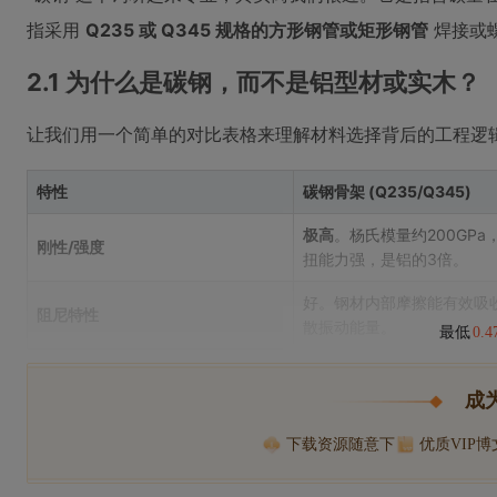
指采用
Q235 或 Q345 规格的方形钢管或矩形钢管
焊接或
2.1 为什么是碳钢，而不是铝型材或实木？
让我们用一个简单的对比表格来理解材料选择背后的工程逻
特性
碳钢骨架 (Q235/Q345)
极高
。杨氏模量约200GPa
刚性/强度
扭能力强，是铝的3倍。
好。钢材内部摩擦能有效吸
阻尼特性
散振动能量。
最低
0.
成
下载资源随意下
优质VIP