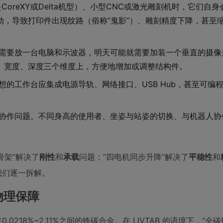
oreXY或Delta机型）、小型CNC或激光雕刻机时，它们自
，导致打印件出现纹路（俗称“鬼影”）、雕刻精度下降，甚至
需要放一台电脑和示波器，明天可能就需要加装一个垂直的摄像
、宽度、深度三个维度上，方便地增加或调整结构件。
的工作台应集成电源导轨、网络接口、USB Hub，甚至可编
协作问题。不同身高的使用者、坐姿与站姿的切换、与机器人协
骨架”解决了
刚性
和
承载
问题；“四电机同步升降”解决了
平稳性
和
我们逐一拆解。
物理保障
18%~2.11%之间的铁碳合金。在 LIVTAB 的语境下，“全