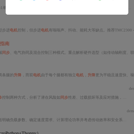
51单片机控制、步进
电机
驱动、音乐播放、传感器和电源模块组成，可实现国旗自动化
型步进
电机
控制，但步进
电机
有嗡嗡声、抖动、能耗大等缺点。推荐TMC2300 - L
指南
械
同步
、电气协同及混合控制三种模式。重点解析硬件选型（如传动轴刚度、联轴器参数）、总线通信（EtherCAT+IEEE 158
两条腿的
升降
，而双
电机
由于每个腿都有独立
电机
，
升降
更为平稳且速度快、噪音小。市场上
de
步
控制两种方式，分析了潜在风险如
同步
性差、过载损坏等及应对措施，还给出适用场景与选型建议，如负载恒定低速选机械联动，负载波动大高速选电气
dem
明确负载参数、确定速度需求、计算理论功率并考虑传动效率和安全系数，最后进行
roPython+Thonny）