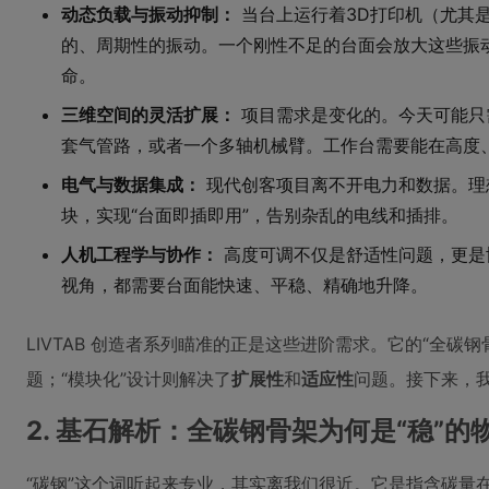
动态负载与振动抑制：
当台上运行着3D打印机（尤其是C
的、周期性的振动。一个刚性不足的台面会放大这些振动
命。
三维空间的灵活扩展：
项目需求是变化的。今天可能只
套气管路，或者一个多轴机械臂。工作台需要能在高度
电气与数据集成：
现代创客项目离不开电力和数据。理想
块，实现“台面即插即用”，告别杂乱的电线和插排。
人机工程学与协作：
高度可调不仅是舒适性问题，更是
视角，都需要台面能快速、平稳、精确地升降。
LIVTAB 创造者系列瞄准的正是这些进阶需求。它的“全碳钢
题；“模块化”设计则解决了
扩展性
和
适应性
问题。接下来，
2. 基石解析：全碳钢骨架为何是“稳”的
“碳钢”这个词听起来专业，其实离我们很近。它是指含碳量在0.02