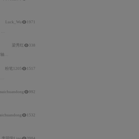
升降
与国歌
同步
播放。还阐述了功能设计、设计思路，介绍了软件设计使用的Altiu
Luck_Wu
1971
A
电机
驱动方案，具有静音、防抖、超节能等特点，适用于手机、电视等多
梁秀红
338
8时钟
同步
）、PID前馈补偿、交
粉笔1205
1517
双
电机
电动
升降
桌因其优越性能，价格通常高于单
电机
产品。选
maichuandong
992
同
aichuandong
1532
电机
选型与验证。推荐结合厂家样本和实际测试优化选型，动态需求场
李同学Lino
3984