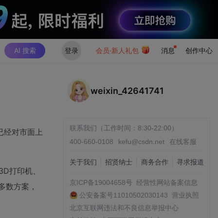
AI 搜索
登录
会员·新人礼包
消息
创作中心
weixin_42641741
联系我们（工作时间：8:30-22:00）
已经对市面上
400-660-0108
kefu@csdn.net
在线客服
关于我们
招贤纳士
商务合作
寻求报道
3D打印机、
京ICP备19004658号
经营性网站备案信息
多数方案，
公安备案号11010502030143
营业执照
北京互联网违法和不良信息举报中心