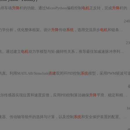
易停车场
升降
杆的功能。通过MicroPython编程控制
电机
正反转，完成
升降
杆的动作。案例详细介绍了电路连接及代码实现。
240
力学分析，优化整体框架。设计
升降
传动
系统
，选用交流异步
电机
和链条传动。还分析控制部分，绘制电气控制和PLC接线图，并采用安全技术保障运行。
23
法。通过建立
电机
动力学模型与矩-频特性关系，推导最佳加减速脉冲序列；利用定时器中断实现离散化指数变速控制，采用查表法优化实时性能；硬件以单片机为核心，软件采用C51
。利用MATLAB/Simulink
搭建
双闭环PID控制
系统
模型，采用PWM斩波可逆调速方法，
尔传感器实现位置和速度反馈，应用PID控制算法确保
升降
平滑、稳定和精准定位。介绍了技术特点、应用场景、使用说明和注意事项，适合相关学习者和开发者。
b
速器、传动轴等组件的选择与计算，以及控制
系统
和安全保护装置的配置。特别强调了采用蜗轮蜗杆减速器作为转动机构的优势和实施要点。