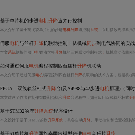
基于单片机的步进
电机升降
速并行控制
本文介绍了基于英飞凌单片机的步进
电机升降
速控制
系统
，采用指数规律算法
伺服
电机
与丝杆
升降
机联动控制
：
从机械
同步
到电气协同的实战
本文
系统
剖析伺服
电机
驱动丝杆
升降
机的三种联动控制模式
：
机械联动依靠刚
如何通过伺服
电机
编程控制四台丝杆
升降
机联动
本文介绍了通过伺服
电机
编程控制四台丝杆
升降
机联动的技术方案，包括机械
FPGA
：
双线轨丝杠式
升降
台(及A4988与42步进
电机
原理)（同时
本文讲述了作者在制作智能剥壳机和
升降
台过程中，如何应用双线轨丝杆式
升
基于STM32的旗
升降系统
程序设计
本文设计了基于STM32的旗
升降系统
，具备自动
升降
、手动控制和位置检测功
基于51单片机
升降
国旗奏国歌模型步进
电机
音乐片
系统