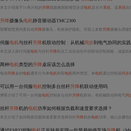
本文介绍基于51单片机的
升降
国旗奏国歌模型步进
电机
音乐片
系统
。该
系统
由
升降
摄像头
电机
静音驱动器TMC2300
荣耀智慧屏内置自动
升降
摄像头，有效保护隐私。市面上多数
升降
摄像头用微
伺服
电机
与丝杆
升降
机联动控制
：
从机械
同步
到电气协同的实践
本文深入探讨伺服
电机
与丝杆
升降
机在工业自动化中的联动控制策略，涵盖机
两种
电机
类型的
升降
桌应该怎么选择
电动
升降
桌的
电机
通常分为单
电机
和双
电机
两种类型。单
电机
通过控制器
同步
可以用一台伺服
电机
控制多台丝杆
升降
机联动使用吗
博客介绍了可用一台伺服
电机
控制多台丝杆
升降
机联动，有机械联动和电气
同
丝杆
升降
机的
电机
功率如何根据负载和速度要求选择？
本文介绍了如何根据负载和速度要求选择丝杆
升降
机的
电机
功率。核心步骤包括
通过ESP32控制
电机
正反转并实现一款简易的停车场
升降
杆（Mic