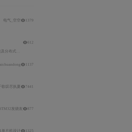
电气_空空
1379
四
相八拍工作方式控制步进
电机
，并使用定时
612
补偿、全闭环构建、电子齿轮/凸轮算法及时钟
aichuandong
1137
同步
，并详细说明了安装、调试、操作及维护的安全规
千歌叹尽执夏
7441
电机
工作原理与驱动技术。
STM32发烧友
877
位置和动作逻辑控制算法。还进行了代码实现、
系统
调试与优化，未来可扩展为
01单片机设计
1325