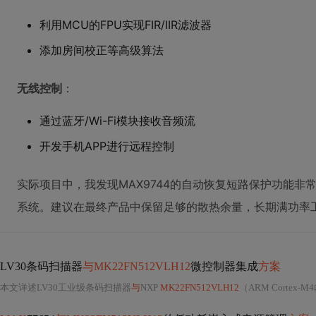
利用MCU的FPU实现FIR/IIR滤波器
添加房间校正等高级算法
无线控制
：
通过蓝牙/Wi-Fi模块接收音频流
开发手机APP进行远程控制
实际项目中，我发现MAX9744的自动恢复短路保护功能
系统。建议在最终产品中保留足够的散热余量，长期满功率
LV30条码扫描器
与MK22FN512VLH12
微控制器集成
方案
本文详述LV30工业级条码扫描器
与
NXP
MK22FN512VLH12
（ARM Cortex-M4内核）微控制器的硬件连接、USB OTG通信实现、固件开发及条码解码算法。重点