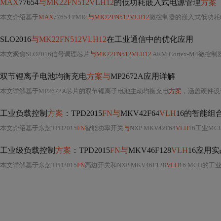
MAX
77654
与MK22FN512VLH12
的低功耗嵌入式电源管理
方案
本文介绍基于
MAX
77654 PMIC
与MK22FN512VLH12
微控制器的嵌入式低功耗
SLO2016
与MK22FN512VLH12
在工业通信中的优化应用
本文聚焦SLO2016信号调理芯片
与MK22FN512VLH12
ARM Cortex-M4微控制器在工业通信中的协同优化。涵盖硬件设计（电源架构、PCB布局）、固件优化（ISR精简、内存访问配置）、协议栈增强（自定
双节锂离子电池均衡充电
方案与
MP2672A应用详解
本文详解基于MP2672A芯片的双节锂离子电池主动均衡充电
方案
，涵盖硬件设计
工业负载控制
方案
：TPD2015
FN与
MKV42F64
VLH
16的智能组
本文介绍基于东芝TPD2015
FN
智能功率开关
与
NXP MKV42F64
VLH
16工业M
工业级负载控制
方案
：TPD2015
FN与
MKV46F128
VLH
16应用实
本文详解基于东芝TPD2015
FN
高边开关和NXP MKV46F128
VLH
16 MCU的