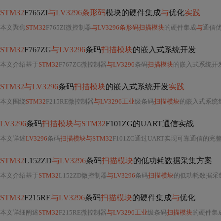
STM32
F765ZI
与LV3296条形码
模块的硬件集成
与
优化
实践
本文聚焦
STM32
F765ZI微控制器
与LV3296条形码扫描模块
的硬件集成
与
通信优化。重点涵盖
STM32
F767ZG
与LV3296
条码
扫描模块
的嵌入式系统开发
本文介绍基于
STM32
F767ZG微控制器
与LV3296
条码
扫描模块
的嵌入式系统开
STM32与LV3296
条码
扫描模块
的嵌入式系统开发
实践
本文围绕
STM32
F215RE微控制器
与LV3296工业
级条码
扫描模块
的嵌入式系统集成展开，重点阐述UART通
LV3296
条码
扫描模块与STM32
F101ZG的UART通信实战
本文详述
LV3296
条码
扫描模块与STM32
F101ZG通过UART实现可靠通信的完整方案，涵盖硬件连接、115200波特率配置、DMA环形缓冲接收、条码帧解析（含起始符0x02/结束符
STM32
L152ZD
与LV3296
条码
扫描模块
的低功耗数据采集方案
本文介绍基于
STM32
L152ZD微控制器
与LV3296
条码
扫描模块
的低功耗数据采集
STM32
F215RE
与LV3296
条码
扫描模块
的硬件集成
与
优化
本文详细阐述
STM32
F215RE微控制器
与LV3296工业
级条码
扫描模块
的硬件集成方案，涵盖UART接口设计、电平转换