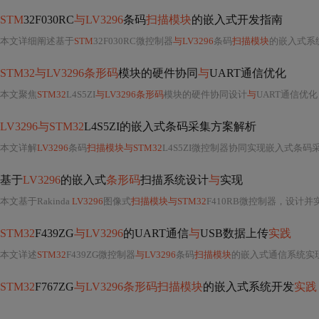
STM
32F030RC
与LV3296
条码
扫描模块
的嵌入式开发指南
本文详细阐述基于
STM
32F030RC微控制器
与LV3296
条码
扫描模块
的嵌入式系统开
STM32与LV3296条形码
模块的硬件协同
与
UART通信优化
本文聚焦
STM32
L4S5ZI
与LV3296条形码
模块的硬件协同设计
与
UART通信优
LV3296与STM32
L4S5ZI的嵌入式条码采集方案解析
本文详解
LV3296
条码
扫描模块与STM32
L4S5ZI微控制器协同实现嵌入式条码采集的完整方案，涵盖硬件接口配置（UART/USB）、UART通信协议
基于
LV3296
的嵌入式
条形码
扫描系统设计
与
实现
本文基于Rakinda
LV3296
图像式
扫描模块与STM32
F410RB微控制器，设计
STM32
F439ZG
与LV3296
的UART通信
与
USB数据上传
实践
本文详述
STM32
F439ZG微控制器
与LV3296
条码
扫描模块
的嵌入式通信系统实现，重点
STM32
F767ZG
与LV3296条形码扫描模块
的嵌入式系统开发
实践