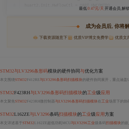
8
huart2.Init.HwFlowCtl = UART_HWCONTRO
最低
0.47元/天
开通会员,解
成为会员后, 你将
下载资源随意下
优质VIP博文免费学
优质文
STM32与LV3296条形码
模块的硬件协同
与
优化方案
本文围绕
STM32
F412RE
与LV3296条形码扫描模块
的硬件协同展开，重点涵盖U
STM32
F423RH
与LV3296条形码扫描模块
的
工业
级
应用
本文聚焦
STM32
F423RH微控制器
与LV3296条形码扫描模块
在
工业
场景下的协
STM32
L162ZE
与LV3296
条码
扫描模块
的
工业
级
应用
方案
本文详述基于
STM32
L162ZE超低功耗MCU
与LV3296工业
级条码
扫描模块
的嵌入