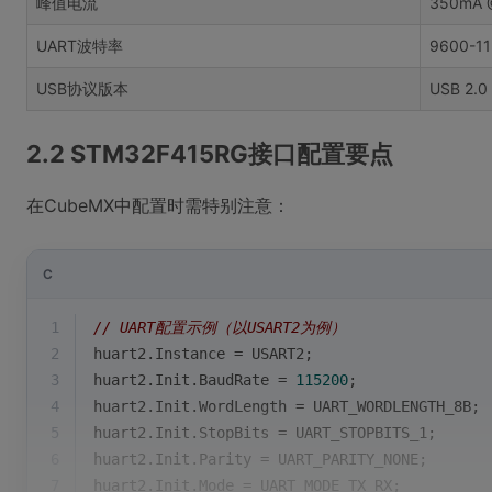
峰值电流
350mA 
UART波特率
9600-11
USB协议版本
USB 2.0 
2.2 STM32F415RG接口配置要点
在CubeMX中配置时需特别注意：
C
1
// UART配置示例（以USART2为例）
2
huart2.Instance = USART2;
3
huart2.Init.BaudRate = 
115200
;
4
huart2.Init.WordLength = UART_WORDLENGTH_8B;
5
huart2.Init.StopBits = UART_STOPBITS_1;
6
huart2.Init.Parity = UART_PARITY_NONE;
7
huart2.Init.Mode = UART_MODE_TX_RX;