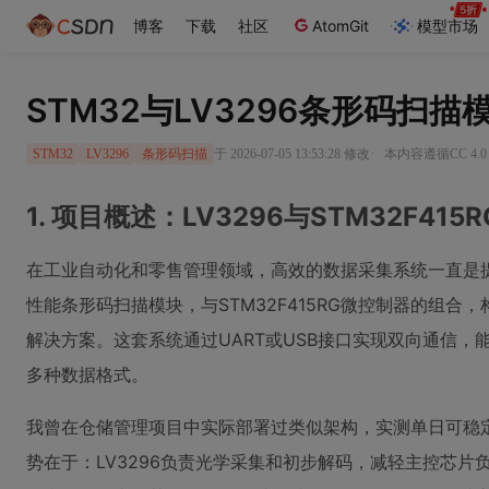
博客
下载
社区
AtomGit
模型市场
STM32与LV3296条形码扫
·
于 2026-07-05 13:53:28 修改
本内容遵循CC 4.0
STM32
LV3296
条形码扫描
1. 项目概述：LV3296与STM32F41
在工业自动化和零售管理领域，高效的数据采集系统一直是提
性能条形码扫描模块，与STM32F415RG微控制器的组
解决方案。这套系统通过UART或USB接口实现双向通信，
多种数据格式。
我曾在仓储管理项目中实际部署过类似架构，实测单日可稳
势在于：LV3296负责光学采集和初步解码，减轻主控芯片负担