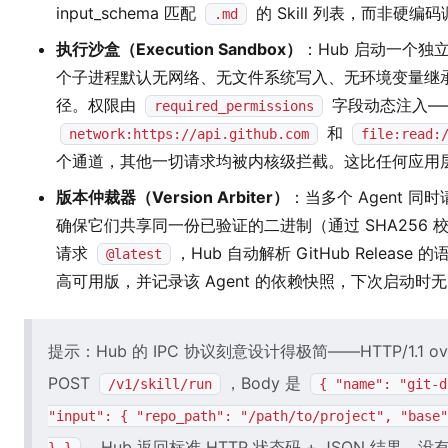
input_schema 匹配
的 Skill 列表，而非硬编
.md
执行沙盒（Execution Sandbox）
：Hub 启动一个独
个子进程默认无网络、无文件系统写入、无环境变量继承，仅
径。权限由
字段动态注入—
required_permissions
和
network:https://api.github.com
file:read:
个通道，其他一切请求均被内核级拦截。这比任何应用
版本仲裁器（Version Arbiter）
：当多个 Agent 同
确保它们共享同一份已验证的二进制（通过 SHA256 校
请求
，Hub 自动解析 GitHub Relea
@latest
高可用版，并记录该 Agent 的依赖快照，下次启动时
提示：Hub 的 IPC 协议刻意设计得极简——HTTP/1.1 over 
POST
，Body 是
/v1/skill/run
{ "name": "git-d
"input": { "repo_path": "/path/to/project", "base"
，Hub 返回标准 HTTP 状态码 + JSON 结果。没有