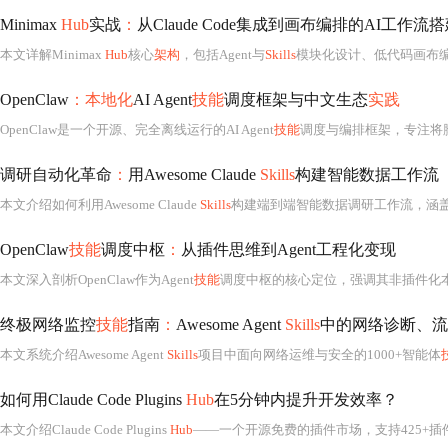
Minimax
Hub
实战
：
从Claude Code集成到画布编排的AI工作流
本文详解Minimax
Hub
核心
架构
，包括Agent与
Skills
模块化设计、低代码画布编辑器及自动化管线调度机制；重点演示Claude
OpenClaw
：本地化
AI Agent
技能
调度框架与中文生态
实践
OpenClaw是一个开源、完全离线运行的AI Agent
技能
调度与编排框架，专注将脚本化自动化能力封装为可搜索、可复用的中文元数据Skill单元。它不提供大模型，而是作为Agent层面的‘操作系统’，统一管理Python函数+YAML描
调研自动化革命
：
用Awesome Claude
Skills
构建智能数据工作流
本文介绍如何利用Awesome Claude
Skills
构建端到端智能数据调研工作流，涵
OpenClaw
技能
调度中枢
：
从插件思维到Agent工程化变现
本文深入剖析OpenClaw作为Agent
技能
调度中枢的核心定位，强调其非插件化本质
终极网络监控
技能
指南
：
Awesome Agent
Skills
中的网络诊断、流
本文系统介绍Awesome Agent
Skills
项目中面向网络运维与安全的1000+智能体
如何用Claude Code Plugins
Hub
在5分钟内提升开发效率？
本文介绍Claude Code Plugins
Hub
——一个开源免费的插件市场，支持425+插件、