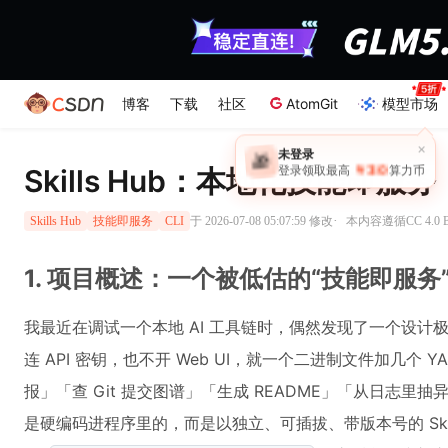
博客
下载
社区
AtomGit
模型市场
×
未登录
🎁
￥30
Skills Hub：本地化技能即服
登录领取最高
算力币
·
于 2026-07-08 05:07:59 修改
本内容遵循CC 4.0
Skills Hub
技能即服务
CLI
1. 项目概述：一个被低估的“技能即服务
我最近在调试一个本地 AI 工具链时，偶然发现了一个设计极
连 API 密钥，也不开 Web UI，就一个二进制文件加几个
报」「查 Git 提交图谱」「生成 README」「从日志
是硬编码进程序里的，而是以独立、可插拔、带版本号的 Ski