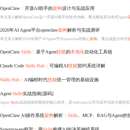
OpenClaw
：
开源AI助手的
架构
设计与实战应用
本文深入解析OpenClaw这一开源AI助手的技术内核，重点阐述其分布式Agent
2026年AI Agent平台openclaw
架构
解析与实战测评
本文深入解析2026年国产AI Agent平台openclaw的核心
架构
，重点涵盖分布式
OpenClaw
Skills：
基于Agent
技能
的
本地化
自动化工具链
Claude Code
Skills Hub：
可编程AI
技能
契约系统详解
Skills Hub：
AI编程时代
技能
统一管理的基础设施
Agent
Skills
实战指南[源码]
Agent
Skills
实战指南所阐述的核心技术，是Anthropic公司为应对当前大模型应用开发中普遍存在的“能力固化”“重复
OpenClaw AI操作系统
架构
解析
：Skills
、MCP、RAG与Agent
Superpowers框架
：
用
Skills
构建AI的决策神经系统