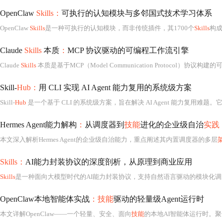
OpenClaw
Skills：
可执行的认知模块与多邻国式技术学习体系
OpenClaw
Skills
是一种可执行的认知模块，而非传统插件，其1700个
Skills
构
Claude
Skills
本质
：
MCP 协议驱动的可编程工作流引擎
Claude
Skills
本质是基于MCP（Model Communication Protocol）协议构建的可编程工作流引擎，而非传统插件。MCP通过结构化上下文传递、原子化动作定义和状态反馈闭
Skill-
Hub：
用 CLI 实现 AI Agent 能力复用的系统级方案
Skill-
Hub
是一个基于 CLI 的系统级方案，旨在解决 AI Agent 能力复用难题。它将通用能力抽象为可安装、可版本化的 Skill，通过最小可靠接口（CLI）实现跨框架、跨环境的无缝集成。核心机制包括 Skill 元数据契约（skill.yaml）、基于内容哈希
Hermes Agent能力解构
：
从调度器到
技能
进化的企业级自治
实践
本文深入解析Hermes Agent的企业级自治能力，重点阐述其内置调度器的多层
Skills：
AI能力封装协议的深度剖析，从原理到商业应用
Skills
是一种面向大模型时代的AI能力封装协议，支持自然语言驱动的模块化调用与沙箱安全执行。其核心创新在于结合渐进式披露机制缓解Context爆炸，并依托元数据懒加载优化token消耗。文章深入剖析其工程本质、与MCP等协议差异
OpenClaw本地智能体实战
：技能
驱动的轻量级Agent运行时
本文详解OpenClaw——一个轻量、安全、面向
技能
的本地AI智能体运行时。