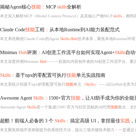
揭秘Agent核心
技能：
MCP
skills
全解析
本文深入解析MCP（Model Context Protocol）及其核心产物MCP
skills
，阐明其作为Age
Claude Code
技能
工程
：
从本地Runtime到AI能力装配范式
本文系统阐述Claude Code的Agent
Skills Hub
技术体系，聚焦本地Runtime环境下的
Minimax
Hub
评测
：
AI创意工作流平台如何实现Agent+
Skills
自动
本文深度评测Minimax
Hub
——一款面向内容创作者的AI创意工作流平台。重
Skills：
基于npx的零配置可执行
技能
单元实战指南
本文系统介绍基于npx的零配置可执行
技能
单元（
Skills
）——以GitHub仓库为分发载体、无需全局安装、即用即走的命令行
Awesome Agent
Skills：
1500+官方
技能
，让AI助手成为你的全能
Awesome Agent
Skills
是一个集成1500+官方与社区贡献的AI代理
技能
集合，支持Claude Code
超酷！前端人必备的 3 个
Skills：
搞定高级 UI，拿捏最佳
实践
，
本文聚焦前端开发效能提升的系统性方法，提出三项关键技术能力
：
一是通过 fron