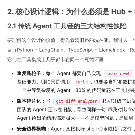
2. 核心设计逻辑：为什么必须是 Hub + Sk
2.1 传统 Agent 工具链的三大结构性缺陷
要理解这个设计的价值，得先看清旧路的坑在哪。我过去一年深度
目（Python + LangChain、TypeScript + LlamaIndex、
它们在工具集成上几乎都卡在同一个死循环里：
重复造轮子
：每个 Agent 都要自己实现
search_web
基础能力。哪怕只是调用
，也要各自写参数拼
curl
一个中等复杂度的 Agent，30% 的代码量花在工具
版本碎片化
：当
技能升级了语义分
git-diff-analyzer
团队的 Agent 还卡在旧版，导致同样一句“帮我对比 feat
Agent 给出的结果偏差极大——不是模型问题，是底层 S
安全边界模糊
：Agent 直接执行 shell 命令或读写文