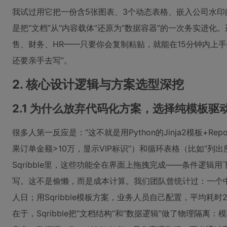
我试过用它把一份含5张图表、3个动态表格、嵌入公司水印
是把“文档”从“内容载体”还原为“数据容器”的一次务实进化。
售、财务、HR——只要你会复制粘贴，就能在15分钟内上手
还要亲手去写”。
2. 核心设计逻辑与方案选型深挖
2.1 为什么放弃代码化方案，选择纯模板驱
很多人第一反应是：“这不就是用Python的Jinja2模板+Re
果订单金额>10万，显示VIP标识”）和循环表格（比如“列
Sqribble里，这些功能全在界面上拖拽完成——条件逻辑用
写。这不是偷懒，而是成本计算。我们团队曾统计过：一个中
人日；用Sqribble模板方案，业务人员自己配置，平均耗
在于，Sqribble把“文档结构”和“数据逻辑”做了物理隔