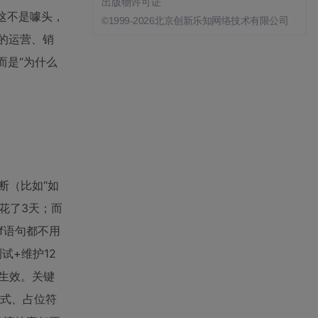
出版物许可证
这不是噱头，
©1999-2026北京创新乐知网络技术有限公司
道的运营、销
而是“为什么
判断（比如“如
就花了3天；而
if语句都不用
试+维护12
就生效。关键
样式、占位符