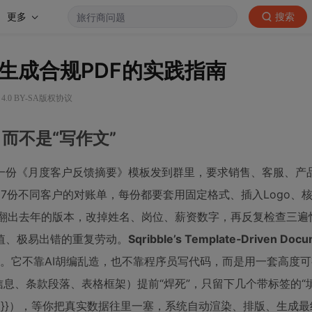
更多
搜索
生成合规PDF的实践指南
4.0 BY-SA版权协议
，而不是“写作文”
一份《月度客户反馈摘要》模板发到群里，要求销售、客服、产
7份不同客户的对账单，每份都要套用固定格式、插入Logo、
d库里翻出去年的版本，改掉姓名、岗位、薪资数字，再反复检查三
值、极易出错的重复劳动。
Sqribble’s Template‑Driven Doc
化。它不靠AI胡编乱造，也不靠程序员写代码，而是用一套高度
信息、条款段落、表格框架）提前“焊死”，只留下几个带标签的“
{total_amount}}），等你把真实数据往里一塞，系统自动渲染、排版、生