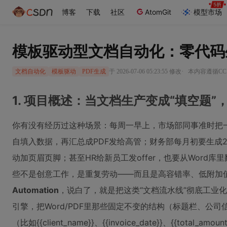
博客
下载
社区
AtomGit
模型市场
模板驱动型文档自动化：零代码
·
于 2026-07-06 05:23:55 修改
本内容遵循CC 
文档自动化
模板驱动
PDF生成
1. 项目概述：当文档生产变成“填空题”
你有没有经历过这种场景：每周一早上，市场部同事准时把
自填入数据，再汇总成PDF发给高管；财务部每月初要生成2
动加页眉页脚；甚至HR给新员工发offer，也要从Wor
些不是创意工作，是重复劳动——而且是高容错率、低附加
Automation
，说白了，就是把这类“文档流水线”彻底工业
引擎，把Word/PDF里那些固定不变的结构（标题栏、公司
（比如{{client_name}}、{{invoice_date}}、{