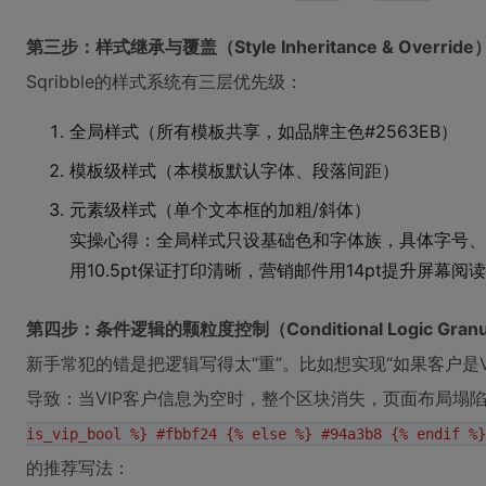
第三步：样式继承与覆盖（Style Inheritance & Override
Sqribble的样式系统有三层优先级：
全局样式（所有模板共享，如品牌主色#2563EB）
模板级样式（本模板默认字体、段落间距）
元素级样式（单个文本框的加粗/斜体）
实操心得：全局样式只设基础色和字体族，具体字号、
用10.5pt保证打印清晰，营销邮件用14pt提升屏幕
第四步：条件逻辑的颗粒度控制（Conditional Logic Granul
新手常犯的错是把逻辑写得太“重”。比如想实现“如果客户是
导致：当VIP客户信息为空时，整个区块消失，页面布局塌
is_vip_bool %} #fbbf24 {% else %} #94a3b8 {% endif %}
的推荐写法：