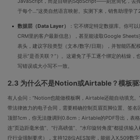
JavaScript，而是自研的SqbScript——刻意
于每个…”这类自然语言映射。实测下来，销售助理学了
数据层（Data Layer）
：它不绑定特定数据库。你可以用本地
CRM里的客户最新信息），甚至能读取Google She
表头，建议字段类型（文本/数字/日期），并智能匹配模板中的占位
提示“是否关联？”）。这避免了手工逐个绑定的枯燥，
写错误或大小写不一致。
2.3 为什么不是Notion或Airtable？模
有人会问：“Notion也能做模板啊，Airtable还能自动
带法律效力的电子合同，需要精确控制页眉页脚位置、签名区域
顶部1cm，你无法微调到0.8cm；Airtable的PDF导出
连“页边距毫米值”、“行高磅值”、“水印旋转角度”都提供输入
疗行业强制要求），支持128位AES加密，能嵌入X.509