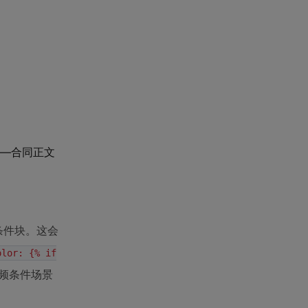
—合同正文
条件块。这会
olor: {% if
频条件场景