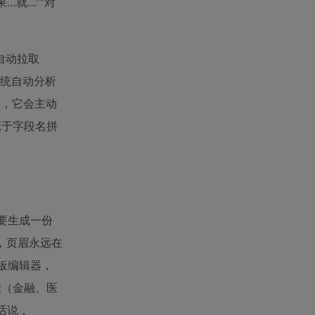
…就…”“对
（自动拉取
系统自动分析
}}，它会主动
源于字段名拼
你要生成一份
F，页眉永远在
模板编辑器，
准（金融、医
话说，