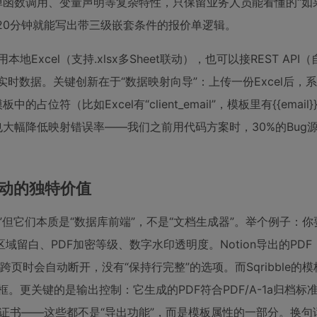
简化，去掉函数调用、变量声明等复杂特性，只保留业务人员能看懂的“如果
20分钟就能写出带三级嵌套条件的报价单逻辑。
Excel（支持.xlsx多Sheet联动），也可以接REST API
ets实时数据。关键创新在于“数据映射向导”：上传一份Excel后，
符（比如Excel有“client_email”，模板里有{{email
也大幅降低映射错误率——我们之前用代码方案时，30%的Bug
板驱动的独特价值
填充。”但它们本质是“数据库前端”，不是“文档生成器”。举个例子：
留白、PDF加密等级、数字水印透明度。Notion导出的PD
，表格跨页时会自动断开，没有“保持行完整”的选项。而Sqribble的
框。更关键的是输出控制：它生成的PDF符合PDF/A-1a归档标
数字证书——这些都不是“导出功能”，而是模板属性的一部分。换句