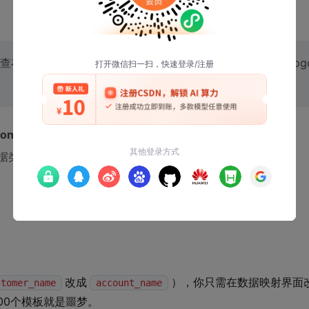
查布局是否重叠。很多新手跳过这步，结果填入长地址时把Log
ion）
据类型”规则：
改成
），你只需在数据映射界面
stomer_name
account_name
00个模板就是噩梦。