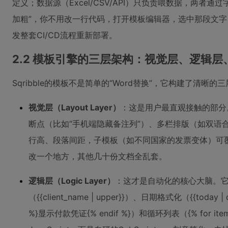
定义；数据源（Excel/CSV/API）只负责喂数据，两
加粗”，你不用改一行代码，打开模板编辑器，选中那段文
发整套CI/CD流程重新部署。
2.2 模板引擎的三层架构：视觉层、逻辑层
Sqribble的模板不是简单的“Word替换”，它构建了清晰的
视觉层（Layout Layer）
：这是用户最直观接触的部分。它
断点（比如“手机端隐藏备注列”）、多栏排版（如双语
行高、段落间距，子模板（如不同国家的发票变体）可覆
改一个地方，其他几十份文档全乱套。
逻辑层（Logic Layer）
：这才是自动化的核心大脑。它内置
（{{client_name | upper}}）、日期格式化（{{today 
%}显示付款凭证{% endif %}）和循环列表（{% for item 