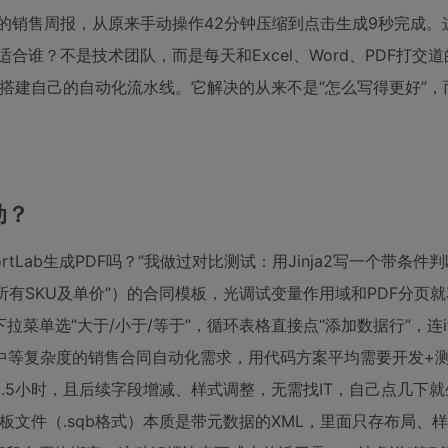
的销售周报，从原来手动操作42分钟压缩到点击生成9秒完成。
适合谁？不是技术团队，而是每天和Excel、Word、PDF打交
搭建自己的自动化流水线。它解决的从来不是“怎么写得更好”，
动？
portLab生成PDF吗？”我做过对比测试：用Jinja2写一个带条件
出所有SKU及单价”）的合同模板，光调试变量作用域和PDF分页
下拉菜单选“大于/小于/等于”，循环表格直接点“添加数据行”，连
等复杂度的销售合同自动化需求，用代码方案平均需要开发+测
时2.5小时，且后续字段增减、样式调整，无需找IT，自己点几下
离：模板文件（.sqb格式）本质是带元数据的XML，里面只存布局、