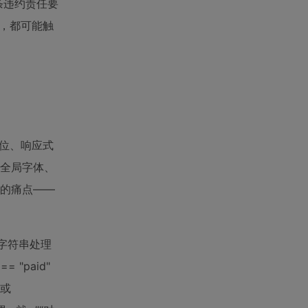
条违约责任要
，都可能触
定位、响应式
义全局字体、
大的痛点——
、字符串处理
= "paid"
n或