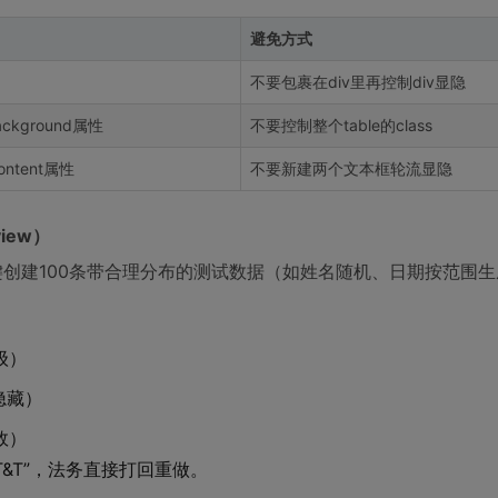
避免方式
不要包裹在div里再控制div显隐
ckground属性
不要控制整个table的class
ntent属性
不要新建两个文本框轮流显隐
view）
可一键创建100条带合理分布的测试数据（如姓名随机、日期按范围
级）
隐藏）
效）
T&T”，法务直接打回重做。