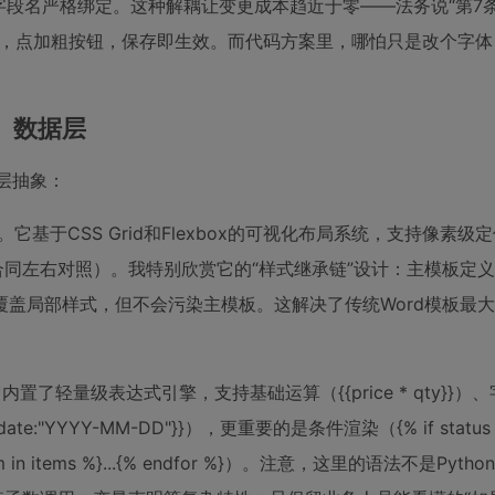
者通过字段名严格绑定。这种解耦让变更成本趋近于零——法务说“第7
字，点加粗按钮，保存即生效。而代码方案里，哪怕只是改个字体
、数据层
三层抽象：
基于CSS Grid和Flexbox的可视化布局系统，支持像素级
合同左右对照）。我特别欣赏它的“样式继承链”设计：主模板定
盖局部样式，但不会污染主模板。这解决了传统Word模板最
了轻量级表达式引擎，支持基础运算（{{price * qty}}）
| date:"YYYY-MM-DD"}}），更重要的是条件渲染（{% if status =
in items %}...{% endfor %}）。注意，这里的语法不是Pytho