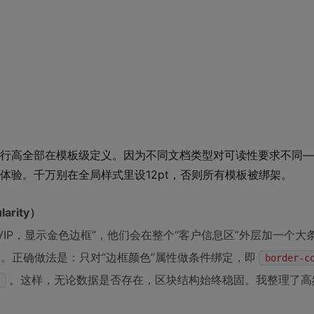
）
行高全部在模板级定义。因为不同文档类型对可读性要求不同—
阅读体验。千万别在全局样式里设12pt，否则所有模板被绑架。
arity）
VIP，显示金色边框”，他们会在整个“客户信息区”外层加一个大
陷。正确做法是：只对“边框颜色”属性做条件绑定，即
border-c
。这样，无论数据是否存在，区块结构始终稳固。我整理了高