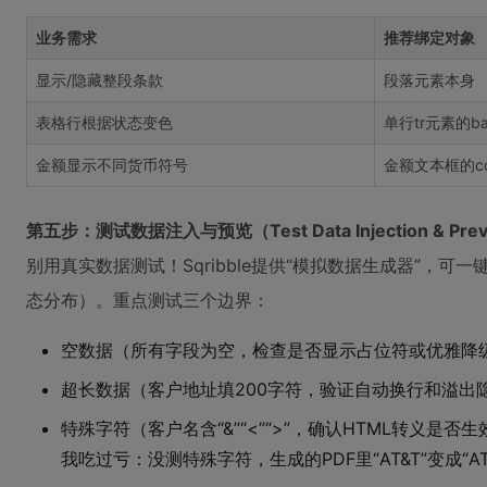
业务需求
推荐绑定对象
显示/隐藏整段条款
段落元素本身
表格行根据状态变色
单行tr元素的ba
金额显示不同货币符号
金额文本框的co
第五步：测试数据注入与预览（Test Data Injection & Pre
别用真实数据测试！Sqribble提供“模拟数据生成器”，
态分布）。重点测试三个边界：
空数据（所有字段为空，检查是否显示占位符或优雅降
超长数据（客户地址填200字符，验证自动换行和溢出
特殊字符（客户名含“&”“<”“>”，确认HTML转义是否生
我吃过亏：没测特殊字符，生成的PDF里“AT&T”变成“A