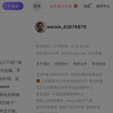
AI 搜索
登录
会员·新人礼包
消息
创作中心
weixin_42676876
联系我们（工作时间：8:30-22:00）
400-660-0108
kefu@csdn.net
在线客服
品三个部门各
关于我们
招贤纳士
商务合作
寻求报道
核对金额、手
京ICP备19004658号
经营性网站备案信息
遍怕出错。这
公安备案号11010502030143
营业执照
ument
北京互联网违法和不良信息举报中心
可视化的模板
家长监护
中国互联网举报中心
网络110报警服务
Chrome商店下载
填空格子”
账号管理规范
版权与免责声明
版权申诉
成最终交付物。