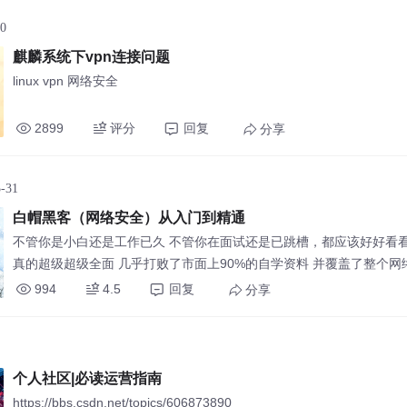
30
麒麟系统下vpn连接问题
linux vpn 网络安全
2899
评分
回复
分享
5-31
白帽黑客（网络安全）从入门到精通
不管你是小白还是工作已久 不管你在面试还是已跳槽，都应该好好看看
真的超级超级全面 几乎打败了市面上90%的自学资料 并覆盖了整个网
了它！肯定会对你有帮助！ 2023最新整理网络安全/渗透测试/Web安
994
4.5
回复
分享
（全套视频、大厂
个人社区|必读运营指南
https://bbs.csdn.net/topics/606873890