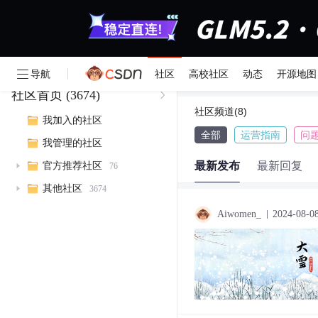
请编写您的帖子内容
导航
社区
高校社区
动态
开源地图
社区首页
(3674)
社区频道(8)
我加入的社区
全部
运营指南
问
我管理的社区
最新发布
最新回复
官方推荐社区
76
其他社区
3674
Aiwomen_
2024-08-0