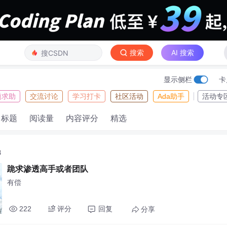
搜索
AI 搜索
显示侧栏
卡
题求助
交流讨论
学习打卡
社区活动
Ada助手
活动专
标题
阅读量
内容评分
精选
8
跪求渗透高手或者团队
有偿
222
评分
回复
分享