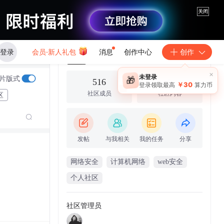
关闭
发帖
登录
会员·新人礼包
消息
创作中心
创作
学网络安全的帅哥
×
未登录
片版式
🎁
516
6
￥30
登录领取最高
算力币
社区成员
社区内容
区
发帖
与我相关
我的任务
分享
网络安全
计算机网络
web安全
个人社区
社区管理员