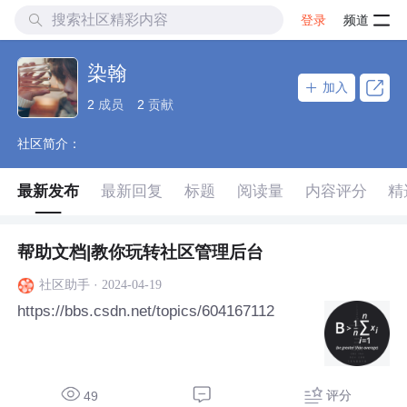
登录
频道
染翰
加入
2
成员
2
贡献
社区简介：
最新发布
最新回复
标题
阅读量
内容评分
精
帮助文档|教你玩转社区管理后台
·
2024-04-19
社区助手
https://bbs.csdn.net/topics/604167112
评分
49