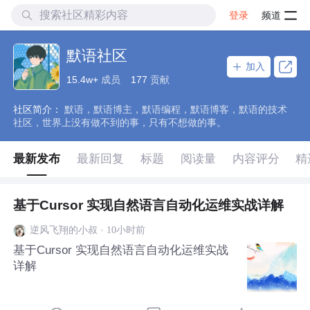
登录
频道
默语社区
加入
15.4w+
成员
177
贡献
社区简介：
默语，默语博主，默语编程，默语博客，默语的技术
社区，世界上没有做不到的事，只有不想做的事。
最新发布
最新回复
标题
阅读量
内容评分
精
基于Cursor 实现自然语言自动化运维实战详解
·
10小时前
逆风飞翔的小叔
基于Cursor 实现自然语言自动化运维实战
详解