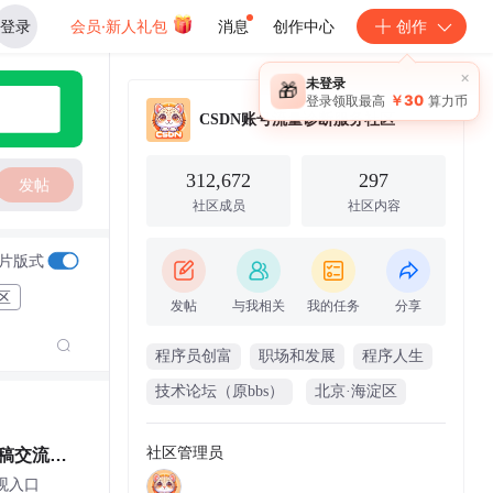
登录
会员·新人礼包
消息
创作中心
创作
×
未登录
🎁
￥30
登录领取最高
算力币
CSDN账号流量诊断服务社区
312,672
297
发帖
社区成员
社区内容
片版式
区
发帖
与我相关
我的任务
分享
程序员创富
职场和发展
程序人生
技术论坛（原bbs）
北京·海淀区
社区管理员
赛投稿交流围
围观入口