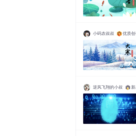
小码农叔叔
优质创作
逆风飞翔的小叔
新