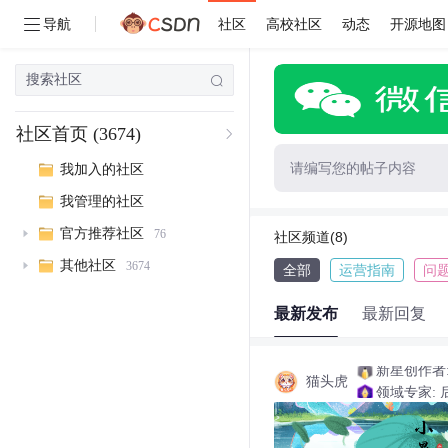
导航
社区
高校社区
动态
开源地图
社区首页
(3674)
请编写您的帖子内容
我加入的社区
我管理的社区
官方推荐社区
76
社区频道(8)
其他社区
3674
全部
运营指南
问
最新发布
最新回复
新星创作者: 
猫头虎
领域专家: