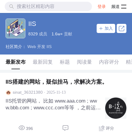
登录
频道
IIS
加入
8329
成员
1.6w+
贡献
社区简介：
Web 开发 IIS
最新发布
最新回复
标题
阅读量
内容评分
精
IIS搭建的网站，疑似挂马，求解决方案。
·
2025-11-13
sinat_36321380
IIS托管的网站， 比如 www.aaa.com ; ww
w.bbb.com ; www.ccc.com等等 ，之前运行
的好好的，最近有如下现象， 访问正常的
网址， 比如www.aaa.com/home/index ;ww
w.bbb.com/home
评分
396