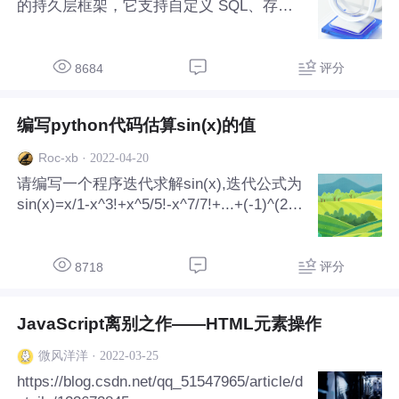
的持久层框架，它支持自定义 SQL、存储
过程以及高级映射。MyBatis 免除了几乎所
有的 JDBC 代码以及设置参数和获取结果
集的工作。MyBatis 可以通过简单的 XML
评分
8684
或注解来配置和映射原始类型、接口和 Jav
a POJO（Plain Old Java Objects，普通老
编写python代码估算sin(x)的值
式 Java 对象）为数据库中的记录。二、入
门案例（1）创建maven项目在此之前，需
·
2022-04-20
Roc-xb
要提前配置好java环境变量和maven环境变
请编写一个程序迭代求解sin(x),迭代公式为
量。..
sin(x)=x/1-x^3!+x^5/5!-x^7/7!+...+(-1)^(2n-
1)/(2n-1)!,当n项的值小于10^-5时结束，x为
弧度。要求输入x的值，输出相应的结果。
【注意】迭代公式中的^代表幂运算。并且
评分
8718
输入和输出各占一行，输出结果保留4位小
数；运行效果如下所示。【运行结果】输入
JavaScript离别之作——HTML元素操作
（一行）：1.57输出（一行）：1.0000一、
程序代码#!/usr/bin/python# -*- coding: UTF
·
2022-03-25
微风洋洋
-8..
https://blog.csdn.net/qq_51547965/article/d