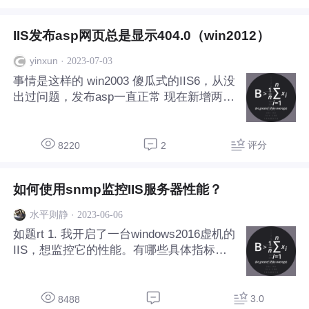
IIS发布asp网页总是显示404.0（win2012）
·
2023-07-03
yinxun
事情是这样的 win2003 傻瓜式的IIS6，从没
出过问题，发布asp一直正常 现在新增两台
服务器 1、win2008，IIS7，一开始出现40
4.0报错，经过琢磨，在IIS设置里面改一下
支持32位 启用32位应用程序-true 即可（其
评分
8220
2
他还有些小
如何使用snmp监控IIS服务器性能？
·
2023-06-06
水平则静
如题rt 1. 我开启了一台windows2016虚机的
IIS，想监控它的性能。有哪些具体指标？
听从网上建议弄出了typeperf.txt，找到了w
eb service的一些指标，但是哪些是主要
的？ 2. 如何计算cpu使用率？ 使用mib浏览
3.0
8488