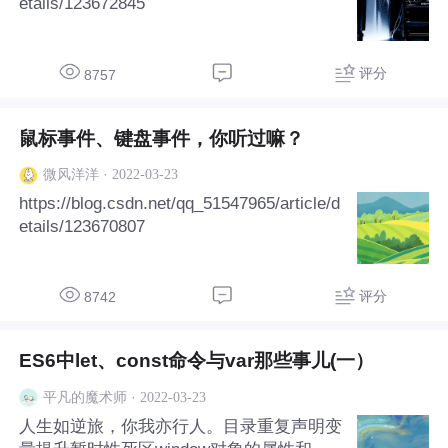
etails/123672845
评分
8757
鼠标事件、键盘事件，你听过嘛？
·
2022-03-23
微风洋洋
https://blog.csdn.net/qq_51547965/article/d
etails/123670807
评分
8742
ES6中let、const命令与var那些事儿(一）
·
2022-03-23
平凡的魔术师
人生如逆旅，你我亦行人。目录重复声明变