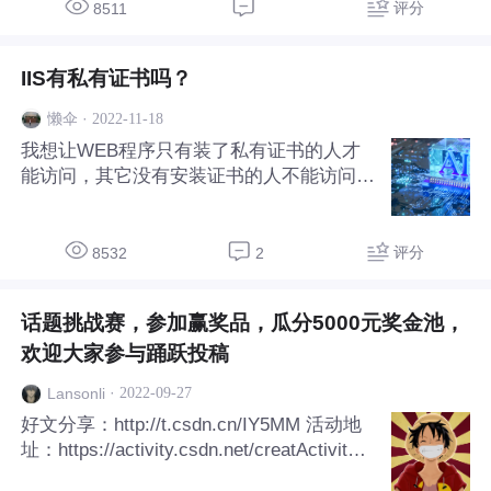
时也无需关注跨链等流程，直接从统一账户
评分
8511
与不同链上DApp交互，一键操作简单，
IIS有私有证书吗？
·
2022-11-18
懒伞
我想让WEB程序只有装了私有证书的人才
能访问，其它没有安装证书的人不能访问，
请问IIS有这样的设定吗？
评分
8532
2
话题挑战赛，参加赢奖品，瓜分5000元奖金池，
欢迎大家参与踊跃投稿
·
2022-09-27
Lansonli
好文分享：http://t.csdn.cn/IY5MM 活动地
址：https://activity.csdn.net/creatActivity?i
d=10220