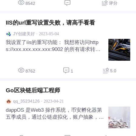
tms.i-daeshin.cn:600
评分
8542
IIS的url重写设置失败，请高手看看
·
2023-05-04
JY创建美好
我设置了iis的重写功能： 我想将访问http
s://xxx.xxx.xxx.xxx:9002 的所有请求转发
至 此服务器的http://xxx.xxx.xxx.xxx:9003
（重点是外部访问是https的，转向http的另
一个端口，且这
5.0
8762
1
Go区块链后端工程师
·
2023-04-21
qq_35234126
dappOS 是Web3 操作系统，币安孵化器第
五季成员，通过公链虚拟化，账户抽象，S
DK，DApp集成平台等产品技术，实现开发
者单次部署，多链使用。 用户在使用 DApp