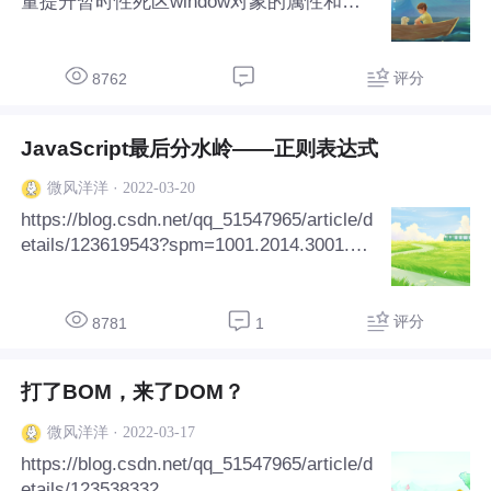
量提升暂时性死区window对象的属性和方
法ES6新增的let命令用于声明变量，const
命令用于声明常量1，重复声明已经存在的
变量或常量，又声明了一遍。var\color{#ff0
评分
8762
000}{var}var允许重复声明，let\color{#ff00
00}{let}let、const\color{#ff0000}{const}con
JavaScript最后分水岭——正则表达式
st不允许重复声明。var a = 1;var a = 2;con
sole.log(a); //2let..
·
2022-03-20
微风洋洋
https://blog.csdn.net/qq_51547965/article/d
etails/123619543?spm=1001.2014.3001.55
02
评分
8781
1
打了BOM，来了DOM？
·
2022-03-17
微风洋洋
https://blog.csdn.net/qq_51547965/article/d
etails/123538332