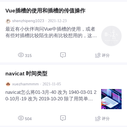
用到中间件，如：消息中间件，缓存中间件
Vue插槽的使用和插槽的传值操作
还有应用中间件等等。常见的主流消息中间
件有：RabbitMQ, Kafka, RocketMQ。常见
·
2021-12-23
shenzhipeng1023
的主流缓存中间件有：Redis, MemCached
最近有小伙伴询问Vue中插槽的使用，或者
(其中Redis使用更为广泛和普遍)。鉴于很
有些对插槽比较陌生的有比较想用的，这里
多开发.
我就针对Vue的插槽使用方式进行简单的讲
解，其实对于插槽最全的还要属官方文档，
但是有些小伙伴就是不爱看官方文档，那么
评分
315
就来看下我这边对插槽基础使用的叙述吧，
希望对你有用！！！首先我们先了解插槽的
navicat 时间类型
分类，插槽分为默认插槽（这个叫法可能有
不一样的，但是都是一个东西，我这比较习
·
2021-11-05
xuezhammmm
惯成为默认插槽）、具名插槽和作用域插
navicat怎么将01-3月-40 改为 1940-03-01 2
槽。下边将对这几个插槽的基础用法进行简
0-10月-19 改为 2019-10-20 除了用简单的u
单实例，讲解谈不上就是基础的使用用法让
pdate语句还有没有其他办法 ？（比如用函
你更加便捷的使用。默认插槽默认插槽顾名
数） 有没有大神解答一下啊！
思义就是默
评分
504