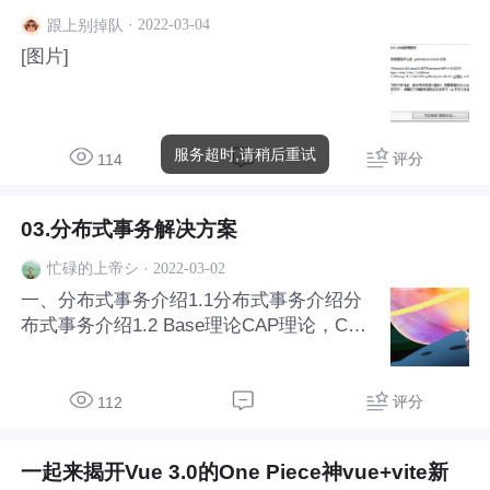
里选用vue选用vue-ts的组合，如果你对ts
·
2022-03-04
跟上别掉队
还不熟，需要
[图片]
服务超时,请稍后重试
评分
114
03.分布式事务解决方案
·
2022-03-02
忙碌的上帝シ
一、分布式事务介绍1.1分布式事务介绍分
布式事务介绍1.2 Base理论CAP理论，C：
一致性，A：可用性，P：分区容错性。分
布式环境下，三者取其二。Eureka：AP，
保证了可用性，舍弃了一致性。Zookeepe
评分
112
r：CP，每一个节点必须能够找到Master才
能对外提供服务，舍弃了可用性。Base理
一起来揭开Vue 3.0的One Piece神vue+vite新
论，BA：基本可用，S：中间状态，E：最