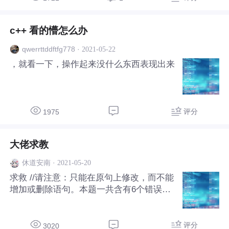
c++ 看的懵怎么办
·
2021-05-22
qwerrttddftfg778
，就看一下，操作起来没什么东西表现出来
评分
1975
大佬求教
·
2021-05-20
休道安南
求救 //请注意：只能在原句上修改，而不能
增加或删除语句。本题一共含有6个错误。
#include <iostream> #include <string> usin
g namespace std; class StudentArray; clas
s Student{string name; //姓名int age; //年龄
评分
3020