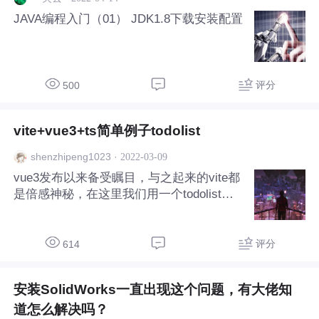
去汉化idea,英文在差也不...
JAVA编程入门（01） JDK1.8下载安装配置
评分
500
vite+vue3+ts简单例子todolist
·
2022-03-09
shenzhipeng1023
vue3发布以来备受瞩目，与之起来的vite都
是倍感神秘，在这里我们用一个todolist的
小例子，来揭秘vue3+vite的面纱。本文是
在《Vite + Vue3 初体验 —— Vue3 篇》的
启发下写的，由于原文的代码和过程有一些
评分
614
需要注意的坑点，在这里我们会把步骤详细
的整理以及简单的优化。创建项目使用vite
安装SolidWorks一直出现这个问题，有大佬知
创建npm init vite@latest输入项目名 如 vue
-todolistvite可以构建多种框架的项目，这
道怎么解决吗？