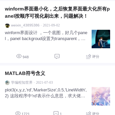
winform界面最小化，之后恢复界面最大化所有p
anel按顺序可视化刷出来，问题解决！
·
2021-09-02
weixin_43895386
winform界面设计 ，一个底图，好几个pane
l，panel backgroud设置为transparent，最
小化恢复最大化时会出现黑框和界面逐个刷
新问题。以尝试双缓冲，无法解决
评分
948
MATLAB符号含义
·
2021-07-03
学编程知世界
plot3(x,y,z,'rd','MarkerSize',0.5,'LineWidth',
2) 这段程序中'rd'表示什么意思，求大佬解
释！
评分
1721
1