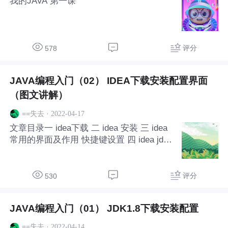
我的JAVA 第一课
评分
578
JAVA编程入门（02） IDEA下载安装配置界面
（图文讲解）
·
2022-04-17
==失去
文章目录一 idea下载 二 idea 安装 三 idea
常用的界面及作用 快捷键设置 四 idea jdk
配置 五 总结前言大家好，我是winding,一
名从事JAVA开发10年的码农。最近开始写
博客，接下来的时间我会定时更新我的博
评分
530
客，希望大家喜欢!今天主要给大家讲一下i
dea的下载 - 安装 - 配置现在公司开发人员9
JAVA编程入门（01） JDK1.8下载安装配置
8%基本都是使用IDEA了，当然还有极少数
人使用的是eclipse注意： 英文在差也不要
·
2022-04-14
==失去