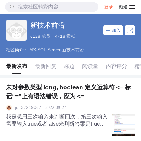
登录
频道
新技术前沿
加入
6128
成员
4418
贡献
社区简介：
MS-SQL Server 新技术前沿
最新发布
最新回复
标题
阅读量
内容评分
精
未对参数类型 long, boolean 定义运算符 <= 标
记“=”上有语法错误，应为 <=
·
2022-09-27
qq_37219067
我是想用三次输入来判断四次，第三次输入
需要输入true或者false来判断答案是true或
者false，但第19行显示错误，我看不懂