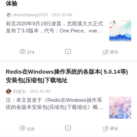
终一致性。基于CAP理论演化而来的，是对
体验
CAP定理中一致性和可用性的一个权衡结
·
2022-01-04
shenzhipeng1023
果。核心思想：我们无法做到
前言2020年9月19日凌晨，尤雨溪大大正式
发布了3.0版本，代号：One Piece。vue从
一开始就是以快速上手的特性被众多开发者
欢迎的框架。在随着使用者的逐渐增多，框
架的规范也在不断扩大，以适应不断增长的
评分
374
需求。随着时间的推移，它成为了所谓的
“渐进式框架”：一个可以逐步学习和采用的
Redis在Windows操作系统的各版本( 5.0.14等)
框架，同时随着用户应对越来越多的需求场
景而提供持续的支持。首先3.0版本的特点
安装包(压缩包)下载地址
在Vue3中，基于对象的 2.x API 基本没有变
·
2022-01-04
码老头
化，3.0 还引入了 [Composit...
注：本文首发于《Redis在Windows操作系
统的各版本安装包(压缩包)下载地址》概述
如今的程序开发中，无论是.NET程序开
发，.NET Core程序开发，.NET 5程序开发
还是Java，Go或者其他开发语言，中间件
评分
329
技术已日趋成熟，在各种应用开发中还经常