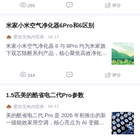
态上差异显著，以下从相同点、不同点及选
评分
285
购建议展开。 一、相同点
米家小米空气净化器6Pro和6区别
·
04-13
爱你无悔内部券
米家小米空气净化器 6 与 6Pro 均为米家旗
下双芯除醛系列产品，核心聚焦高效净化、
智能交互与健康防护，主打家庭日常空气治
理与新装修除醛需求，同时 6Pro 在净化性
能、硬件配置与智能体验上全面升级，以下
评分
344
从相同点、不同点及选购建议展开。 一、
相同点
1.5匹美的酷省电二代Pro参数
·
04-13
爱你无悔内部券
美的酷省电二代 Pro 是 2026 年初推出的新
一级能效家用空调，核心亮点为 AI 变频芯
片 + 酷省算法 2.0 的全域省电、大双排换
热硬件 + 宽温域稳定运行、四维送风 + 精