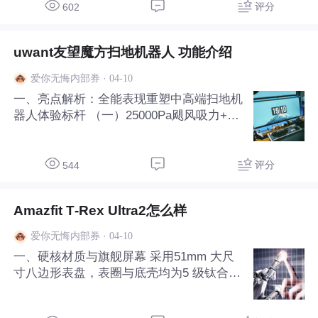
毛、强越障、长续航、全自清洁”，依托 OZ
评分
602
MO ROLLER 3.0 恒压活水洗地技术、3000
0P
uwant友望魔方扫地机器人 功能介绍
·
04-10
爱你无悔内部券
一、亮点解析：全能表现重塑中高端扫地机
器人体验标杆 （一）25000Pa飓风吸力+锥
形防缠主刷，干扫洁净与防缠便捷双在线
大吸力与防缠设计的组合，友望魔方彻底解
决了“垃圾吸不净、毛发易缠绕”的痛点。吸
评分
544
力优势，某养宠用户反馈：“25000Pa吸力
比普通
Amazfit T‑Rex Ultra2怎么样
·
04-10
爱你无悔内部券
一、硬核材质与旗舰屏幕 采用51mm 大尺
寸八边形表盘，表圈与底壳均为5 级钛合金
打造，兼顾轻量化与高强度，抗腐蚀、耐刮
擦，质感与耐用性拉满。配备1.5 英寸 AM