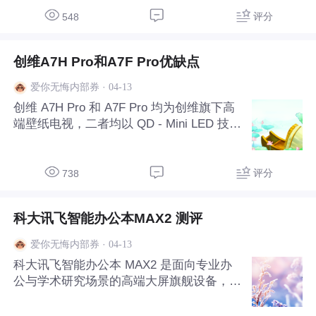
万象分区控光和游戏适配见长。以下从核心
评分
548
定位、详细参数、画质、
创维A7H Pro和A7F Pro优缺点
·
04-13
爱你无悔内部券
创维 A7H Pro 和 A7F Pro 均为创维旗下高
端壁纸电视，二者均以 QD - Mini LED 技术
为核心，主打超薄贴墙的艺术外观与高品质
影音体验，但 A7H Pro 更侧重家居美学与
性价比平衡，A7F Pro 则聚焦旗舰级画质性
评分
738
能与专业影
科大讯飞智能办公本MAX2 测评
·
04-13
爱你无悔内部券
科大讯飞智能办公本 MAX2 是面向专业办
公与学术研究场景的高端大屏旗舰设备，核
心优势在于 13.3 英寸 300PPI 大屏 + 极速
墨水屏 + 本地大模型 AI + 全链路安全 + 跨