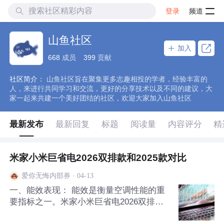
登录
频道
山鱼社区
加入
668
成员
399
贡献
社区简介：
山鱼社区旨在聚集更多志趣相投的学者，经验丰富的
人，来进行共同学习和交流，更好的分享技术以及不同的建议，大
家一起来共建一个美好团结的社区，欢迎大家加入山鱼社区
最新发布
最新回复
标题
阅读量
内容评分
精
米家小米巨省电2026双排款和2025款对比
·
04-13
爱你无悔内部券
一、能效表现： 能效是衡量空调性能的重
要指标之一。米家小米巨省电2026双排款
在能效方面表现出色，其APF值高达5.45，