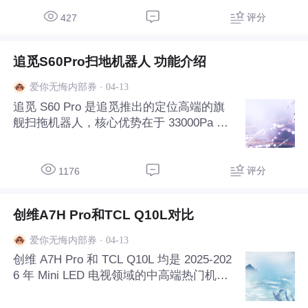
远超国家一级能效标准。这意味着在相同的
使用条件下，2026双排款相比2025款能够
评分
427
节省更多的电能，长期使用下来，电费支出
将显著降
追觅S60Pro扫地机器人 功能介绍
·
04-13
爱你无悔内部券
追觅 S60 Pro 是追觅推出的定位高端的旗
舰扫拖机器人，核心优势在于 33000Pa 超
压飓风吸力、4700Pa 变速活水洗、真双目
灵动导航避障、AI 智能清洁管家 等，在清
洁能力、智能化、自清洁与全链路除菌、越
评分
1176
障适配性等方面全面升级，同时提供水
创维A7H Pro和TCL Q10L对比
·
04-13
爱你无悔内部券
创维 A7H Pro 和 TCL Q10L 均是 2025-202
6 年 Mini LED 电视领域的中高端热门机
型，前者主打壁纸电视的超薄艺术外观与顶
级内置回音壁音质，后者以极致峰值亮度、