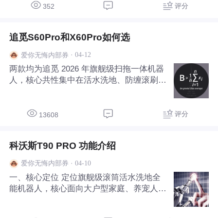
用面积，K2 适配小户型日常净化，K3 以更
评分
352
强净化力与更全监测覆盖大空间与复杂污染
场景，以
追觅S60Pro和X60Pro如何选
·
04-12
爱你无悔内部券
两款均为追觅 2026 年旗舰级扫拖一体机器
人，核心共性集中在活水洗地、防缠滚刷、
高温自清洁，差异聚焦导航架构、吸力、越
障、避障精度与价格，X60 Pro 主打全局导
航 + 强越障的旗舰体验，S60 Pro 侧重双目
评分
13608
视觉 + 高性价比的全能表现，以下
科沃斯T90 PRO 功能介绍
·
04-10
爱你无悔内部券
一、核心定位 定位旗舰级滚筒活水洗地全
能机器人，核心面向大户型家庭、养宠人
群、追求极致清洁与自动化的用户，聚焦
“扫吸拖洗一体、深层清洁、零死角、零缠