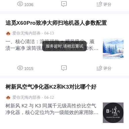
准控温的舒适体验，制冷省电 50%、制热
评分
1036
省电 40%，兼顾极致节能与
追觅X60Pro致净大师扫地机器人参数配置
·
04-13
爱你无悔内部券
一、核心清洁：滚筒强拖 + 飓风吸尘，顽
服务超时,请稍后重试
渍一遍净 滚筒强压拖地系统：27cm 加长滚
筒 + 15N 下压力 + 5000Pa 对地压强，300
转 / 分钟高速旋转，12 孔活水实时喷淋，
边拖边自清洁拖布，风干油污、酱汁等顽渍
评分
1015
一遍即净；遇地毯自动伸出
树新风空气净化器K2和K3对比哪个好
·
04-12
爱你无悔内部券
树新风 K2 与 K3 同属千元级高性价比空气
净化器，核心定位均为一级能效的家用除醛
除菌机型，主打高性价比与长效净化，差异
集中在净化性能、监测精度、滤网配置与适