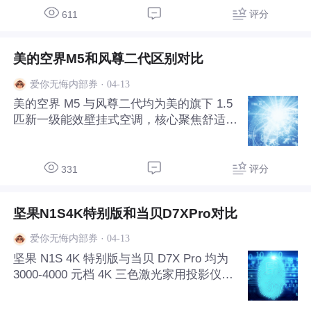
端协同 ，以 “大屏 + 快屏 + AI” 三重革新，
评分
611
解决专
美的空界M5和风尊二代区别对比
·
04-13
爱你无悔内部券
美的空界 M5 与风尊二代均为美的旗下 1.5
匹新一级能效壁挂式空调，核心聚焦舒适送
风、智能节能与健康清洁，主打家庭日常冷
暖需求，同时空界 M5 在智能生态、硬件配
置与送风细节上实现升级，以下从相同点、
评分
331
不同点及选购建议展开。 一、相同点：舒
适与节能
坚果N1S4K特别版和当贝D7XPro对比
·
04-13
爱你无悔内部券
坚果 N1S 4K 特别版与当贝 D7X Pro 均为
3000-4000 元档 4K 三色激光家用投影仪，
核心聚焦真 4K 画质、智能校正与家庭影音
娱乐，同时在硬件配置、画面调节与智能生