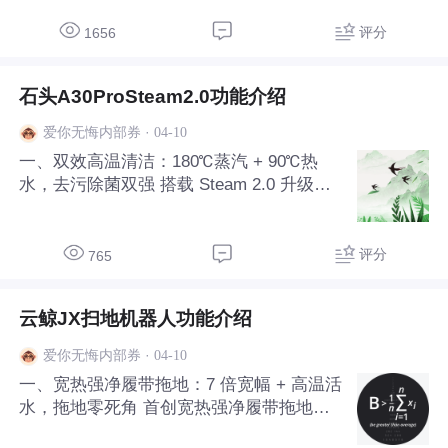
圾、缝隙粉尘及地毯深层灰尘的清洁能力，
石头P20系列五款机型的吸力形成清晰的三
评分
1656
级梯度，精准匹配不同清洁场景。 入门基
础款石头
石头A30ProSteam2.0功能介绍
·
04-10
爱你无悔内部券
一、双效高温清洁：180℃蒸汽 + 90℃热
水，去污除菌双强 搭载 Steam 2.0 升级系
统，首创180℃活性蒸汽 + 90℃高温活水双
模式，一键切换适配全场景。180℃超能蒸
汽模式蒸汽量达 4000mg/min、压强 5000P
评分
765
a、覆盖 375
云鲸JX扫地机器人功能介绍
·
04-10
爱你无悔内部券
一、宽热强净履带拖地：7 倍宽幅 + 高温活
水，拖地零死角 首创宽热强净履带拖地系
统，履带拖布触地面积达14630mm²，是传