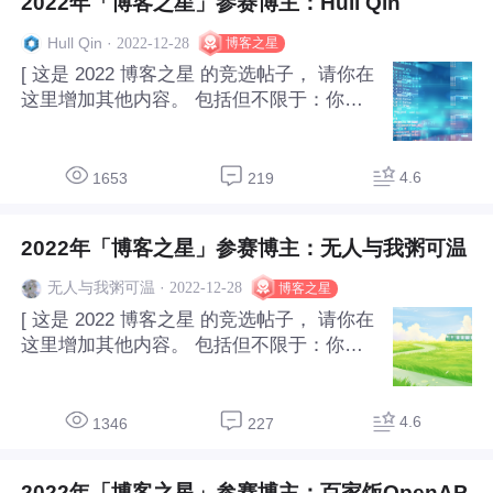
2022年「博客之星」参赛博主：Hull Qin
·
2022-12-28
Hull Qin
博客之星
[ 这是 2022 博客之星 的竞选帖子， 请你在
这里增加其他内容。 包括但不限于：你这
一年的收获，感悟， 对CSDN 产品的反馈
和 2023 年的希望。 参考： https://blog.cs
dn.net/SoftwareTeacher/artic
4.6
1653
219
2022年「博客之星」参赛博主：无人与我粥可温
·
2022-12-28
无人与我粥可温
博客之星
[ 这是 2022 博客之星 的竞选帖子， 请你在
这里增加其他内容。 包括但不限于：你这
一年的收获，感悟， 对CSDN 产品的反馈
和 2023 年的希望。 参考： https://blog.cs
dn.net/SoftwareTeacher/artic
4.6
1346
227
2022年「博客之星」参赛博主：百家饭OpenAP