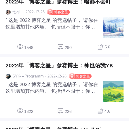
2022年「博客之星」参赛博主：啥都不会吖
·
2022-12-28
七qi_
博客之星
[ 这是 2022 博客之星 的竞选帖子， 请你在
这里增加其他内容。 包括但不限于：你这
一年的收获，感悟， 对CSDN 产品的反馈
和 2023 年的希望。 参考： https://blog.cs
dn.net/SoftwareTeacher/artic
5.0
1548
290
2022年「博客之星」参赛博主：神也佑我YK
·
2022-12-28
SYK---Programm
博客之星
[ 这是 2022 博客之星 的竞选帖子， 请你在
这里增加其他内容。 包括但不限于：你这
一年的收获，感悟， 对CSDN 产品的反馈
和 2023 年的希望。 参考： https://blog.cs
dn.net/SoftwareTeacher/artic
4.6
1322
226