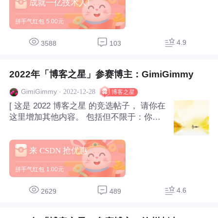
成就一亿技术人!
其他问题可以在此贴下面进行跟帖回复。
Q1：我在哪可以查看我的竞选贴？ A：竞
拼手气红包
5.00元
选贴是系统自动生成
4.9
3588
103
2022年「博客之星」参赛博主：GimiGimmy
·
2022-12-28
GimiGimmy
博客之星
[ 这是 2022 博客之星 的竞选帖子， 请你在
这里增加其他内容。 包括但不限于：你这
一年的收获，感悟， 对CSDN 产品的反馈
和 2023 年的希望。 参考： https://blog.cs
来 CSDN 抢优惠
dn.net/SoftwareTeacher/artic
拼手气红包
1.00元
4.6
2629
489