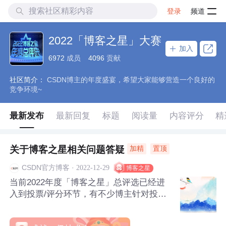
登录
频道
2022「博客之星」大赛
加入
6972
成员
4096
贡献
社区简介：
CSDN博主的年度盛宴，希望大家能够营造一个良好的
竞争环境~
最新发布
最新回复
标题
阅读量
内容评分
精
关于博客之星相关问题答疑
加精
置顶
·
2022-12-29
CSDN官方博客
博客之星
当前2022年度「博客之星」总评选已经进
入到投票/评分环节，有不少博主针对投票
会有一些疑问，针对博主的提问，我们集中
整理了几个高频率的问题进行回复，如果有