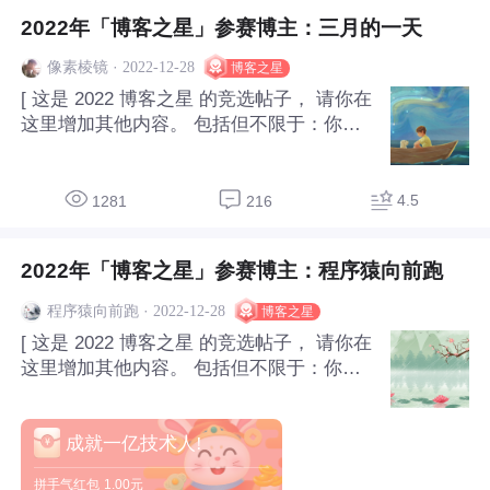
2022年「博客之星」参赛博主：三月的一天
·
2022-12-28
像素棱镜
博客之星
[ 这是 2022 博客之星 的竞选帖子， 请你在
这里增加其他内容。 包括但不限于：你这
一年的收获，感悟， 对CSDN 产品的反馈
和 2023 年的希望。 参考： https://blog.cs
dn.net/SoftwareTeacher/artic
4.5
1281
216
2022年「博客之星」参赛博主：程序猿向前跑
·
2022-12-28
程序猿向前跑
博客之星
[ 这是 2022 博客之星 的竞选帖子， 请你在
这里增加其他内容。 包括但不限于：你这
一年的收获，感悟， 对CSDN 产品的反馈
和 2023 年的希望。 参考： https://blog.cs
成就一亿技术人!
dn.net/SoftwareTeacher/artic
拼手气红包
1.00元