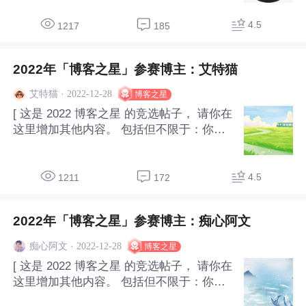
和 2023 年的希望。 参考： https://blog.cs
dn.net/SoftwareTeacher/artic
4.5
1217
185
2022年「博客之星」参赛博主：艾特猫
·
2022-12-28
艾特猫
博客之星
[ 这是 2022 博客之星 的竞选帖子， 请你在
这里增加其他内容。 包括但不限于：你这
一年的收获，感悟， 对CSDN 产品的反馈
和 2023 年的希望。 参考： https://blog.cs
dn.net/SoftwareTeacher/artic
4.5
1211
172
2022年「博客之星」参赛博主：痴心阿文
·
2022-12-28
痴心阿文
博客之星
[ 这是 2022 博客之星 的竞选帖子， 请你在
这里增加其他内容。 包括但不限于：你这
一年的收获，感悟， 对CSDN 产品的反馈