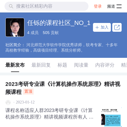
登录
频道
任铄的课程社区_NO_1
加入
4
成员
505
贡献
社区简介：
河北师范大学软件学院优秀讲师，软考专家、十多年
高校教学经验，高级项目经理、系统分析师。
最新发布
最新回复
标题
阅读量
内容评分
精
2023考研专业课《计算机操作系统原理》精讲视
频课程
置顶
·
2023-01-12
课程名称适应人群2023考研专业课《计算
机操作系统原理》精讲视频课程所有人 计
算机操作系统是计算机专业必修的专业基础