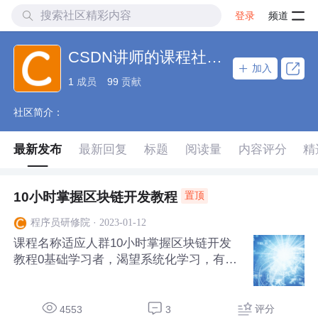
登录
频道
CSDN讲师的课程社区_NO_37
加入
1
成员
99
贡献
社区简介：
最新发布
最新回复
标题
阅读量
内容评分
精
10小时掌握区块链开发教程
置顶
·
2023-01-12
程序员研修院
课程名称适应人群10小时掌握区块链开发
教程0基础学习者，渴望系统化学习，有志
于在区块链领域深耕细作的学员。对以太坊
感兴趣的学员。 内容比较通俗易懂，课程
环境是windows。10小时掌握区块链技术开
评分
4553
3