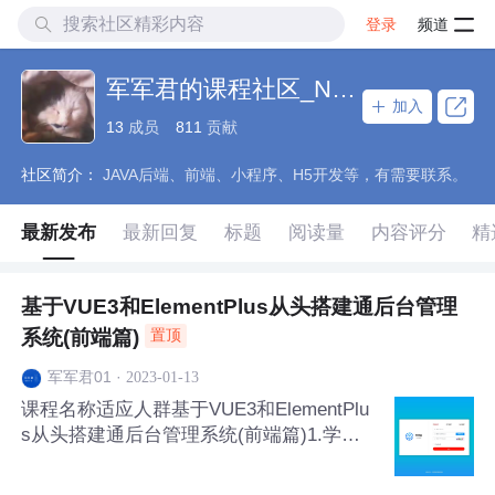
登录
频道
军军君的课程社区_NO_1
加入
13
成员
811
贡献
社区简介：
JAVA后端、前端、小程序、H5开发等，有需要联系。
最新发布
最新回复
标题
阅读量
内容评分
精
基于VUE3和ElementPlus从头搭建通后台管理
系统(前端篇)
置顶
·
2023-01-13
军军君01
课程名称适应人群基于VUE3和ElementPlu
s从头搭建通后台管理系统(前端篇)1.学
生、自学前端人员 2.缺乏vue项目经验的前
端开发人员 3.需要一套管理系统通用功能