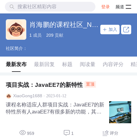
登录
频道
肖海鹏的课程社区_NO_3
加入
1
成员
209
贡献
社区简介：
最新发布
最新回复
标题
阅读量
内容评分
精
项目实战：JavaEE7的新特性
置顶
·
2023-01-12
XiaoGong1688
课程名称适应人群项目实战：JavaEE7的新
特性所有人avaEE7有很多新的功能，其中
Servlet3.x部分吸引人的是异步处理和非阻
塞IO。 肖海鹏老师这套视频，结合项目实
例，讲解了复杂的服务器端异步处理和非阻
评分
959
1