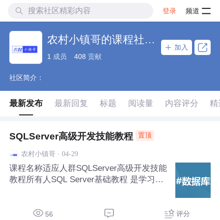
登录
频道
农村小镇哥的课程社区_NO_2
加入
1
成员
408
贡献
社区简介：
最新发布
最新回复
标题
阅读量
内容评分
精
SQLServer高级开发技能教程
置顶
·
04-29
农村小镇哥
课程名称适应人群SQLServer高级开发技能
教程所有人SQL Server基础教程‌ 是学习微
软关系型数据库管理系统（RDBMS）的入
门路径，适合数据库初学者和.NET开发者
掌握数据存储、查询与管理的核心技能。
评分
56