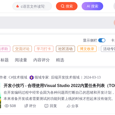
搜索
AI 搜索
显示侧栏
卡
题求助
交流讨论
学习打卡
社区活动
博文收录
活动专
标题
阅读量
内容评分
精选
作者: C#技术领域
领域专家: 后端开发技术领域
2024-03-13
开发小技巧 - 合理使用Visual Studio 2022内置任务列表（T
在开发编码过程中经常会因为各种问题而打断自己的思绪和开发计划，
本来准备开发或者需要测试的功能到要上线的时候才想起来没有做完。
信很多同学都遇到过，咱们强大的Visual Studio内置了一个任务列表（
508
评分
回复
分享
让我们当做待办清单功能使用，接下来我们快速了解一下。欢迎在评论