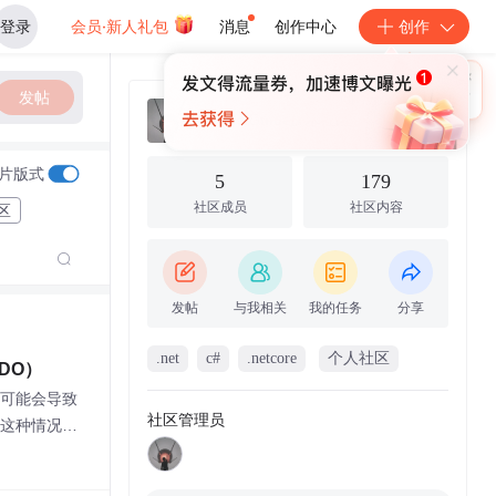
登录
会员·新人礼包
消息
创作中心
创作
×
未登录
🎁
发帖
￥30
登录领取最高
算力币
DotNetGuide技术社区
片版式
5
179
社区成员
社区内容
区
发帖
与我相关
我的任务
分享
.net
c#
.netcore
个人社区
ODO）
可能会导致
社区管理员
这种情况相
TODO）能
区留下你觉