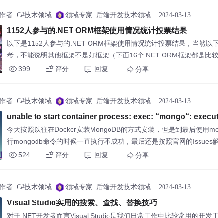
得好用的Visual Studio实用功能🤞。
作者: C#技术领域
领域专家: 后端开发技术领域
2024-03-13
1152人参与的.NET ORM框架使用情况统计投票结果
以下是1152人参与的.NET ORM框架使用情况统计投票结果，当然以
考，不能说明其他框架不是好框架（下面16个.NET ORM框架都是比
的框架）。这些统计结果反映了1152个参与者对不同.NET ORM框架
399
评分
回复
分享
情况。请注意，这些结果可能受到多种因素的影响，并且个人偏好可能
同。因此我们在为自己负责的项目选择合适的ORM框架的时候，建议
作者: C#技术领域
领域专家: 后端开发技术领域
2024-03-13
需求、项目要求、业务场景和社区反馈等因素，以做出最合适的决策（
unable to start container process: exec: “mongo“: executa
not found in $PATH: unknown
今天按照以往在Docker安装MongoDB的方式安装，但是到最后使用mo
行mongodb命令的时候一直执行不成功，最后还是按照官网的Issues
524
评分
回复
分享
作者: C#技术领域
领域专家: 后端开发技术领域
2024-03-13
Visual Studio实用的搜索、查找、替换技巧
对于.NET开发者而言Visual Studio是我们日常工作中比较常用的开