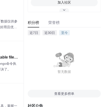
加入社区
下数据仅供参
积分榜
荣誉榜
较好用且优秀
的偏好和使用
近7日
近30日
至今
会有所不
综合考虑自身
ble file
ngo命令执
解决了。
暂无数据
查看更多榜单
发工具，掌握一
社区公告