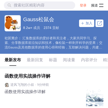
登录
频道
Gauss松鼠会
加入
8.2w+
成员
2374
贡献
社区简介：
汇集数据库的爱好者和关注者，大家共同学习、探
索、分享数据库前沿知识和技术，像松鼠一样剥开科学的坚果；交
流Gauss及其他数据库的使用心得和经验，互助解决问题，共建数
据库技术交流圈。
最新发布
最新回复
标题
阅读量
内容评分
精
函数使用实战操作详解
·
9分钟前
逆风飞翔的小叔
函数使用实战操作详解