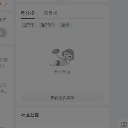
复
积分榜
荣誉榜
正序
近7日
近30日
至今
复
跟着
新才
暂无数据
而低
业后
修。
年。
查看更多榜单
社区公告