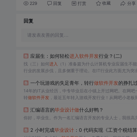
229
回复
打赏
分享
收藏
回复
请发表友善的回复…
应届生：如何轻松
进入
软件开发
行业？(二)
找（三）如何
进入
（1）准备篇为什么计算机专业应届生不
行业的发展步伐，且多侧重于理论。在IT行业此方面尤为突
能跟上发展的步伐。另外，计算机专业应届生最大的问题就
一个玩游戏的失足青年，转行
做
软件开发
的挣扎过
于实践经验。如何克服上
14年的IT从业经历，中专毕业后在小镇上开过网吧。在网
转
做
软件开发
，最近五年转入游戏开发行业！从网吧小老板
毕业后在外面碰壁，灰溜溜回老家镇上开电脑游戏室，当时
汇编语言的
毕业设计
做
什么好鸭？
我在网吧时，天天陪人打游戏，那...
你好，毕业生。作为一名汇编语言开发的专业人士，我很高
2 小时完成
毕业设计
：0 代码实现《工资个税结