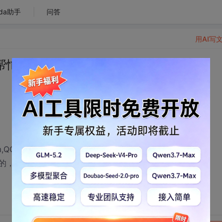
da助手
问答
用AI写
帮忙的请进入！
om,QQ:57768213.我可以根据你的需求来完成
待你光临......