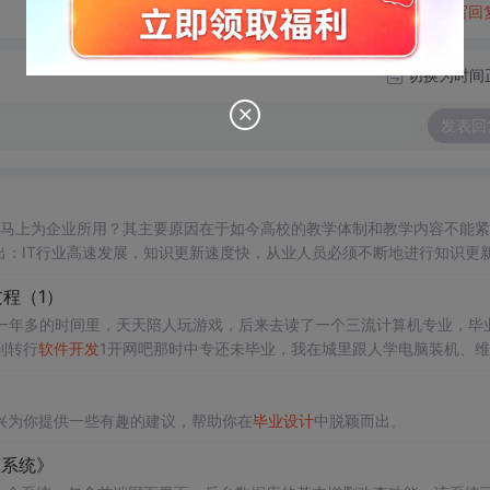
转发到动态
举报
写回
切换为时间
发表回
能马上为企业所用？其主要原因在于如今高校的教学体制和教学内容不能紧
出：IT行业高速发展，知识更新速度快，从业人员必须不断地进行知识更
是实践经验太少，在实际的工作中，对入门级的程序员理论方面的要求反
程（1）
吧一年多的时间里，天天陪人玩游戏，后来去读了一个三流计算机专业，毕
到转行
软件开发
1开网吧那时中专还未毕业，我在城里跟人学电脑装机、维
从4台电脑开始，后来
做
到最多时40台电脑，老家网吧也在镇上经营了10
兴为你提供一些有趣的建议，帮助你在
毕业设计
中脱颖而出。
算系统》