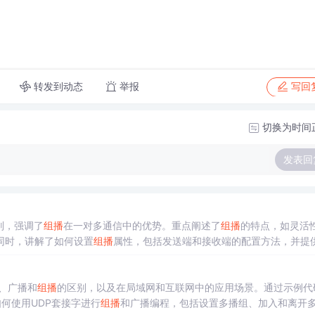
转发到动态
举报
写回
切换为时间
发表回
别，强调了
组播
在一对多通信中的优势。重点阐述了
组播
的特点，如灵活
同时，讲解了如何设置
组播
属性，包括发送端和接收端的配置方法，并提
、广播和
组播
的区别，以及在局域网和互联网中的应用场景。通过示例代
何使用UDP套接字进行
组播
和广播编程，包括设置多播组、加入和离开