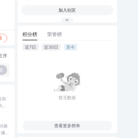
加入社区
积分榜
荣誉榜
复
近7日
近30日
至今
正序
复
暂无数据
性和
供了
查看更多榜单
码展
多播