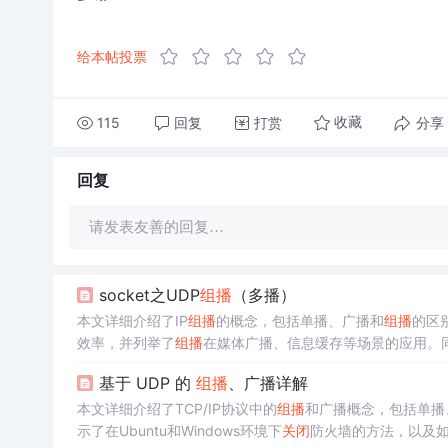
给本帖投票
115
回复
打赏
分享
收藏
回复
请发表友善的回复…
socket之UDP
组播
（多播）
本文详细介绍了IP
组播
的概念，包括单播、广播和
组播
的区
效率，并列举了
组播
在媒体广播、信息缓存等场景的应用。
简单的
组播
通信示例代码。
基于 UDP 的
组播
、广播详解
本文详细介绍了TCP/IP协议中的
组播
和广播概念，包括单播
示了在Ubuntu和Windows环境下
关闭
防火墙的方法，以及如