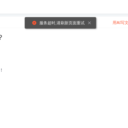
用AI写
服务超时,请刷新页面重试
？
！