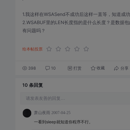
1.我这样在WSASend不成功后这样一直等，知道
2.WSABUF里的LEN长度指的是什么长度？是数据
有问题吗？
给本帖投票
398
10
打赏
分享
收藏
10 条
回复
请发表友善的回复…
萧山夜雨
2007-04-25
一看到sleep就知道你程序不行。