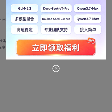
到底有何作用？
apped,NULL)==SOCKET_ERROR){
G){ //等待发成功后再发送第二包数据