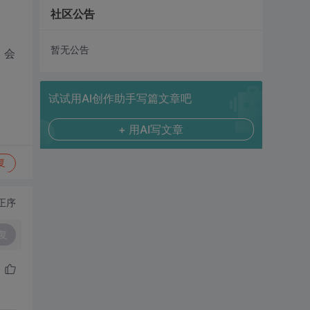
社区公告
暂无公告
，会
试试用AI创作助手写篇文章吧
+ 用AI写文章
复
正序
复