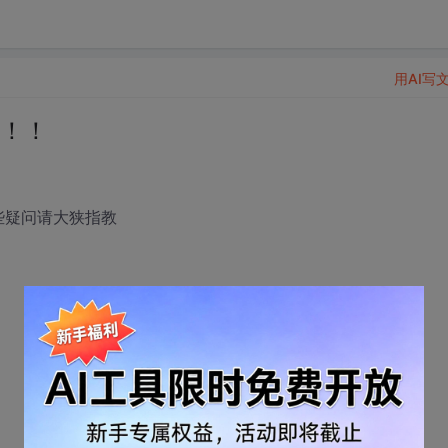
用AI写
！！！
有些疑问请大狭指教