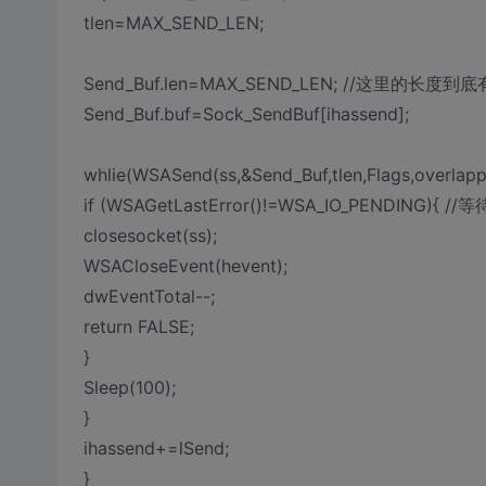
tlen=MAX_SEND_LEN;
Send_Buf.len=MAX_SEND_LEN; //这里的长度
Send_Buf.buf=Sock_SendBuf[ihassend];
whlie(WSASend(ss,&Send_Buf,tlen,Flags,overl
if (WSAGetLastError()!=WSA_IO_PENDIN
closesocket(ss);
WSACloseEvent(hevent);
dwEventTotal--;
return FALSE;
}
Sleep(100);
}
ihassend+=lSend;
}