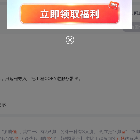
切换为时间
发表回
具，用远程等入，把工程COPY进服务器里。
明示！
种“多脚
怪
”，其中一种有7只脚，另外一种有3只脚。 现在把“7脚
怪
”、“3脚
只“7脚
怪
”？多少只“3脚
怪
”？ 【解题思路】 类比于鸡兔同笼
问题
的解法