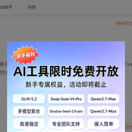
da助手
问答
用AI写
运行，上传到服务器后，出现如下错误：DataBinder.Eval
om_id的属性(注：com_id为数据库表中抽出的主键字段）。
转发到动态
举报
写回