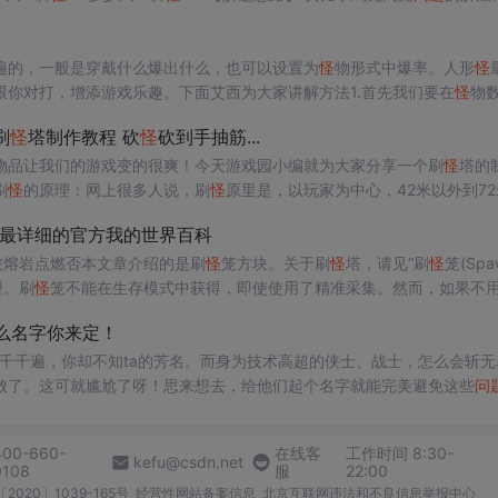
=48只脚。显然，多算的脚是把“3脚
怪
”当成“7脚
怪
”多算的脚。 由于把一只“
=12只“3.
遍的，一般是穿戴什么爆出什么，也可以设置为
怪
物形式中爆率。人形
怪
跟你对打，增添游戏乐趣。下面艾西为大家讲解方法1.首先我们要在
怪
物
大家示范.
怪
物名字--传奇使者.英雄的血.攻击.防御.自己都可以修改的.主
刷
怪
塔制作教程 砍
怪
砍到手抽筋...
在版本中添加相应的人形
怪
的配置.文件的路径:D:\MirServer\Mir20
物品让我们的游戏变的很爽！今天游戏园小编就为大家分享一个刷
怪
塔的
刷
怪
的原理：网上很多人说，刷
怪
原里是，以玩家为中心，42米以外到72
大方框是160X160格，大概160X160米(以下我都以格为单位，不
Wiki，最详细的官方我的世界百科
可被熔岩点燃否本文章介绍的是刷
怪
笼方块。关于刷
怪
塔，请见“刷
怪
笼(Spa
型。刷
怪
笼不能在生存模式中获得，即使使用了精准采集。然而，如果不
刷
怪
笼硬度5工具徒手25木质3.75石质1.9铁质1.25钻石质0.95下界合金质0.
么名字你来定！
了千千遍，你却不知ta的芳名。而身为技术高超的侠士、战士，怎么会斩无
败了。这可就尴尬了呀！思来想去，给他们起个名字就能完美避免这些
问
，就交给大家了！(开发人员赶项目进度中，在线ballball大家，快来起明
400-660-
在线客
工作时间 8:30-
kefu@csdn.net
0108
服
22:00
2020〕1039-165号
经营性网站备案信息
北京互联网违法和不良信息举报中心