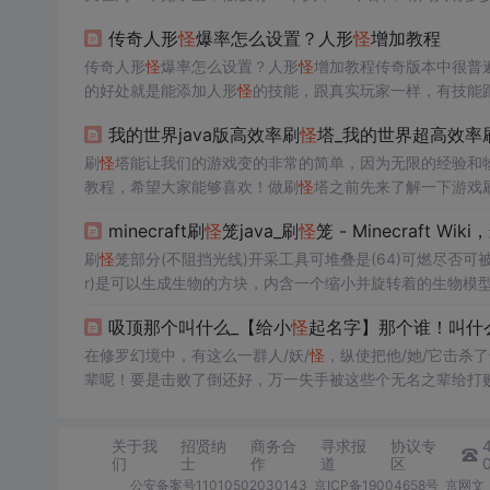
设都是“7脚
怪
”，则共有23*7=161只脚，多算了161-113
传奇人形
怪
爆率怎么设置？人形
怪
增加教程
”当成“7脚
怪
”会多算7-3=4只脚，则多算的48只脚对应于48/4
传奇人形
怪
爆率怎么设置？人形
怪
增加教程传奇版本中很普
的好处就是能添加人形
怪
的技能，跟真实玩家一样，有技能
面添加一个我们要添加的人形
怪
.名字自己取决.我举例一个给
我的世界java版高效率刷
怪
塔_我的世界超高效率
在
怪
物数据库里面添加一个
怪
物.2.我们添加好了以后我们
刷
怪
塔能让我们的游戏变的非常的简单，因为无限的经验和
教程，希望大家能够喜欢！做刷
怪
塔之前先来了解一下游戏
内。哪是不是这样呢，大家一起来看一下我的试验。大家看图：中
minecraft刷
怪
笼java_刷
怪
笼 - Minecraft 
作单位)中间是40X40...
刷
怪
笼部分(不阻挡光线)开采工具可堆叠是(64)可燃尽否
r)是可以生成生物的方块，内含一个缩小并旋转着的生物模
采，开采速度就会变慢，开采后也不会掉落任何经验。方块
吸顶那个叫什么_【给小
怪
起名字】那个谁！叫什
在修罗幻境中，有这么一群人/妖/
怪
，纵使把他/她/它击杀
辈呢！要是击败了倒还好，万一失手被这些个无名之辈给打
呢。机智！那么，本次征集活动开放的以下15个小
怪
的命名
呀！)——如...
关于我
招贤纳
商务合
寻求报
协议专
们
士
作
道
区
公安备案号11010502030143
京ICP备19004658号
京网文〔