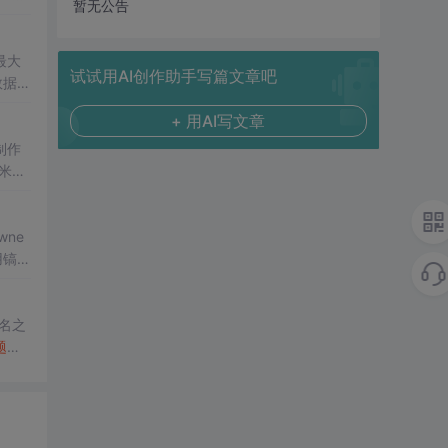
暂无公告
3脚
怪
最大
试试用AI创作助手写篇文章吧
数据里
要是
+ 用AI写文章
制作
米以
以米
wne
用镐开
...
名之
题
了
治