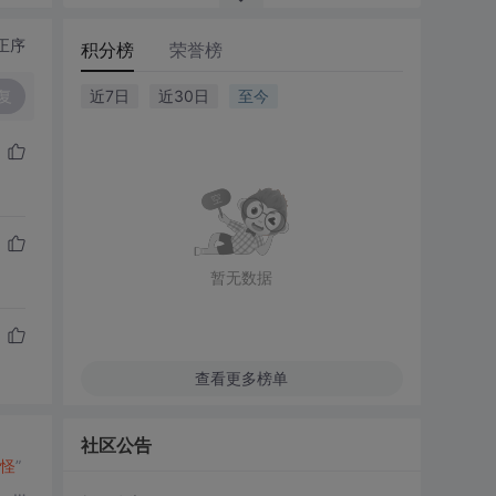
正序
积分榜
荣誉榜
复
近7日
近30日
至今
暂无数据
查看更多榜单
社区公告
怪
”
。 假