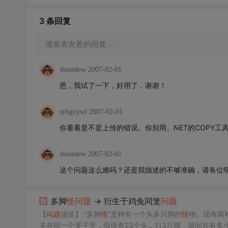
3 条
回复
请发表友善的回复…
shinedew
2007-02-01
恩，我试了一下，好用了，谢谢！
syhgxywl
2007-02-01
你看看是不是上传的错误。你别用。NET的COPY工
shinedew
2007-02-01
这个问题这么难吗？还是我描述的不够准确，请各位
多脚
怪
问题
→ 衍生于鸡兔同笼
问题
【
问题
描述】 “多脚
怪
”是种有一个头多只脚的
怪
物。现有两
关在同一个笼子里，假设有23个头，113只脚，请问共有多少