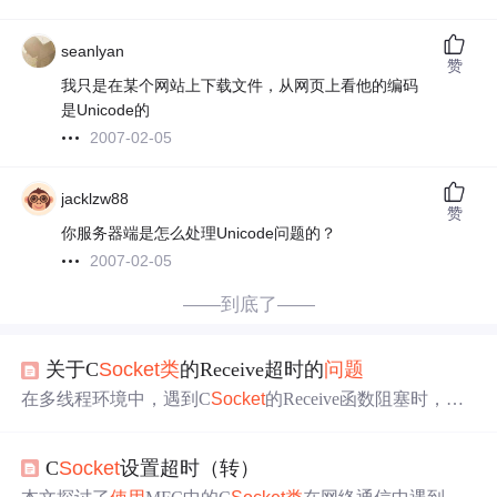
seanlyan
赞
我只是在某个网站上下载文件，从网页上看他的编码
是Unicode的
2007-02-05
jacklzw88
赞
你服务器端是怎么处理Unicode问题的？
2007-02-05
——到底了——
关于C
Socket
类
的Receive超时的
问题
在多线程环境中，遇到C
Socket
的Receive函数阻塞时，通
过创建CTimeOut
Socket
类
来实现超时控制。该
类
重载了C
Socket
的Receive和Send函数，
使用
SetTimer和KillTimer设
C
Socket
设置超时（转）
置及取消超时，OnMessagePending方法检测WM_TIMER消
息以中断阻塞。修改后的代码成功解决了Receive的超时
问