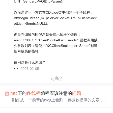
UINT Sends(LPVOID pParam);
然后通过一下方式在CDialog类中创建一个子线程：
AfxBeginThread(m_pServerSocket->m_pClientSock
etList->Sends,NULL);
但是在编译的时候总是会提示这样的错误：
error C3867: “CClientSocketList::Sends”: 函数调用缺
少参数列表；请使用“&CClientSocketList::Sends”创建
指向成员的指针
请问这是什么原因？
2007-02-05
——到底了——
mfc
下的
多线程
编程应该注意的
问题
刚好从一个前辈的blog上看到一篇微软提供的文章，讲
述了
多线程
编程中应该注意的
问题
！顺便就记载下来以免
未来遇到这类
问题
不知所措！ 最基本的忠告就是： In