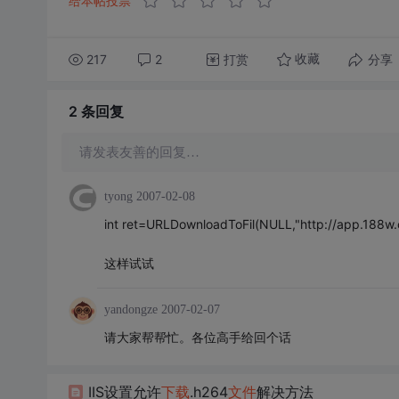
给本帖投票
217
2
打赏
分享
收藏
2 条
回复
请发表友善的回复…
tyong
2007-02-08
int ret=URLDownloadToFil(NULL,"http://app.188w.c
这样试试
yandongze
2007-02-07
请大家帮帮忙。各位高手给回个话
IIS设置允许
下载
.h264
文件
解决方法