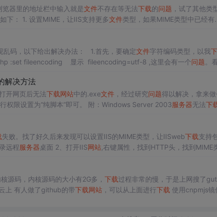
在浏览器里的地址栏中输入就是
文件
不存在等无法
下载
的
问题
，试了其他类
如下： 1. 设置MIME，让IIS支持更多
文件
类型，如果MIME类型中已经有.
开IIS，选中
服务器
（或者对应部署的
网站
熟悉），点...
现乱码，以下给出解决办法： 1.首先，要确定
文件
字符编码类型，以我
function.php为例： liam@liam:/liam$ sudo vim function.php :set fileencoding 显示 fileencoding=utf-8 ,这里会有一个
问题
。
的解决方法
打开网页后无法
下载
网站
中的.exe
文件
，经过研究
问题
得以解决，拿来做
权限设置为“纯脚本”即可。 附：Windows Server 2003
服务器
无法
下
， 即：打开iis管理器,右键
网站
-点...
载
失败。找了好久后来发现可以设置IIS的MIME类型，让IISweb
下载
支持
面是操作 1、登录远程
服务器
桌面 2、打开IIS
网站
,右键属性，找到HTTP头，找到MIME
ion/vnd.android.pack
核源码，内核源码的大小有2G多，
下载
过程非常的慢，于是上网搜了gut
b的代码，转到码云上 有人做了github的带
下载
网站
，可以从上面进行
下载
使用cnpmjs
代码，转到码云上 因为码云是中国的github，所以，
下载
速度会非常的快，所以当你
入自己的码云账号（注册就不