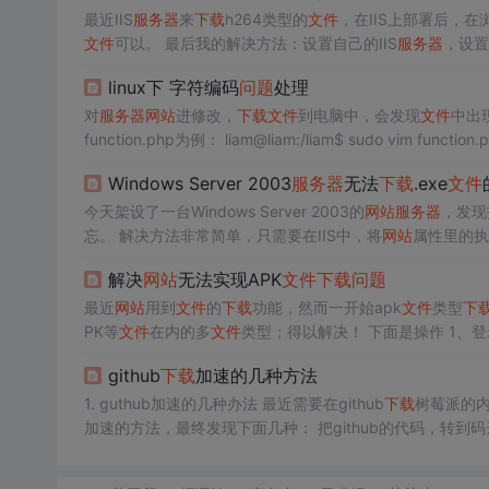
最近IIS
服务器
来
下载
h264类型的
文件
，在IIS上部署后，
文件
可以。 最后我的解决方法：设置自己的IIS
服务器
，设置
4，这一步可以跳过。其他类型的
文件
也可以这样设置。 打
linux下 字符编码
问题
处理
对
服务器
网站
进修改，
下载
文件
到电脑中，会发现
文件
中出
面就知道了 2.接下来，我们...
Windows Server 2003
服务器
无法
下载
.exe
文件
今天架设了一台Windows Server 2003的
网站
服务器
，发现
忘。 解决方法非常简单，只需要在IIS中，将
网站
属性里的执行
为后缀的
文件
解决办法 实际操作过程中只进行了第二步就成功了
解决
网站
无法实现APK
文件
下载
问题
最近
网站
用到
文件
的
下载
功能，然而一开始apk
文件
类型
下
PK等
文件
在内的多
文件
类型；得以解决！ 下
3、点击新建，加上扩展名，我这边是APK，然后下面类型写applicat
github
下载
加速的几种方法
1. guthub加速的几种办法 最近需要在github
下载
树莓派的内
加速的方法，最终发现下面几种： 把githu
行加速 使用国外
服务器
进行搭桥 1.1 把github的
的
文件
大小小于1G时，建议使用码云进行转发
下载
。 进