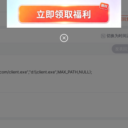
转发到动态
举报
写回
切换为时间
发表回
om/client.exe","d:\\client.exe",MAX_PATH,NULL);