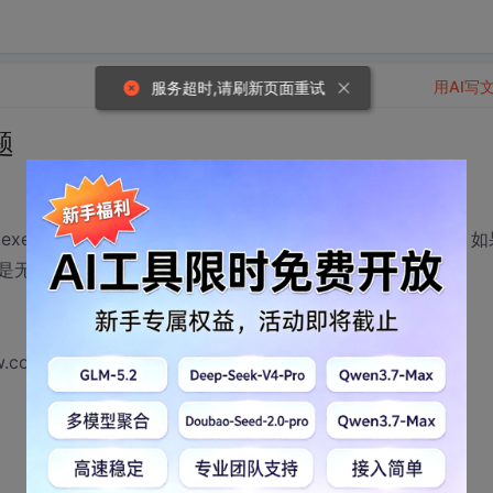
用AI写
服务超时,请刷新页面重试
题
exe文件，不需要安装。要从网站服务器检查有没有新版本，如
是无法下载。请大家看看我哪里出错了？我用
om/client.exe","d:\\client.exe",0,NULL);