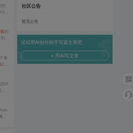
型的
社区公告
h26
暂无公告
下载
的
看到后
试试用AI创作助手写篇文章吧
+ 用AI写文章
个备
载
EXE
包括A
类型
hub
镜像进
下载