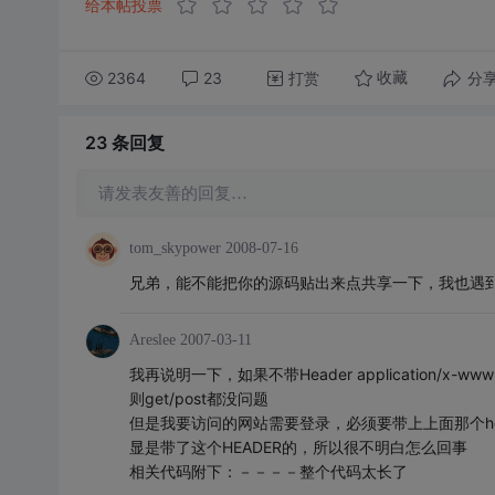
给本帖投票
2364
23
打赏
分
收藏
23 条
回复
请发表友善的回复…
tom_skypower
2008-07-16
兄弟，能不能把你的源码贴出来点共享一下，我也遇
Areslee
2007-03-11
我再说明一下，如果不带Header application/x-www-f
则get/post都没问题
但是我要访问的网站需要登录，必须要带上上面那个heade
显是带了这个HEADER的，所以很不明白怎么回事
相关代码附下：－－－－整个代码太长了