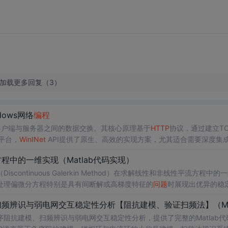
加载更多回复（3）
dows网络
编程
客户端与服务器之间的数据交换。其核心原理基于
HTTP
协议，通过建立TC
s平台，
Win
INet
API提供了原生、高效的实现方案，尤其适合需要深度集
接管理、代理设置和
HTTP
S加密等复杂细节，技术价值在于为C++
Win
3
中的一维实现（Matlab代码实现）
基于
Win
INet
构建
HTTP
客户端，不仅能满足
ntinuous Galerkin Method）在求解线性和非线性平流方程中的
在处理偏微分方程特别是具有间断解或高梯度特征的
问题
时展现出优异的稳
、时间推进机制以及边界条件的处理方式，通过具体
编程
实例展示如何在M
可靠性。此外，文章还强调科研工作中“借力”与创新思维的重要性，鼓励
阻抗建模、扫频辨识与弱电网交互稳定性分析，提供了完整的Matlab代
于探索新思路。; 适合人群：具备偏微分方程数值解法基础知识、熟悉MATLAB
编程
，从事计算数学、流