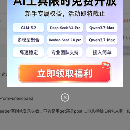
转发到动态
举报
享
写回
切换为时间
发表回
到这方面的问题！谢谢了
orm-urlencoded
r否则就登录失败，不管是用get还是post....但从拦截IE的包来看，I