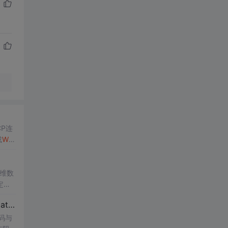
P连
成
Win
2桌面
一维数
定性
ATL
【博士论文复现】光伏并网逆变器序阻抗建模、扫频辨识与弱电网交互稳定性分析【阻抗建模、验证扫频法】（Matlab代码、Simulink仿真实现）
研究
码与
体力