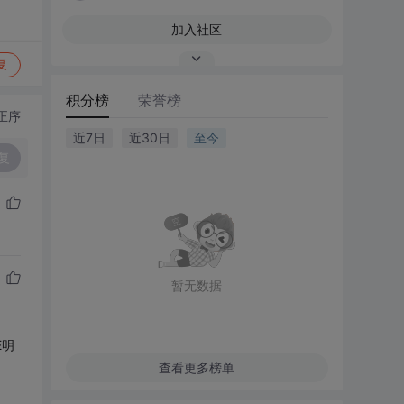
加入社区
复
积分榜
荣誉榜
正序
近7日
近30日
至今
复
暂无数据
E明
查看更多榜单