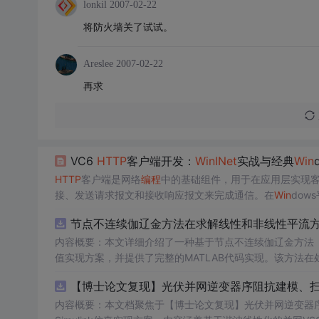
lonkil
2007-02-22
将防火墙关了试试。
Areslee
2007-02-22
再求
VC6
HTTP
客户端开发：
Win
INet
实战与经典
Win
HTTP
客户端是网络
编程
中的基础组件，用于在应用层实现
接、发送请求报文和接收响应报文来完成通信。在
Win
dow
dows系统特性或维护遗留项目的场景。
Win
INet
自动处理连
节点不连续伽辽金方法在求解线性和非线性平流方程
应用提供了稳定可靠的网络通信能力。在VC6开发环境中，
内容概要：本文详细介绍了一种基于节点不连续伽辽金方法（Disco
值实现方案，并提供了完整的MATLAB代码实现。该方法
和精度。文中系统阐述了算法的核心原理、空间离散化策略
AB环境中实现该数值方法，并辅以典型算例验证其有效性和
内容概要：本文档聚焦于【博士论文复现】光伏并网逆变器序
者在夯实理论基础的同时勇