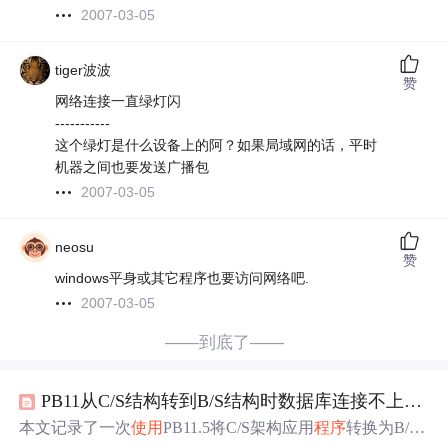
2007-03-05
tiger波波
赞
网络连接一直绿灯闪
-----------
这个绿灯是什么设备上的阿？如果局域网的话，平时
机器之间也要发送广播包
2007-03-05
neosu
赞
windows平身或其它程序也要访问网络吧.
2007-03-05
——到底了——
PB11从C/S结构转到B/S结构时数据库连接不上
问题
本文记录了一次
使用
PB11.5将C/S架构应用
程序
转换为B/S