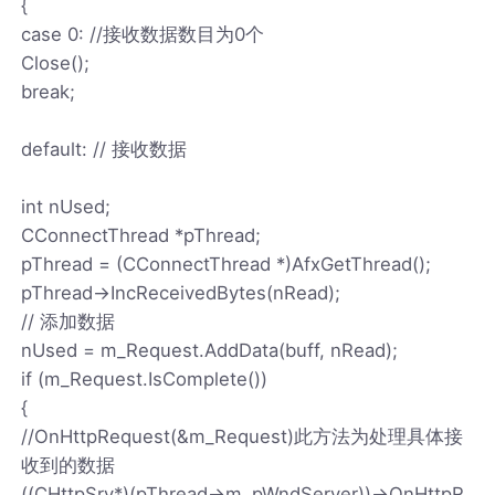
{
case 0: //接收数据数目为0个
Close();
break;
default: // 接收数据
int nUsed;
CConnectThread *pThread;
pThread = (CConnectThread *)AfxGetThread();
pThread->IncReceivedBytes(nRead);
// 添加数据
nUsed = m_Request.AddData(buff, nRead);
if (m_Request.IsComplete())
{
//OnHttpRequest(&m_Request)此方法为处理具体接
收到的数据
((CHttpSrv*)(pThread->m_pWndServer))->OnHttpR