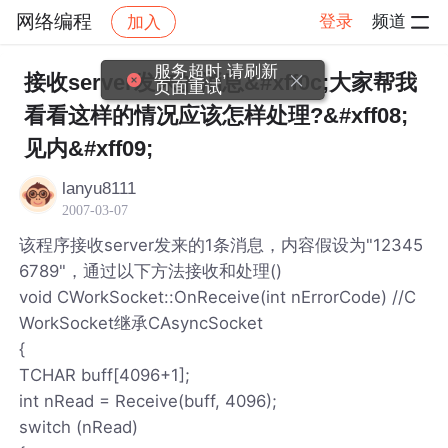
网络编程
登录
频道
加入
帖子详情
社区
网络编程
服务超时,请刷新
接收server发来的消息&#xff0c;大家帮我
页面重试
看看这样的情况应该怎样处理?&#xff08;
见内&#xff09;
lanyu8111
2007-03-07
该程序接收server发来的1条消息，内容假设为"12345
6789"，通过以下方法接收和处理()
void CWorkSocket::OnReceive(int nErrorCode) //C
WorkSocket继承CAsyncSocket
{
TCHAR buff[4096+1];
int nRead = Receive(buff, 4096);
switch (nRead)