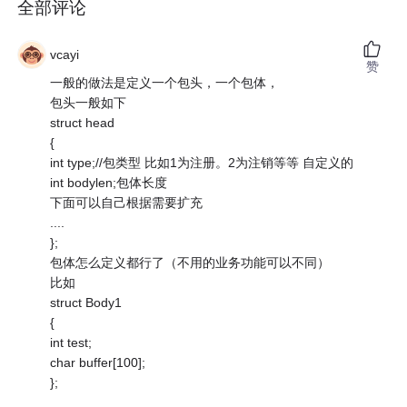
全部评论
vcayi
赞
一般的做法是定义一个包头，一个包体，
包头一般如下
struct head
{
int type;//包类型 比如1为注册。2为注销等等 自定义的
int bodylen;包体长度
下面可以自己根据需要扩充
....
};
包体怎么定义都行了（不用的业务功能可以不同）
比如
struct Body1
{
int test;
char buffer[100];
};