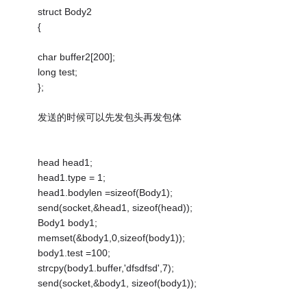
struct Body2
{
char buffer2[200];
long test;
};
发送的时候可以先发包头再发包体
head head1;
head1.type = 1;
head1.bodylen =sizeof(Body1);
send(socket,&head1, sizeof(head));
Body1 body1;
memset(&body1,0,sizeof(body1));
body1.test =100;
strcpy(body1.buffer,'dfsdfsd',7);
send(socket,&body1, sizeof(body1));