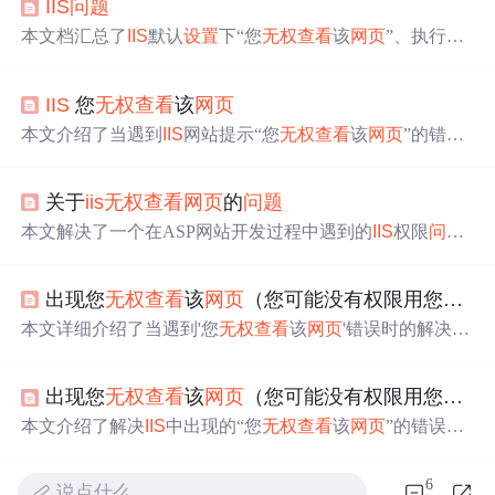
IIS
问题
本文档汇总了
IIS
默认
设置
下“您
无权
查看
该
网页
”、执行AS
P或ASP.NET时出现的“HTTP500-内部服务器错误”等
问题
的解决方案，并提供了COM+无法与Microsoft分布式事务
IIS
您
无权
查看
该
网页
协调程序交谈的终极解决办法。
本文介绍了当遇到
IIS
网站提示“您
无权
查看
该
网页
”的错误
时的四种解决方法，包括
设置
首页文件、允许ASP、正确
配置权限及
设置
执行权限。
关于
iis
无权
查看
网页
的
问题
本文解决了一个在ASP网站开发过程中遇到的
IIS
权限
问题
，通过修改文件夹安全
设置
和启用停用的
IIS
账户，成功解
决了无法
查看
网页
的
问题
。
出现您
无权
查看
该
网页
（您可能没有权限用您提供的凭据
本文详细介绍了当遇到'您
无权
查看
该
网页
'错误时的解决办
法，包括
设置
首页文件、允许ASP、权限
设置
及配置匿名
用户访问等步骤。
出现您
无权
查看
该
网页
（您可能没有权限用您提供的凭据
本文介绍了解决
IIS
中出现的“您
无权
查看
该
网页
”的错误方
法，包括
设置
首页文件、允许ASP、调整权限及执行权限
等步骤。
6
说点什么…