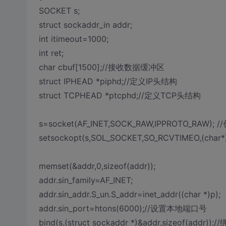
SOCKET s;
struct sockaddr_in addr;
int itimeout=1000;
int ret;
char cbuf[1500];//接收数据缓冲区
struct IPHEAD *piphd;//定义IP头结构
struct TCPHEAD *ptcphd;//定义TCP头结构
s=socket(AF_INET,SOCK_RAW,IPPROTO_RAW
setsockopt(s,SOL_SOCKET,SO_RCVTIMEO,(char*)&i
memset(&addr,0,sizeof(addr));
addr.sin_family=AF_INET;
addr.sin_addr.S_un.S_addr=inet_addr((char *)p);
addr.sin_port=htons(6000);//设置本地端口号
bind(s,(struct sockaddr *)&addr,sizeof(addr))