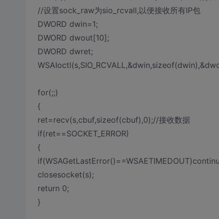
//设置sock_raw为sio_rcvall,以便接收所有IP包
DWORD dwin=1;
DWORD dwout[10];
DWORD dwret;
WSAIoctl(s,SIO_RCVALL,&dwin,sizeof(dwin),&dwo
for(;;)
{
ret=recv(s,cbuf,sizeof(cbuf),0);//接收数据
if(ret==SOCKET_ERROR)
{
if(WSAGetLastError()==WSAETIMEDOUT)cont
closesocket(s);
return 0;
}