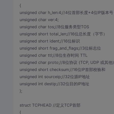
{
unsigned char h_len:4;//4位首部长度+4位IP版本号
unsigned char ver:4;
unsigned char tos;//8位服务类型TOS
unsigned short total_len;//16位总长度（字节）
unsigned short ident;//16位标识
unsigned short frag_and_flags;//3位标志位
unsigned char ttl;//8位生存时间 TTL
unsigned char proto;//8位协议 (TCP, UDP 或其他)
unsigned short checksum;//16位IP首部校验和
unsigned int sourceip;//32位源IP地址
unsigned int destip;//32位目的IP地址
};
struct TCPHEAD //定义TCP首部
{