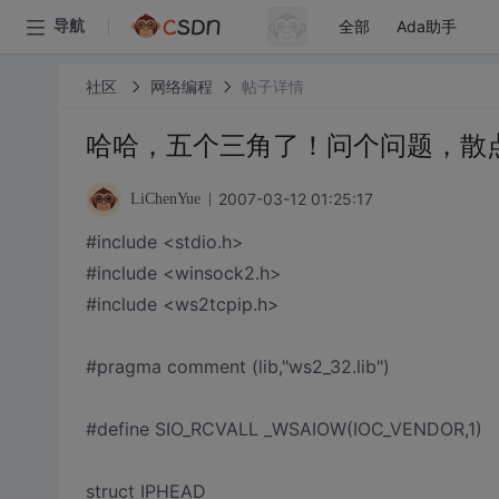
全部
Ada助手
导航
社区
网络编程
帖子详情
哈哈，五个三角了！问个问题，散
2007-03-12 01:25:17
LiChenYue
#include <stdio.h>
#include <winsock2.h>
#include <ws2tcpip.h>
#pragma comment (lib,"ws2_32.lib")
#define SIO_RCVALL _WSAIOW(IOC_VENDOR,1)
struct IPHEAD