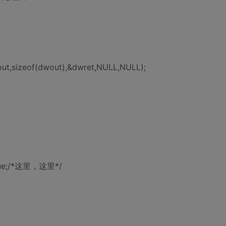
ut,sizeof(dwout),&dwret,NULL,NULL);
inue;/*这里，这里*/