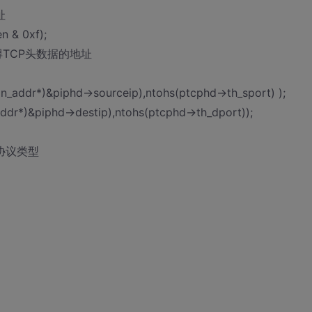
址
n & 0xf);
;//取得TCP头数据的地址
t in_addr*)&piphd->sourceip),ntohs(ptcphd->th_sport) );
n_addr*)&piphd->destip),ntohs(ptcphd->th_dport));
据包协议类型