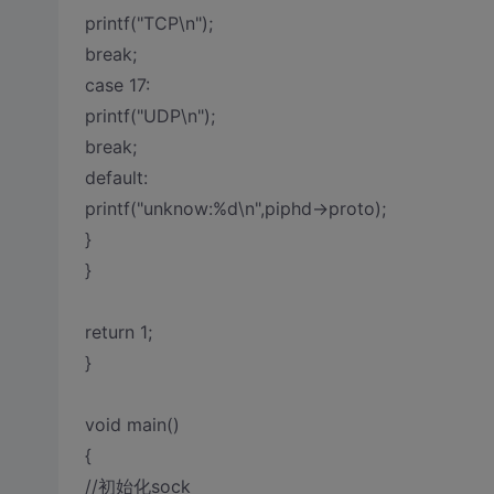
printf("TCP\n");
break;
case 17:
printf("UDP\n");
break;
default:
printf("unknow:%d\n",piphd->proto);
}
}
return 1;
}
void main()
{
//初始化sock