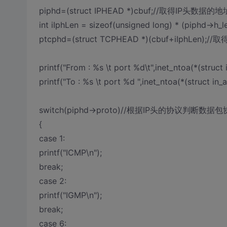
piphd=(struct IPHEAD *)cbuf;//取得IP头数据的地
int iIphLen = sizeof(unsigned long) * (piphd->h_le
ptcphd=(struct TCPHEAD *)(cbuf+iIphLen)
printf("From : %s \t port %d\t",inet_ntoa(*(struc
printf("To : %s \t port %d ",inet_ntoa(*(struct i
switch(piphd->proto)//根据IP头的协议判断数
{
case 1:
printf("ICMP\n");
break;
case 2:
printf("IGMP\n");
break;
case 6: