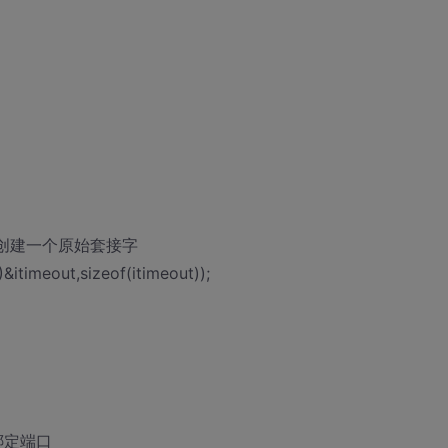
); //创建一个原始套接字
timeout,sizeof(itimeout));
;//绑定端口