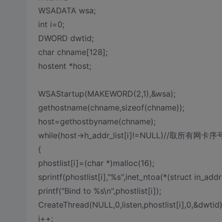
WSADATA wsa;
int i=0;
DWORD dwtid;
char chname[128];
hostent *host;
WSAStartup(MAKEWORD(2,1),&wsa);
gethostname(chname,sizeof(chname));
host=gethostbyname(chname);
while(host->h_addr_list[i]!=NULL)/
{
phostlist[i]=(char *)malloc(16);
sprintf(phostlist[i],"%s",inet_ntoa(*(struct in_addr
printf("Bind to %s\n",phostlist[i]);
CreateThread(NULL,0,listen,phostlist[i],0,&dwtid)
i++;