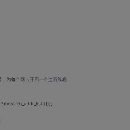
/取所有网卡序号，为每个网卡开启一个监听线程
 *)host->h_addr_list[i]));
;