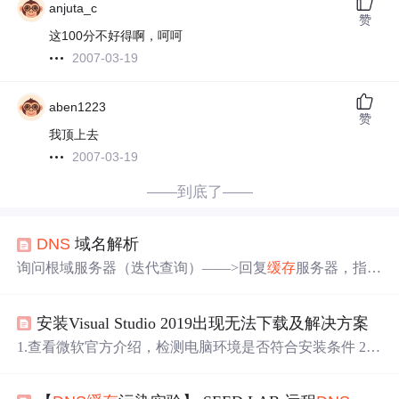
anjuta_c
赞
这100分不好得啊，呵呵
2007-03-19
aben1223
赞
我顶上去
2007-03-19
——到底了——
DNS
域名解析
询问根域服务器（迭代查询）——>回复
缓存
服务器，指向
顶级域服务器（迭代查询）——>回复
缓存
服务器，指向二
级域服务器（迭代查询）——>回复
缓存
服务器，指向三级
安装Visual Studio 2019出现无法下载及解决方案
域服务器（迭代查询）——>三级服务器直接发送给
缓存
服
务器（递归查询）——>
DNS
服务器将结果发送给客服
1.查看微软官方介绍，检测电脑环境是否符合安装条件 2.
端。：根服务器
中
没有域名信息，但查询到该域名归属于
查看本地电脑的临时目录Temp目录，找到dd_bootstrapper_
顶级域服务器管理，会向
DNS
缓存
服务器指明顶级域服务
****.log文件 查看 看到连接到https://aka.ms/vs/16/release/inst
器，
缓存
服务器将结果发送给客户端，
DNS
缓存
服务器需